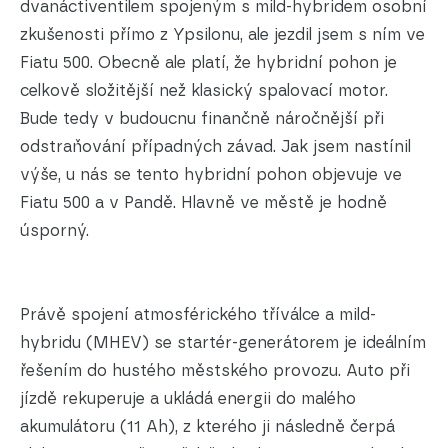
dvanáctiventilem spojeným s mild-hybridem osobní
zkušenosti přímo z Ypsilonu, ale jezdil jsem s ním ve
Fiatu 500. Obecně ale platí, že hybridní pohon je
celkově složitější než klasický spalovací motor.
Bude tedy v budoucnu finančně náročnější při
odstraňování případných závad. Jak jsem nastínil
výše, u nás se tento hybridní pohon objevuje ve
Fiatu 500 a v Pandě. Hlavně ve městě je hodně
úsporný.
Právě spojení atmosférického tříválce a mild-
hybridu (MHEV) se startér-generátorem je ideálním
řešením do hustého městského provozu. Auto při
jízdě rekuperuje a ukládá energii do malého
akumulátoru (11 Ah), z kterého ji následně čerpá