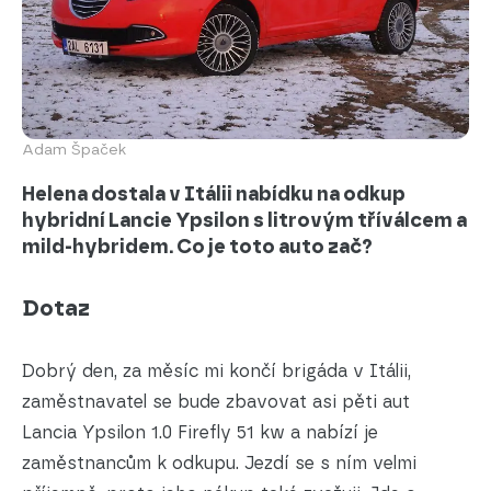
Adam Špaček
Helena dostala v Itálii nabídku na odkup
hybridní Lancie Ypsilon s litrovým tříválcem a
mild-hybridem. Co je toto auto zač?
Dotaz
Dobrý den, za měsíc mi končí brigáda v Itálii,
zaměstnavatel se bude zbavovat asi pěti aut
Lancia Ypsilon 1.0 Firefly 51 kw a nabízí je
zaměstnancům k odkupu. Jezdí se s ním velmi