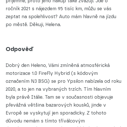
příjemně, proto jeho nákup také zvažuji. Jde o
ročník 2021 s nájezdem 95 tisíc km, můžu se vás
zeptat na spolehlivost? Auto mám hlavně na jízdu
po městě. Děkuji, Helena.
Odpověď
Dobrý den Heleno, Vámi zmíněná atmosférická
motorizace 1.0 FireFly Hybrid (s kódovým
označením N3 BSG) se pro Ypsilon nabízela od roku
2020, a to jen na vybraných trzích. Tím hlavním
byla právě Itálie. Tam se v současnosti objevuje
převážná většina bazarových kousků, jinde v
Evropě se vyskytují jen sporadicky. Z tohoto
důvodu nemám s tímto tříválcovým