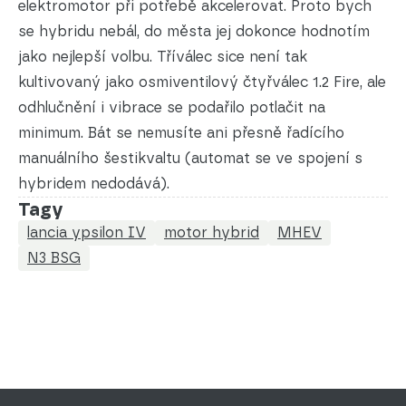
elektromotor při potřebě akcelerovat. Proto bych
se hybridu nebál, do města jej dokonce hodnotím
jako nejlepší volbu. Tříválec sice není tak
kultivovaný jako osmiventilový čtyřválec 1.2 Fire, ale
odhlučnění i vibrace se podařilo potlačit na
minimum. Bát se nemusíte ani přesně řadícího
manuálního šestikvaltu (automat se ve spojení s
hybridem nedodává).
Tagy
lancia ypsilon IV
motor hybrid
MHEV
N3 BSG