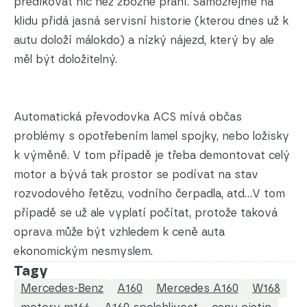
predikovat nic než zbožné přání. Samozřejmě na
klidu přidá jasná servisní historie (kterou dnes už k
autu doloží málokdo) a nízký nájezd, který by ale
měl být doložitelný.
Automatická převodovka ACS mívá občas
problémy s opotřebením lamel spojky, nebo ložisky
k výměně. V tom případě je třeba demontovat celý
motor a bývá tak prostor se podívat na stav
rozvodového řetězu, vodního čerpadla, atd…V tom
případě se už ale vyplatí počítat, protože taková
oprava může být vzhledem k ceně auta
ekonomickým nesmyslem.
Tagy
Mercedes-Benz
A160
Mercedes A160
W168