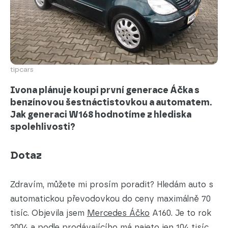
tipcars
Ivona plánuje koupi první generace Áčka s
benzínovou šestnáctistovkou a automatem.
Jak generaci W168 hodnotíme z hlediska
spolehlivosti?
Dotaz
Zdravím, můžete mi prosím poradit? Hledám auto s
automatickou převodovkou do ceny maximálně 70
tisíc. Objevila jsem
Mercedes Áčko
A160. Je to rok
2004 a podle prodávajícího má najeto jen 104 tisíc