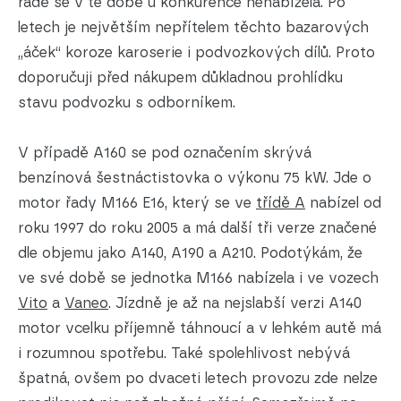
řadě se v té době u konkurence nenabízela. Po
letech je největším nepřítelem těchto bazarových
„áček“ koroze karoserie i podvozkových dílů. Proto
doporučuji před nákupem důkladnou prohlídku
stavu podvozku s odborníkem.
V případě A160 se pod označením skrývá
benzínová šestnáctistovka o výkonu 75 kW. Jde o
motor řady M166 E16, který se ve
třídě A
nabízel od
roku 1997 do roku 2005 a má další tři verze značené
dle objemu jako A140, A190 a A210. Podotýkám, že
ve své době se jednotka M166 nabízela i ve vozech
Vito
a
Vaneo
. Jízdně je až na nejslabší verzi A140
motor vcelku příjemně táhnoucí a v lehkém autě má
i rozumnou spotřebu. Také spolehlivost nebývá
špatná, ovšem po dvaceti letech provozu zde nelze