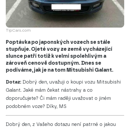
TipCars.com
Poptávka po japonských vozech se stále
stupňuje. Ojeté vozy ze země vycházející
slunce patří totiž k velmi spolehlivým a
zároveň cenově dostupným. Dnes se
podíváme, jak je na tom Mitsubishi Galant.
Dotaz:
Dobrý den, uvažuji o koupi vozu Mitsubishi
Galant. Jaké mám čekat nástrahy a co
doporučujete? Či mám raději uvažovat o jiném
podobném voze? Díky, MS
Dobrý den, z Vašeho dotazu není patrné o jakou