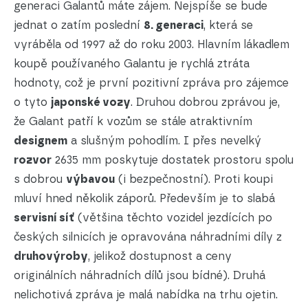
generaci Galantů máte zájem. Nejspíše se bude
jednat o zatím poslední
8. generaci
, která se
vyráběla od 1997 až do roku 2003. Hlavním lákadlem
koupě používaného Galantu je rychlá ztráta
hodnoty, což je první pozitivní zpráva pro zájemce
o tyto
japonské vozy
. Druhou dobrou zprávou je,
že Galant patří k vozům se stále atraktivním
designem
a slušným pohodlím. I přes nevelký
rozvor
2635 mm poskytuje dostatek prostoru spolu
s dobrou
výbavou
(i bezpečnostní). Proti koupi
mluví hned několik záporů. Především je to slabá
servisní síť
(většina těchto vozidel jezdících po
českých silnicích je opravována náhradními díly z
druhovýroby
, jelikož dostupnost a ceny
originálních náhradních dílů jsou bídné). Druhá
nelichotivá zpráva je malá nabídka na trhu ojetin.