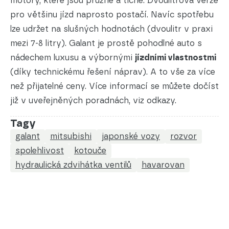
motory, které jsou pružné a tiché. Dvoulitrová verze
pro většinu jízd naprosto postačí. Navíc spotřebu
lze udržet na slušných hodnotách (dvoulitr v praxi
mezi 7-8 litry). Galant je prostě pohodlné auto s
nádechem luxusu a výbornými
jízdními vlastnostmi
(díky technickému řešení náprav). A to vše za více
než přijatelné ceny. Více informací se můžete dočíst
již v uveřejněných poradnách, viz odkazy.
Tagy
galant
mitsubishi
japonské vozy
rozvor
spolehlivost
kotouče
hydraulická zdvihátka ventilů
havarovan