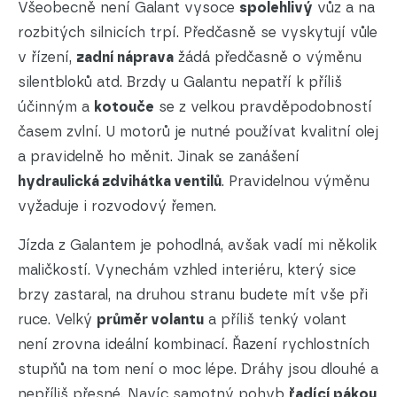
Všeobecně není Galant vysoce
spolehlivý
vůz a na
rozbitých silnicích trpí. Předčasně se vyskytují vůle
v řízení,
zadní náprava
žádá předčasně o výměnu
silentbloků atd. Brzdy u Galantu nepatří k příliš
účinným a
kotouče
se z velkou pravděpodobností
časem zvlní. U motorů je nutné používat kvalitní olej
a pravidelně ho měnit. Jinak se zanášení
hydraulická zdvihátka ventilů
. Pravidelnou výměnu
vyžaduje i rozvodový řemen.
Jízda z Galantem je pohodlná, avšak vadí mi několik
maličkostí. Vynechám vzhled interiéru, který sice
brzy zastaral, na druhou stranu budete mít vše při
ruce. Velký
průměr volantu
a příliš tenký volant
není zrovna ideální kombinací. Řazení rychlostních
stupňů na tom není o moc lépe. Dráhy jsou dlouhé a
nepříliš přesné. Navíc samotný pohyb
řadící pákou