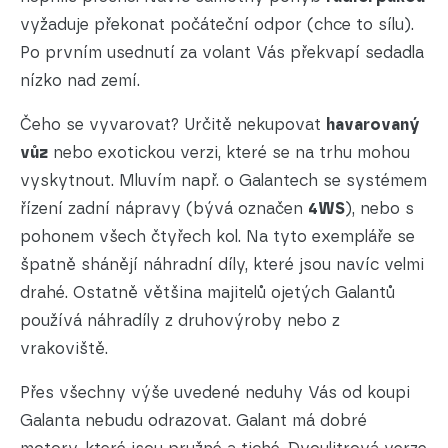
vyžaduje překonat počáteční odpor (chce to sílu).
Po prvním usednutí za volant Vás překvapí sedadla
nízko nad zemí.
Čeho se vyvarovat? Určitě nekupovat
havarovaný
vůz
nebo exotickou verzi, které se na trhu mohou
vyskytnout. Mluvím např. o Galantech se systémem
řízení zadní nápravy (bývá označen
4WS
), nebo s
pohonem všech čtyřech kol. Na tyto exempláře se
špatně shánějí náhradní díly, které jsou navíc velmi
drahé. Ostatně většina majitelů ojetých Galantů
používá náhradíly z druhovýroby nebo z
vrakoviště.
Přes všechny výše uvedené neduhy Vás od koupi
Galanta nebudu odrazovat. Galant má dobré