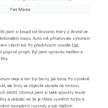
Fiat Marea
W jsem si koupil od dovozce, který ji dovezl ze
 dokonalém stavu. Auto mě přitahovalo výkonem
em všech kol. Po předchozím vozidle
Fiat
ní poprvé projet. Byl jsem opravdu nadšen a
ržby.
inimum oleje a ten byl černý jak bota. Po výměně
ívat, ale brzy se objevila závada na motoru,
íli zahltil. Všimnul jsem si také spousty kouře
lny a ukázalo se, že je třeba vyměnit turbo a
vyměnit kompletní rozvody a pár dalších