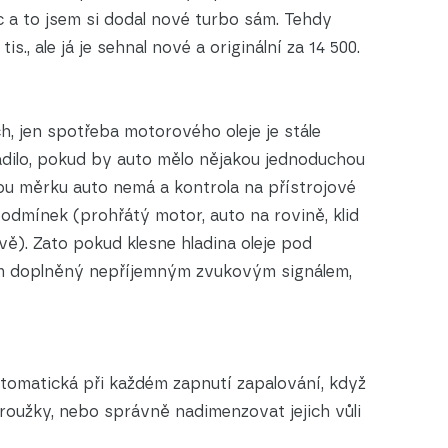
c a to jsem si dodal nové turbo sám. Tehdy
tis., ale já je sehnal nové a originální za 14 500.
h, jen spotřeba motorového oleje je stále
vadilo, pokud by auto mělo nějakou jednoduchou
kou měrku auto nemá a kontrola na přístrojové
dmínek (prohřátý motor, auto na rovině, klid
ě). Zato pokud klesne hladina oleje pod
larm doplněný nepříjemným zvukovým signálem,
utomatická při každém zapnutí zapalování, když
roužky, nebo správně nadimenzovat jejich vůli