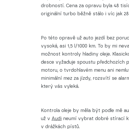
drobností. Cena za opravu byla 48 tisí
originální turbo běžně stálo i víc jak 28 
Po této opravě už auto jezdí bez poruc
vysoká, asi 1,5 l/1000 km. To by mi ne
možnost kontroly hladiny oleje. Klasic
desce vyžaduje spoustu předchozích po
motoru, o tvrdohlavém menu ani nemluv
minimální mez za jízdy, rozsvítí se a
který vás vyleká.
Kontrola oleje by měla být podle mě a
už v
Audi
neumí vybrat dobré stírací k
v drážkách pístů.