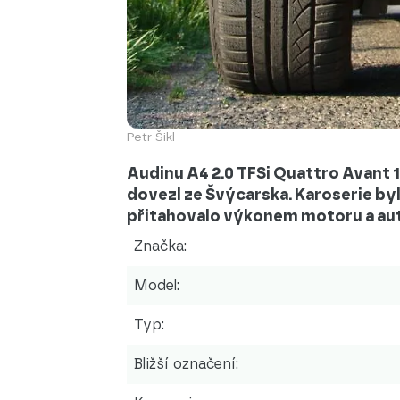
Petr Šikl
Audinu A4 2.0 TFSi Quattro Avant 1
dovezl ze Švýcarska. Karoserie b
přitahovalo výkonem motoru a au
Značka:
Model:
Typ:
Bližší označení: