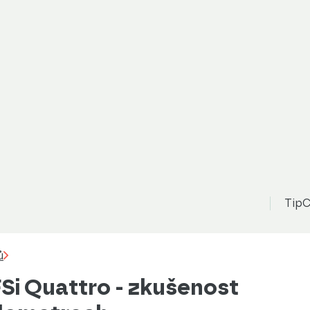
TipC
ů
FSi Quattro - zkušenost