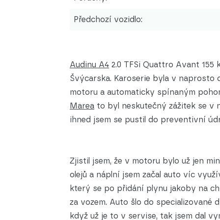
Předchozí vozidlo:
Audinu A4
2.0 TFSi Quattro Avant 155 k
Švýcarska. Karoserie byla v naprosto
motoru a automaticky spínaným pohon
Marea
to byl neskutečný zážitek se v 
ihned jsem se pustil do preventivní úd
Zjistil jsem, že v motoru bylo už jen m
olejů a náplní jsem začal auto víc využ
který se po přidání plynu jakoby na chv
za vozem. Auto šlo do specializované dí
když už je to v servise, tak jsem dal 