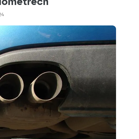
kilometrech
24