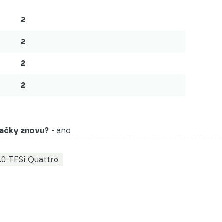
2
2
2
2
značky znovu?
- ano
.0 TFSi Quattro