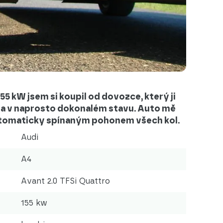
55 kW jsem si koupil od dovozce, který ji
yla v naprosto dokonalém stavu. Auto mě
tomaticky spínaným pohonem všech kol.
Audi
A4
Avant 2.0 TFSi Quattro
155 kw