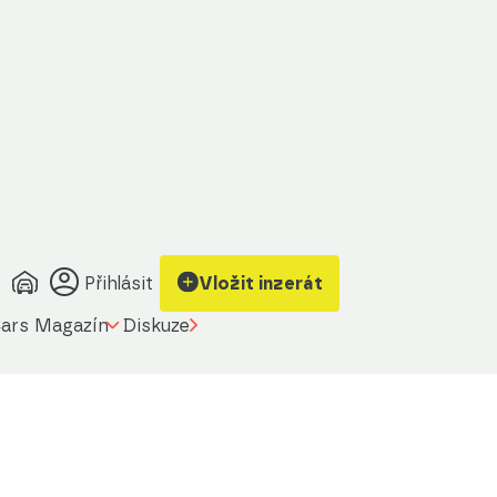
Přihlásit
Vložit inzerát
ars Magazín
Diskuze