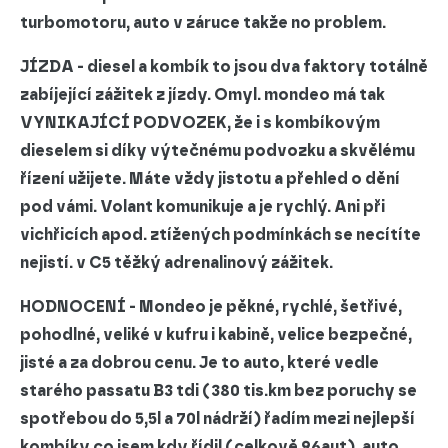
turbomotoru, auto v záruce takže no problem.
JÍZDA
- diesel a kombík to jsou dva faktory totálně
zabíjející zážitek z jízdy. Omyl. mondeo má tak
VYNIKAJÍCÍ PODVOZEK,
že i s kombíkovým
dieselem si díky
výtečnému podvozku a skvělému
řízení užijete
. Máte vždy jistotu a přehled o dění
pod vámi.
Volant komunikuje a je rychlý
. Ani při
vichřicích apod. ztížených podmínkách se necítíte
nejistí. v C5 těžký adrenalinový zážitek.
HODNOCENÍ -
Mondeo je pěkné, rychlé, šetřivé,
pohodlné, veliké v kufru i kabině, velice bezpečné,
jisté a za dobrou cenu. Je to auto, které vedle
starého passatu B3 tdi (380 tis.km bez poruchy se
spotřebou do 5,5l a 70l nádrží) řadím mezi nejlepší
kombíky co jsem kdy řídil (celkově 96aut), auto