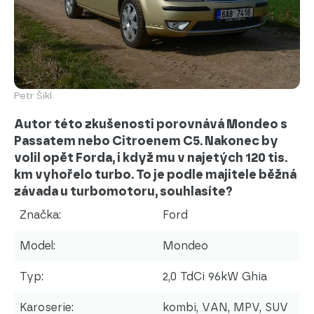
Petr Šikl
Autor této zkušenosti porovnává Mondeo s
Passatem nebo Citroenem C5. Nakonec by
volil opět Forda, i když mu v najetých 120 tis.
km vyhořelo turbo. To je podle majitele běžná
závada u turbomotoru, souhlasíte?
Značka:
Ford
Model:
Mondeo
Typ:
2,0 TdCi 96kW Ghia
Karoserie:
kombi, VAN, MPV, SUV