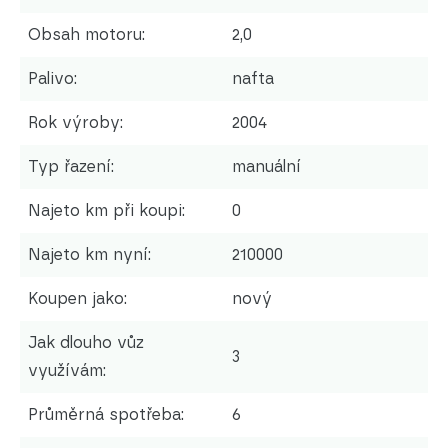
Obsah motoru:
2,0
Palivo:
nafta
Rok výroby:
2004
Typ řazení:
manuální
Najeto km při koupi:
0
Najeto km nyní:
210000
Koupen jako:
nový
Jak dlouho vůz
3
využívám:
Průměrná spotřeba:
6