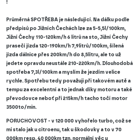
!
Průměrná
SPOTŘEBA
je následující. Na dálku podle
předpisů po Jižních Čechách lze za
5-5,5l/100km
,
Jižní Čechy 110-120km/h 6 litrů na sto, Jižní Čechy
prasečí jízda 120-190km/h 7,9litrů/100km, šílená
jízda dálnice přes 200km/h do 8,5litru, ale to už
jedete opravdu neustále 210-220km/h.
Dlouhodobá
spotřeba 7,3l/100km a myslím že jezdím velice
rychle.
Spotřebu tedy považuji při takovém autě a
tempu za excelentní a to jednak díky motoru a také
převodovce neboť při 215km/h tacho točí motor
3500to/min.
PORUCHOVOST
- v 120 000
vyhořelo turbo
, což se
mi stalo jak u citroenu, tak u škodovky a to v 70
000km resp. 40 000km tzn. normální věc u