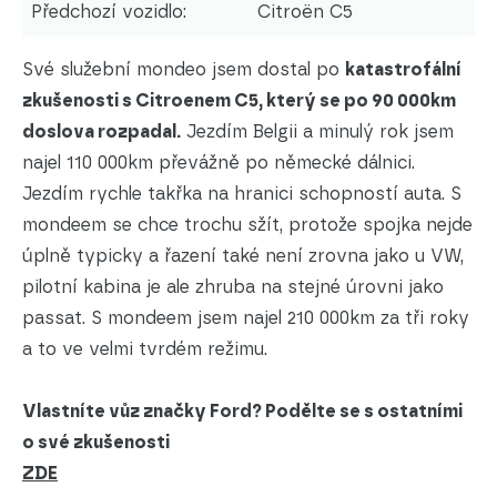
Předchozí vozidlo:
Citroën C5
Své služební mondeo jsem dostal po
katastrofální
zkušenosti s Citroenem C5, který se po 90 000km
doslova rozpadal.
Jezdím Belgii a minulý rok jsem
najel 110 000km převážně po německé dálnici.
Jezdím rychle takřka na hranici schopností auta. S
mondeem se chce trochu sžít, protože spojka nejde
úplně typicky a řazení také není zrovna jako u VW,
pilotní kabina je ale zhruba na stejné úrovni jako
passat. S mondeem jsem najel 210 000km za tři roky
a to ve velmi tvrdém režimu.
Vlastníte vůz značky Ford? Podělte se s ostatními
o své zkušenosti
ZDE