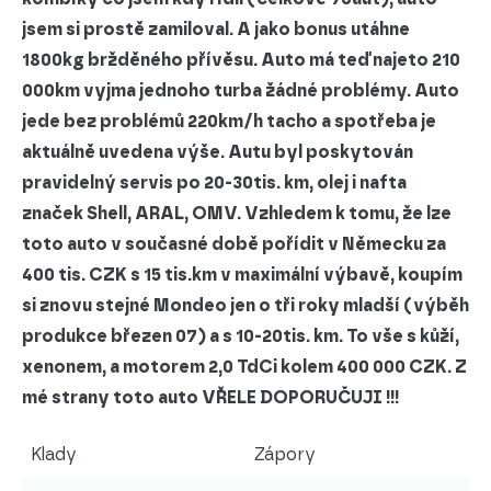
jsem si prostě zamiloval. A jako bonus utáhne
1800kg bržděného přívěsu.
Auto má teď najeto 210
000km vyjma jednoho turba žádné problémy
. Auto
jede bez problémů 220km/h tacho a spotřeba je
aktuálně uvedena výše. Autu byl poskytován
pravidelný servis po 20-30tis. km, olej i nafta
značek Shell, ARAL, OMV. Vzhledem k tomu, že lze
toto auto v současné době pořídit v Německu za
400 tis. CZK s 15 tis.km v maximální výbavě, koupím
si znovu stejné Mondeo jen o tři roky mladší (výběh
produkce březen 07) a s 10-20tis. km. To vše s kůží,
xenonem, a motorem 2,0 TdCi kolem 400 000 CZK.
Z
mé strany toto auto VŘELE DOPORUČUJI !!!
Klady
Zápory