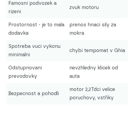
Famosni podvozek a
zvuk motoru
rizeni
Prostornost - je to mala
prenos hnaci sily za
dodavka
mokra
Spotreba vuci vykonu
chybi tempomat v Ghia
minimalni
Odstupnovani
nevzhledny klicek od
prevodovky
auta
motor 2,2Tdci velice
Bezpecnost a pohodli
poruchovy, vstřiky