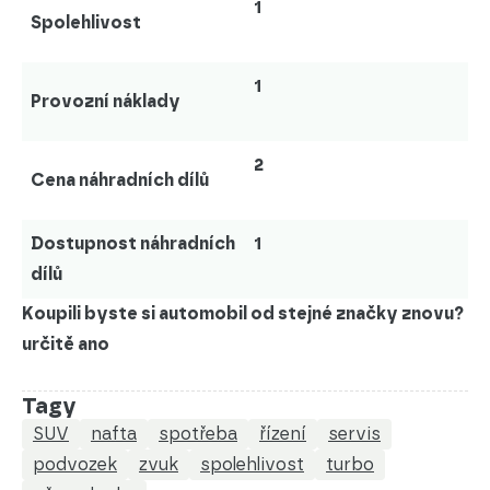
1
Spolehlivost
1
Provozní náklady
2
Cena náhradních dílů
Dostupnost náhradních
1
dílů
Koupili byste si automobil od stejné značky znovu?
určitě ano
Tagy
SUV
nafta
spotřeba
řízení
servis
podvozek
zvuk
spolehlivost
turbo