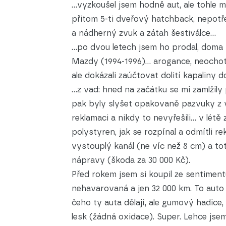
...vyzkoušel jsem hodně aut, ale tohle 
přitom 5-ti dveřový hatchback, nepotř
a nádherný zvuk a zátah šestiválce...
...po dvou letech jsem ho prodal, doma
Mazdy (1994-1996)... arogance, neochota
ale dokázali zaúčtovat dolití kapaliny d
...z vad: hned na začátku se mi zamlžil
pak byly slyšet opakovaně pazvuky z v
reklamaci a nikdy to nevyřešili... v létě
polystyren, jak se rozpínal a odmítli re
vystouplý kanál (ne víc než 8 cm) a to
nápravy (škoda za 30 000 Kč).
Před rokem jsem si koupil ze sentiment
nehavarovaná a jen 32 000 km. To auto
čeho ty auta dělají, ale gumový hadice, 
lesk (žádná oxidace). Super. Lehce jsem