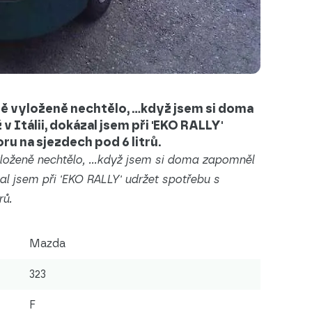
tě vyloženě nechtělo, ...když jsem si doma
 v Itálii, dokázal jsem při 'EKO RALLY'
u na sjezdech pod 6 litrů.
yloženě nechtělo, ...když jsem si doma zapomněl
ázal jsem při 'EKO RALLY' udržet spotřebu s
rů.
Mazda
323
F