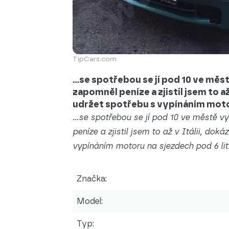
TipCars.com
...se spotřebou se jí pod 10 ve měs
zapomněl peníze a zjistil jsem to až
udržet spotřebu s vypínáním motor
...se spotřebou se jí pod 10 ve městě v
peníze a zjistil jsem to až v Itálii, dok
vypínáním motoru na sjezdech pod 6 lit
Značka:
Model:
Typ: