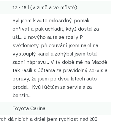
12 - 18 l (v zimě a ve městě)
Byl jsem k auto milosrdný, pomalu
ohřívat a pak uchladit, když dostal za
uši... u novýho auta se rosily P
světlomety, při couvání jsem najel na
vystouplý kanál a zohýbal jsem totál
zadní nápravu... V tý době mě na Mazdě
tak rasili s účtama za pravidelný servis a
opravy, že jsem po dvou letech auto
prodal... Kvůli účtům za servis a za
benzín...
Toyota Carina
 dálnicích a držel jsem rychlost nad 200