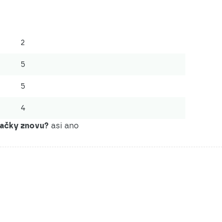
2
5
5
4
značky znovu?
asi ano