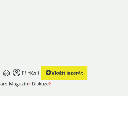
Přihlásit
Vložit inzerát
ars Magazín
Diskuze