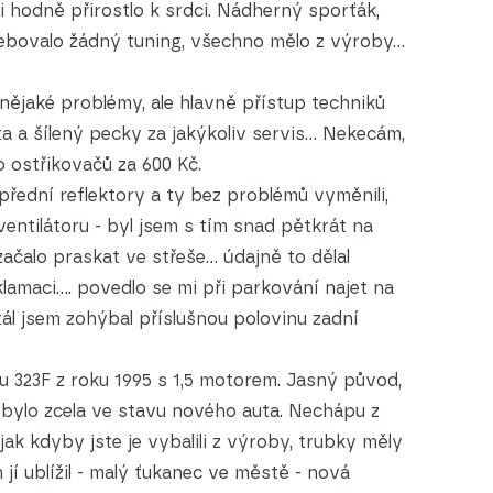
mi hodně přirostlo k srdci. Nádherný sporťák,
ebovalo žádný tuning, všechno mělo z výroby...
 nějaké problémy, ale hlavně přístup techniků
 a šílený pecky za jakýkoliv servis... Nekecám,
o ostřikovačů za 600 Kč.
y přední reflektory a ty bez problémů vyměnili,
entilátoru - byl jsem s tím snad pětkrát na
 začalo praskat ve střeše... údajně to dělal
klamaci.... povedlo se mi při parkování najet na
tál jsem zohýbal příslušnou polovinu zadní
u 323F z roku 1995 s 1,5 motorem. Jasný původ,
 bylo zcela ve stavu nového auta. Nechápu z
jak kdyby jste je vybalili z výroby, trubky měly
 jí ublížil - malý ťukanec ve městě - nová