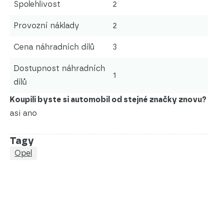
Spolehlivost
2
Provozní náklady
2
Cena náhradních dílů
3
Dostupnost náhradních
1
dílů
Koupili byste si automobil od stejné značky znovu?
asi ano
Tagy
Opel