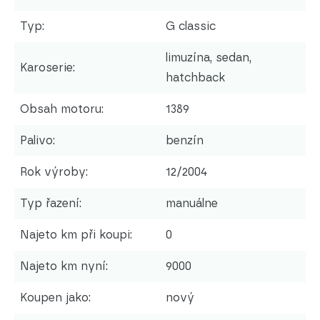
Typ:
G classic
limuzína, sedan,
Karoserie:
hatchback
Obsah motoru:
1389
Palivo:
benzín
Rok výroby:
12/2004
Typ řazení:
manuálne
Najeto km při koupi:
0
Najeto km nyní:
9000
Koupen jako:
nový