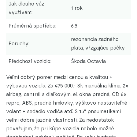
Jak dlouho vůz
1 rok
využívám:
Průměrná spotřeba:
6,5
rezonancia zadného
Poruchy:
plata, vŕzgajúce páčky
Předchozí vozidlo:
Škoda Octavia
Veľmi dobrý pomer medzi cenou a kvalitou +
výbavou vozidla. Za 475 000,- Sk manuálna klíma, 2x
airbag, centrál s diaľkovým, el. okna predné, CD 6x
repro, ABS, predné hmlovky, výškovo nastaviteľné -
volant + sedadlo vodiča atď. S 15“ pneumatikami
veľmi dobré jazdné vlastnosti. Za nedostatok
považujem, že pri kúpe vozidla nebolo možné