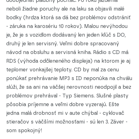
doobjednať palubný počítač. Po roku jazdenia
neboli žiadne poruchy ale na laku sa objavili malé
bodky (hrdza ktorá sa dá bez problémov odstrániť
- záruka na karosériu 10 rokov). Malou nevýhodou
je, že je s vozidlom dodávaný len jeden kľúč s DO,
druhý je len servisný. Veľmi dobre spracovaný
návod na obsluhu a servisná kniha. Rádio s CD má
RDS (výhoda odčleneného displeja) na ktorom je aj
teplomer vonkajšej teploty. CD by mal za cenu
ponúkať prehrávanie MP3 s ID neponúka na chválu
slúži, že sa ani na väčšej nerovnosti neodpojil a bez
problémov prehrával - Typ Siemens. Slušné plasty
pôsobia príjemne a veľmi dobre vyzerajú. Ešte
jedna malá drobnosť mi v aute chýbal - cyklovač
stieračov s väčšími možnosťami - sú len 3. Záver -
som spokojný!