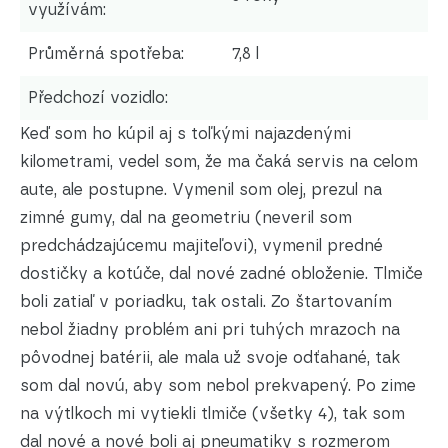
využívám:
Průměrná spotřeba:
7,8 l
Předchozí vozidlo:
Keď som ho kúpil aj s toľkými najazdenými
kilometrami, vedel som, že ma čaká servis na celom
aute, ale postupne. Vymenil som olej, prezul na
zimné gumy, dal na geometriu (neveril som
predchádzajúcemu majiteľovi), vymenil predné
dostičky a kotúče, dal nové zadné obloženie. Tlmiče
boli zatiaľ v poriadku, tak ostali. Zo štartovaním
nebol žiadny problém ani pri tuhých mrazoch na
pôvodnej batérii, ale mala už svoje odťahané, tak
som dal novú, aby som nebol prekvapený. Po zime
na výtlkoch mi vytiekli tlmiče (všetky 4), tak som
dal nové a nové boli aj pneumatiky s rozmerom