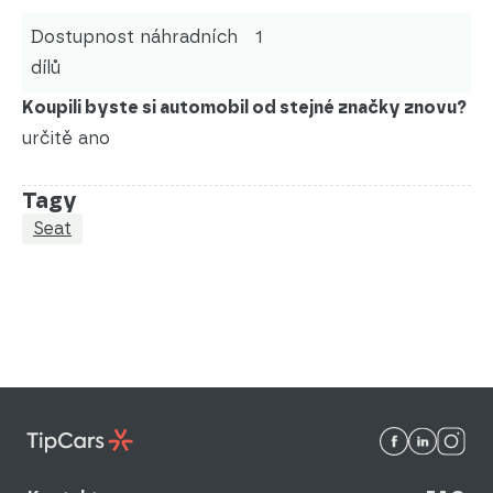
Dostupnost náhradních
1
dílů
Koupili byste si automobil od stejné značky znovu?
určitě ano
Tagy
Seat