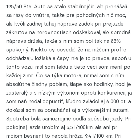
195/50 R15. Auto sa stalo stabilnejšie, ale prenášali
sa rázy do vnútra, takže pre pohodlných nič moc,
ale kvôli zadnej tuhej náprave zadok pri prejazde
zákrutov na nerovnosťiach odskakoval, ale spredná
náprava držala, takže s ním som bol tak na 85%
spokojný. Niekto by povedal, že na nižšom profile
odchádzajú ložiská a čapy, nie je to prevda, aspoň u
tohto vozu, mal som feldu a tieto veci som menil po
každej zime. Čo sa týka motora, nemal som s ním
absolútne žiadny poblém, šlape ako hodinky, hoci je
zasteralý a s nízkým výkonom oproti konkurencii, ja
som naň nedal dopustiť, kľudne zvládol aj 6 000 ot. a
dokázal som sa ponaháňať aj s výkonejšími autami.
Spotreba bola samozrejme podľa spôsobu jazdy. Pri
pokojnej jazde urobím aj 5,5 l/100km, ale ani pri
mojom besnení to nebola hrôza, 9,4 l/100 km. Pri