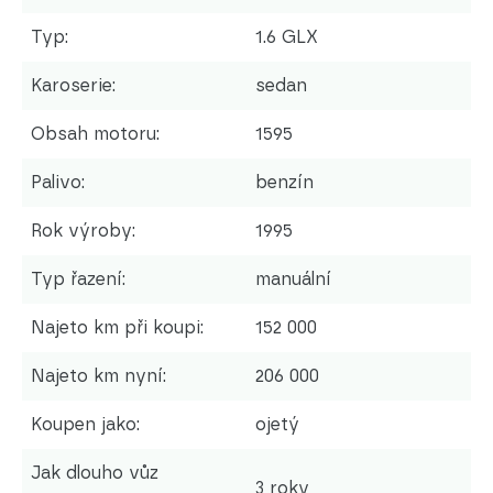
Typ:
1.6 GLX
Karoserie:
sedan
Obsah motoru:
1595
Palivo:
benzín
Rok výroby:
1995
Typ řazení:
manuální
Najeto km při koupi:
152 000
Najeto km nyní:
206 000
Koupen jako:
ojetý
Jak dlouho vůz
3 roky