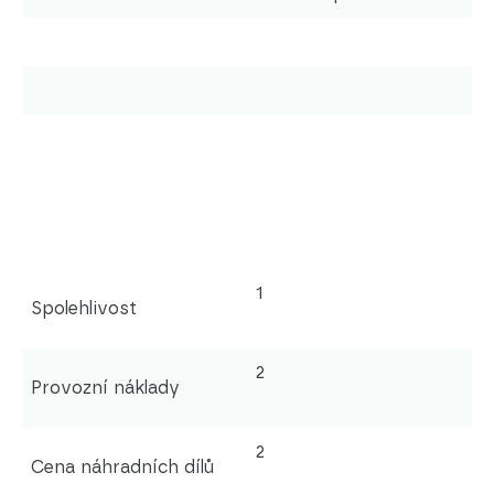
1
Spolehlivost
2
Provozní náklady
2
Cena náhradních dílů