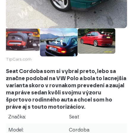
+ 1
TipCars.com
Seat Cordoba som si vybral preto, lebo sa
značne podobal na VW Polo a bola to lacnejšia
varianta skoro v rovnakom prevedení a zaujal
ma práve sedan kvôli svojmu výzoru
športovo rodinného auta a chcel som ho
práve aj s touto motorizáciov.
Značka:
Seat
Model:
Cordoba