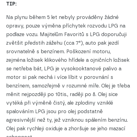
TIP:
Na plynu během 5 let nebyly prováděny žádné
opravy, pouze výměna příchytek rozvodu LPG na
podlaze vozu. Majitelům Favoritů s LPG doporučuji
zvětšit předstih zážehu (cca 7°), auto pak jezdí
srovnatelně s benzínem. Poškození motoru,
zejména ložisek klikového hřídele a ojničních ložisek
se netřeba bát, LPG je vysokooktanové palivo a
motor si pak nechá i více líbit v porovnání s
benzínem, samozřejmě v rozumné míře. Olej je třeba
měnit nejpozději po 10tis., raději po 8. Olej sice
vytéká při výměně čistý, ale zplodiny vzniklé
spalováním LPG jsou pro olej podstatně
agresivnější než ty, jež vzniknou spálením benzínu.
Olej pak rychleji oxiduje a zhoršuje se jeho mazací