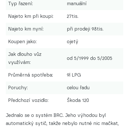
Typ řazení:
manuální
Najeto km při koupi:
27tis.
Najeto km nyní:
při prodeji 98tis.
Koupen jako:
ojetý
Jak dlouho vůz
od 5/1999 do 5/2005
využívám:
Průměrná spotřeba:
9l LPG
Poruchy:
celou řadu
Předchozí vozidlo:
Škoda 120
Jednalo se o systém BRC. Jeho výhodou byl
automatický sytič, takže nebylo nutné nic mačkat,