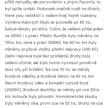
příliš netrpěly, ale porovnáním s jinými Favority to
byl spíše unikát. Podvozek značně trpěl na dírách,
které jsou naštěstí v našem kraji hojně rozesety.
Výměna kulových čepů se provedla po 80 tis.,
kulové klouby po 60tis. Tuším, že celkem přišel jeden
na 300Kč i s prací. Přední tlumiče byly měněny na
70tis. km, cena s prací 3000Kč. Na 80 tis. km byly
měněny pryžové vložky přední nápravy (400 Kč).
Zadní náprava byla bez problémů. Brzdy byly
celkem účinné, ale bylo nutno vyvinout poměrně
dost síly při brždění. Na cca 70 tis. se měnily
brzdové válečky a brzdové čelisti, na 80 tis. km
hlavní brzdový válec a komplet rozvod brzd
(2500Kč). Brzdové destičky se měnily po cca 30tis.
km, kotouče byly původní. Homokinetické klouby
byly měněny oba, první cca na 50 tis., druhý na cca