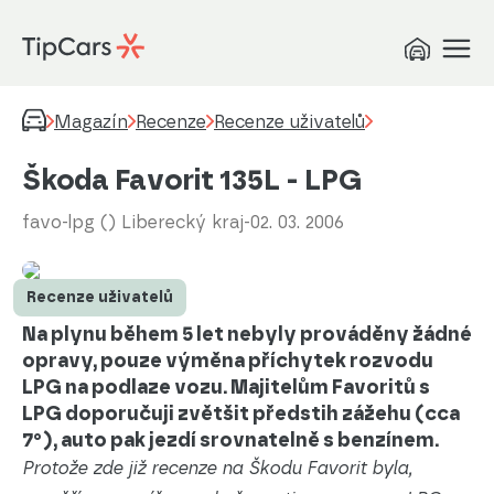
Magazín
Recenze
Recenze uživatelů
Škoda Favorit 135L - LPG
favo-lpg () Liberecký kraj
-
02. 03. 2006
Auto ESA
Recenze uživatelů
Na plynu během 5 let nebyly prováděny žádné
opravy, pouze výměna příchytek rozvodu
LPG na podlaze vozu. Majitelům Favoritů s
LPG doporučuji zvětšit předstih zážehu (cca
7°), auto pak jezdí srovnatelně s benzínem.
Protože zde již recenze na Škodu Favorit byla,