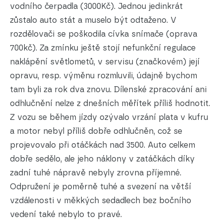
vodního čerpadla (3000Kč). Jednou jedinkrát
zůstalo auto stát a muselo být odtaženo. V
rozdělovači se poškodila cívka snímače (oprava
700kč). Za zmínku ještě stojí nefunkční regulace
naklápění světlometů, v servisu (značkovém) její
opravu, resp. výměnu rozmluvili, údajně bychom
tam byli za rok dva znovu. Dílenské zpracování ani
odhlučnění nelze z dnešních měřítek příliš hodnotit.
Z vozu se během jízdy ozývalo vrzání plata v kufru
a motor nebyl příliš dobře odhlučněn, což se
projevovalo při otáčkách nad 3500. Auto celkem
dobře sedělo, ale jeho náklony v zatáčkách díky
zadní tuhé nápravě nebyly zrovna příjemné.
Odpružení je poměrně tuhé a svezení na větší
vzdálenosti v měkkých sedadlech bez bočního
vedení také nebylo to pravé.