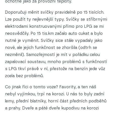
ochotně jako za provozní teploty.
Doporučuji měnit svíčky pravidelně po 15 tisících.
Lze použít ty nejlevnější typy. Svíčky se stříbrnými
elektrodami konstruovanými přímo pro LPG se mi
neosvědčily. Po 15 tis.km začalo auto cukat a bylo
nutné je vyměnit. Svíčky sice stále vypadaly jako
nové, ale jejich funkčnost se zhoršila (odtrh se
nezměnil). Samozřejmostí je mít v pořádku celou
zapalovací soustavu, mnoho problémů s funkčností
s LPG tkví právě v ní, přestože na benzín jede vůz
zcela bez problémů.
Co jinak říci o tomto voze? Favority, a ten náš
nebyl vyjímkou, trpí na korozi. U nás to byly zadní
lemy, přední blatníky, horní část předních podběhů
a prahy. Dveře a páté dveře kupodivu na korozi