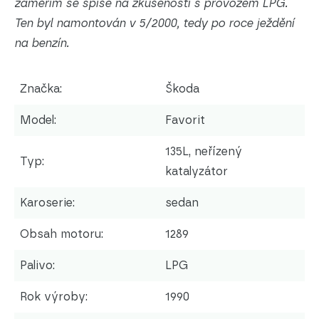
zaměřím se spíše na zkušenosti s provozem LPG.
Ten byl namontován v 5/2000, tedy po roce ježdění
na benzín.
Značka:
Škoda
Model:
Favorit
135L, neřízený
Typ:
katalyzátor
Karoserie:
sedan
Obsah motoru:
1289
Palivo:
LPG
Rok výroby:
1990