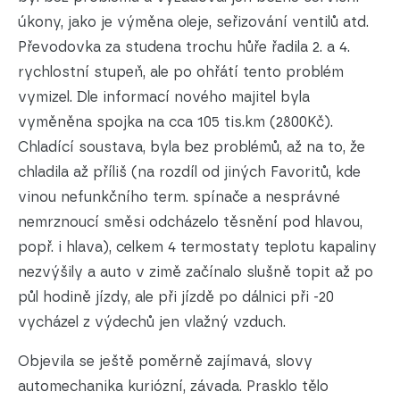
úkony, jako je výměna oleje, seřizování ventilů atd.
Převodovka za studena trochu hůře řadila 2. a 4.
rychlostní stupeň, ale po ohřátí tento problém
vymizel. Dle informací nového majitel byla
vyměněna spojka na cca 105 tis.km (2800Kč).
Chladící soustava, byla bez problémů, až na to, že
chladila až příliš (na rozdíl od jiných Favoritů, kde
vinou nefunkčního term. spínače a nesprávné
nemrznoucí směsi odcházelo těsnění pod hlavou,
popř. i hlava), celkem 4 termostaty teplotu kapaliny
nezvýšily a auto v zimě začínalo slušně topit až po
půl hodině jízdy, ale při jízdě po dálnici při -20
vycházel z výdechů jen vlažný vzduch.
Objevila se ještě poměrně zajímavá, slovy
automechanika kuriózní, závada. Prasklo tělo