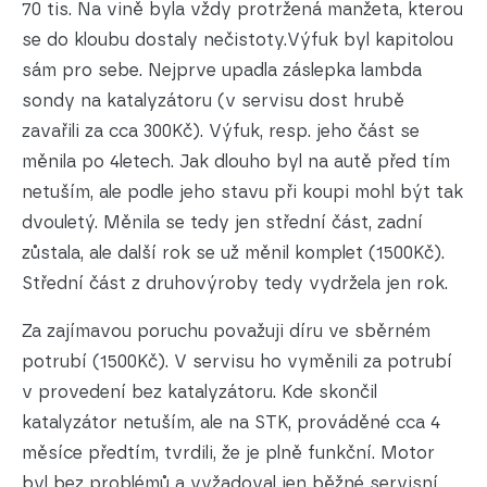
70 tis. Na vině byla vždy protržená manžeta, kterou
se do kloubu dostaly nečistoty.Výfuk byl kapitolou
sám pro sebe. Nejprve upadla záslepka lambda
sondy na katalyzátoru (v servisu dost hrubě
zavařili za cca 300Kč). Výfuk, resp. jeho část se
měnila po 4letech. Jak dlouho byl na autě před tím
netuším, ale podle jeho stavu při koupi mohl být tak
dvouletý. Měnila se tedy jen střední část, zadní
zůstala, ale další rok se už měnil komplet (1500Kč).
Střední část z druhovýroby tedy vydržela jen rok.
Za zajímavou poruchu považuji díru ve sběrném
potrubí (1500Kč). V servisu ho vyměnili za potrubí
v provedení bez katalyzátoru. Kde skončil
katalyzátor netuším, ale na STK, prováděné cca 4
měsíce předtím, tvrdili, že je plně funkční. Motor
byl bez problémů a vyžadoval jen běžné servisní