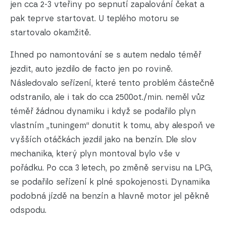
jen cca 2-3 vteřiny po sepnutí zapalování čekat a
pak teprve startovat. U teplého motoru se
startovalo okamžitě.
Ihned po namontování se s autem nedalo téměř
jezdit, auto jezdilo de facto jen po rovině.
Následovalo seřízení, které tento problém částečně
odstranilo, ale i tak do cca 2500ot./min. neměl vůz
téměř žádnou dynamiku i když se podařilo plyn
vlastním „tuningem“ donutit k tomu, aby alespoň ve
vyšších otáčkách jezdil jako na benzín. Dle slov
mechanika, který plyn montoval bylo vše v
pořádku. Po cca 3 letech, po změně servisu na LPG,
se podařilo seřízení k plné spokojenosti. Dynamika
podobná jízdě na benzín a hlavně motor jel pěkně
odspodu.