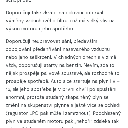
schopnost.
Doporučuji také zkrátit na polovinu interval
výměny vzduchového filtru, což má velký vliv na
výkon motoru i jeho spotřebu.
Doporučuji neupravovat sání, především
odpojování předehřívání nasávaného vzduchu
nebo jeho seškrcení. V chladných dnech a v zimě
vždy, doporučuji starty na benzín. Nevím, zda to
nějak prospěje palivové soustavě, ale rozhodně to
prospěje spotřebě. Auto sice startuje na plyn i v –
15, ale jeho spotřeba je v první chvíli po spuštění
enormní, protože studený zkapalněný plyn se
změní na skupenství plynné a ještě více se ochladí
(regulátor LPG pak může i zamrznout). Podchlazený
plyn ve studeném motoru pak „nehoří“ zdaleka tak