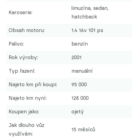
limuzína, sedan,
Karoserie:
hatchback
Obsah motoru:
1.4 16v 101 ps
Palivo:
benzín
Rok výroby:
2001
Typ řazení:
manuální
Najeto km při koupi:
95 000
Najeto km nyní:
128 000
Koupen jako:
ojetý
Jak dlouho vůz
15 měsíců
využívám: