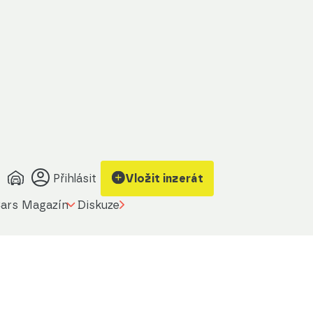
Přihlásit
Vložit inzerát
ars Magazín
Diskuze