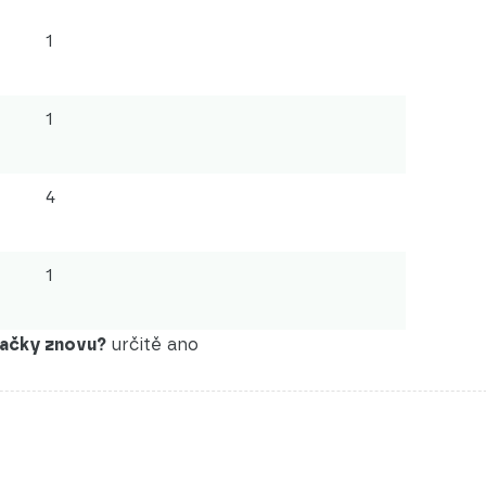
1
1
4
1
značky znovu?
určitě ano