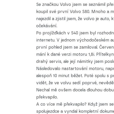
Se značkou Volvo jsem se seznámil pře
koupil své první Volvo S80. Mnoho a mn
najezdil a zjistil jsem, že volvo je aut
očekávání.
Po projížďkách v S40 jsem byl rozhodnu
internetu. V jednom východočeském au
první pohled jsem se zamiloval. Červen
mání k dané verzi motoru 1,8i. Přítelky
drahý servis, ale její námitky jsem pos
Následovalo nastartování motoru, nap
alespoň 10 minut běžet. Poté spolu s p
vidět, že ve volvu sedí poprvé, nevědě
Nechal mě ovšem docela dlouhou dobu ř
překvapilo.
A co více mě překvapilo? Když jsem se
spolujezdce a vyndal kompletní dokume