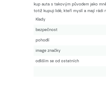
kup auta s takovým původem jako mně, a
totiž kupuji lidé, kteří myslí a mají rá
Klady
bezpečnost
pohodlí
image značky
odliším se od ostatních