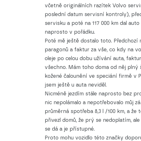
včetně originálních razítek Volvo servi
poslední datum servisní kontroly), pře
servisku a poté na 117 000 km dal auto 
naprosto v pořádku.
Poté mě ještě dostalo toto. Předchozí 
paragonů a faktur za vše, co kdy na vo
oleje po celou dobu užívání auta, faktu
všechno. Mám toho doma od něj plný ša
kožené čalounění ve speciání firmě v 
jsem ještě u auta neviděl.
Nicméně jezdím stále naprosto bez pr
nic nepolámalo a nepotřebovalo můj zá
průměrná spotřeba 8,3 l /100 km, a že t
přivezl domů, že prý se nedoplatím, ale 
se dá a je přístupné.
Proto mohu vozidlo této značky doporu