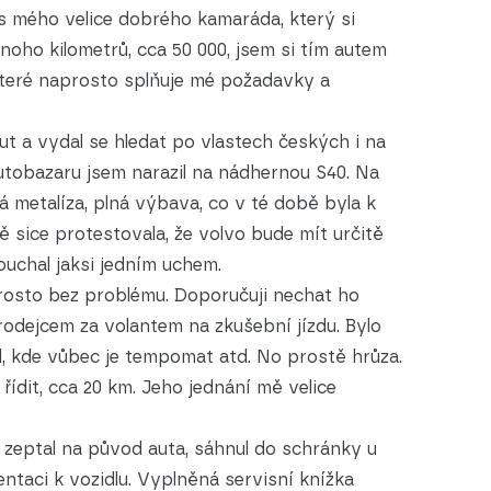
s mého velice dobrého kamaráda, který si
oho kilometrů, cca 50 000, jsem si tím autem
o, které naprosto splňuje mé požadavky a
t a vydal se hledat po vlastech českých i na
tobazaru jsem narazil na nádhernou S40. Na
á metalíza, plná výbava, co v té době byla k
ně sice protestovala, že volvo bude mít určitě
louchal jaksi jedním uchem.
rosto bez problému. Doporučuji nechat ho
rodejcem za volantem na zkušební jízdu. Bylo
l, kde vůbec je tempomat atd. No prostě hrůza.
ídit, cca 20 km. Jeho jednání mě velice
 zeptal na původ auta, sáhnul do schránky u
ntaci k vozidlu. Vyplněná servisní knížka