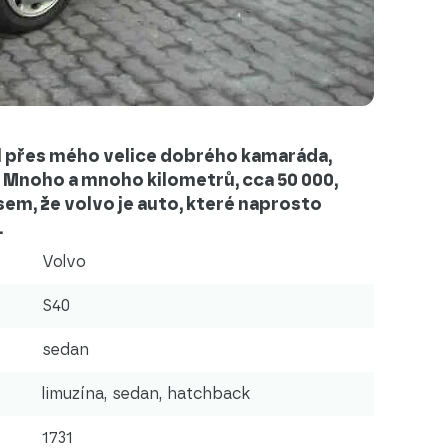
l přes mého velice dobrého kamaráda,
0. Mnoho a mnoho kilometrů, cca 50 000,
 jsem, že volvo je auto, které naprosto
.
Volvo
S40
sedan
limuzína, sedan, hatchback
1731