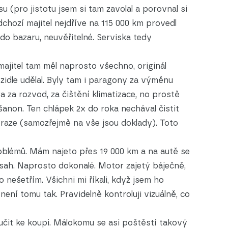
su (pro jistotu jsem si tam zavolal a porovnal si
dchozí majitel nejdříve na 115 000 km provedl
do bazaru, neuvěřitelné. Serviska tedy
majitel tam měl naprosto všechno, originál
zidle udělal. Byly tam i paragony za výměnu
ra za rozvod, za čištění klimatizace, no prostě
non. Ten chlápek 2x do roka nechával čistit
Praze (samozřejmě na vše jsou doklady). Toto
oblémů. Mám najeto přes 19 000 km a na autě se
sah. Naprosto dokonalé. Motor zajetý báječně,
o nešetřím. Všichni mi říkali, když jsem ho
není tomu tak. Pravidelně kontroluji vizuálně, co
čit ke koupi. Málokomu se asi poštěstí takový