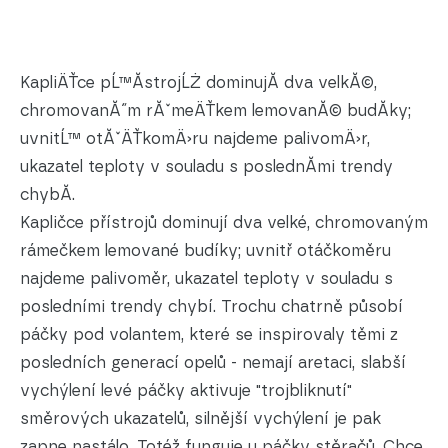
KapliÄŤce pĹ™Ă­strojĹŻ dominujĂ­ dva velkĂ©,
chromovanĂ˝m rĂˇmeÄŤkem lemovanĂ© budĂ­ky;
uvnitĹ™ otĂˇÄŤkomÄ›ru najdeme palivomÄ›r,
ukazatel teploty v souladu s poslednĂ­mi trendy
chybĂ­.
Kapličce přístrojů dominují dva velké, chromovaným
rámečkem lemované budíky; uvnitř otáčkoměru
najdeme palivoměr, ukazatel teploty v souladu s
posledními trendy chybí. Trochu chatrně působí
páčky pod volantem, které se inspirovaly těmi z
posledních generací opelů - nemají aretaci, slabší
vychýlení levé páčky aktivuje "trojbliknutí"
směrových ukazatelů, silnější vychýlení je pak
zapne nastálo. Totéž funguje u páčky stěračů. Chce