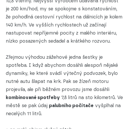
10,8 vteřiny. Nejvyšší výrobcem udávaná rychlost
je 200 km/hod, my se spokojme s konstatováním,
že pohodlná cestovní rychlost na dálnicích je kolem
140 km/h. Ve vyšších rychlostech už začínají
nastupovat nepříjemné pocity z malého interiéru,
nízko posazených sedadel a krátkého rozvoru.
Zřejmou výhodou zážehové jedna šestky je
spotřeba. I když abychom dosáhli alespoň nějaké
dynamiky, ke které svádí výtečný podvozek, bylo
nutné autu šlapat na krk. Pak se žízeň motoru
projevila, ale při běžném provozu jsme dosáhli
kombinované spotřeby
7,8 litrů na sto kilometrů. Ve
městě se pak údaj
palubního počítače
vyšplhal na
necelých 11 litrů.