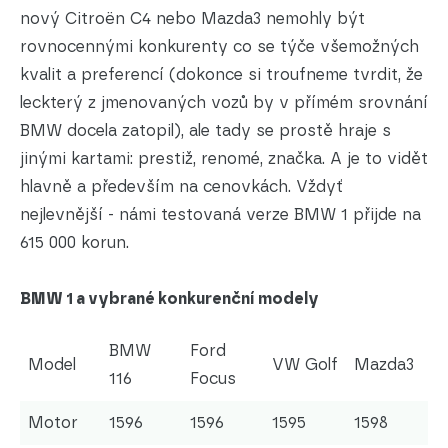
nový Citroën C4 nebo Mazda3 nemohly být
rovnocennými konkurenty co se týče všemožných
kvalit a preferencí (dokonce si troufneme tvrdit, že
leckterý z jmenovaných vozů by v přímém srovnání
BMW docela zatopil), ale tady se prostě hraje s
jinými kartami: prestiž, renomé, značka. A je to vidět
hlavně a především na cenovkách. Vždyť
nejlevnější - námi testovaná verze BMW 1 přijde na
615 000 korun.
BMW 1 a vybrané konkurenční modely
BMW
Ford
Model
VW Golf
Mazda3
116
Focus
Motor
1596
1596
1595
1598