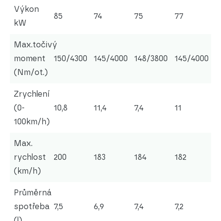
Výkon
85
74
75
77
kW
Max.točivý
moment
150/4300
145/4000
148/3800
145/4000
(Nm/ot.)
Zrychlení
(0-
10,8
11,4
7,4
11
100km/h)
Max.
rychlost
200
183
184
182
(km/h)
Průměrná
spotřeba
7,5
6,9
7,4
7,2
(l)