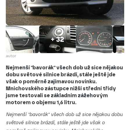
+ 32
autor
Nejmenší "bavorák" všech dob už sice nějakou
dobu světové silnice brázdí, stále ještě jde
však o poměrně zajímavou novinku.
Mnichovského zástupce nižší střední třídy
jsme testovali se základním zážehovým
motorem o objemu 1,6 litru.
Nejmenší "bavorák" všech dob už sice nějakou dobu
světové silnice brázdí, stále ještě jde však o