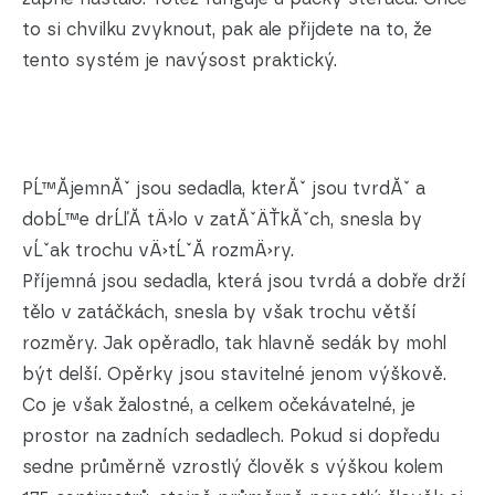
to si chvilku zvyknout, pak ale přijdete na to, že
tento systém je navýsost praktický.
PĹ™Ă­jemnĂˇ jsou sedadla, kterĂˇ jsou tvrdĂˇ a
dobĹ™e drĹľĂ­ tÄ›lo v zatĂˇÄŤkĂˇch, snesla by
vĹˇak trochu vÄ›tĹˇĂ­ rozmÄ›ry.
Příjemná jsou sedadla, která jsou tvrdá a dobře drží
tělo v zatáčkách, snesla by však trochu větší
rozměry. Jak opěradlo, tak hlavně sedák by mohl
být delší. Opěrky jsou stavitelné jenom výškově.
Co je však žalostné, a celkem očekávatelné, je
prostor na zadních sedadlech. Pokud si dopředu
sedne průměrně vzrostlý člověk s výškou kolem