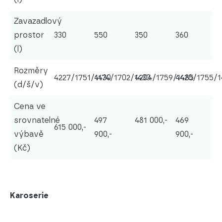
Zavazadlový
prostor
330
550
350
360
(l)
Rozměry
4227/1751/1430
4174/1702/1430
4204/1759/1485
4420/1755/1
(d/š/v)
Cena ve
srovnatelné
497
481 000,-
469
615 000,-
výbavě
900,-
900,-
(Kč)
Karoserie