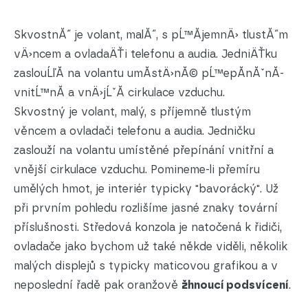
SkvostnĂ˝ je volant, malĂ˝, s pĹ™Ă­jemnÄ› tlustĂ˝m
vÄ›ncem a ovladaÄŤi telefonu a audia. JedniÄŤku
zaslouĹľĂ­ na volantu umĂ­stÄ›nĂ© pĹ™epĂ­nĂˇnĂ­
vnitĹ™nĂ­ a vnÄ›jĹˇĂ­ cirkulace vzduchu.
Skvostný je volant, malý, s příjemně tlustým
věncem a ovladači telefonu a audia. Jedničku
zaslouží na volantu umístěné přepínání vnitřní a
vnější cirkulace vzduchu. Pomineme-li přemíru
umělých hmot, je interiér typicky "bavorácký". Už
při prvním pohledu rozlišíme jasné znaky tovární
příslušnosti. Středová konzola je natočená k řidiči,
ovladače jako bychom už také někde viděli, několik
malých displejů s typicky maticovou grafikou a v
neposlední řadě pak oranžově
žhnoucí podsvícení
.