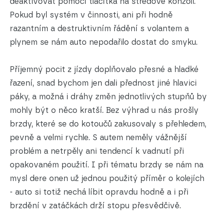
deaktivovat pomocí tlačítka na středové konzoli.
Pokud byl systém v činnosti, ani při hodně
razantním a destruktivním řádění s volantem a
plynem se nám auto nepodařilo dostat do smyku.
Příjemný pocit z jízdy doplňovalo přesné a hladké
řazení, snad bychom jen dali přednost jiné hlavici
páky, a možná i dráhy změn jednotlivých stupňů by
mohly být o něco kratší. Bez výhrad u nás prošly
brzdy, které se do kotoučů zakusovaly s přehledem,
pevně a velmi rychle. S autem neměly vážnější
problém a netrpěly ani tendencí k vadnutí při
opakovaném použití. I při tématu brzdy se nám na
mysl dere onen už jednou použitý příměr o kolejích
- auto si totiž nechá líbit opravdu hodně a i při
brzdění v zatáčkách drží stopu přesvědčivě.