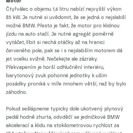
Motor
Čtyřválec o objemu 1,6 litru nabízí nejvyšší výkon
85 kW. Je nutné si uvědomit, že se jedná o nejslabší
možné BMW. Přesto je fakt, že motor pro klidnou
jízdu na auto stačí. Je nutné agregát poměrně
vytáčet, líbit si nechá otáčky až na hranici
červeného pole, pak se i s nejslabším motorem dá
jet vcelku svižně. Nečekejte ale zázraky.
Překvapením je horší odhlučnění interiéru,
barytonový zvuk pohonné jednotky k uším
posádky proniká v míře mnohem větší, než by bylo
záhodno.
Pokud sešlápneme typicky dole ukotvený plynový
pedál hodně zhurta, odvděčí se jedničkové BMW
akcelerací a klidu na stokilometrovou rychlost za