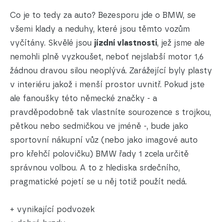
Co je to tedy za auto? Bezesporu jde o BMW, se
všemi klady a neduhy, které jsou těmto vozům
vyčítány. Skvělé jsou
jízdní vlastnosti
, jež jsme ale
nemohli plně vyzkoušet, neboť nejslabší motor 1,6
žádnou dravou silou neoplývá. Zarážející byly plasty
v interiéru jakož i menší prostor uvnitř. Pokud jste
ale fanoušky této německé značky - a
pravděpodobně tak vlastníte sourozence s trojkou,
pětkou nebo sedmičkou ve jméně -, bude jako
sportovní nákupní vůz (nebo jako imagové auto
pro křehčí polovičku) BMW řady 1 zcela určitě
správnou volbou. A to z hlediska srdečního,
pragmatické pojetí se u něj totiž použít nedá.
+ vynikající podvozek