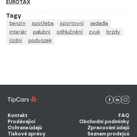
EUROTAX
Tagy
benzín
spotřeba
sportovní
sedadla
interiér
palubní
odhlučnění
zvuk
brzdy
jízdní
podvozek
Kontakt
FAQ
Prodávající
Obchodní podmínky
Ochrana údajů
Zpracování údajů
Tiskové zprávy
Seznam prodejců