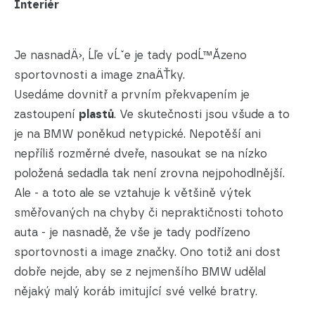
Interiér
Je nasnadÄ›, Ĺľe vĹˇe je tady podĹ™Ă­zeno
sportovnosti a image znaÄŤky.
Usedáme dovnitř a prvním překvapením je
zastoupení
plastů
. Ve skutečnosti jsou všude a to
je na BMW poněkud netypické. Nepotěší ani
nepříliš rozměrné dveře, nasoukat se na nízko
položená sedadla tak není zrovna nejpohodlnější.
Ale - a toto ale se vztahuje k většině výtek
směřovaných na chyby či nepraktičnosti tohoto
auta - je nasnadě, že vše je tady podřízeno
sportovnosti a image značky. Ono totiž ani dost
dobře nejde, aby se z nejmenšího BMW udělal
nějaký malý koráb imitující své velké bratry.