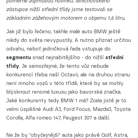
poměrně zajímavou novinku. Mnichovského
zástupce nižší střední třídy jsme testovali se
základním zážehovým motorem o objemu 1,6 litru.
Jak již bylo řečeno, takhle malé auto BMW ještě
nikdy do světa nevypustily. A nutno přiznat určitou
odvahu, neboť jedničková řada vstupuje do
segmentu
snad nejnabitějšího - do nižší
střední
třídy
. Je samozřejmé, že tento vůz nebude
konkurencí třeba naší Octavii, ale na druhou stranu
není mnoho vozů v této třídě, které by se mohly
blýsknout renomé luxusu jako bavorská značka.
Jaké konkurenty tedy BMW 1 má? Zcela jistě je to
velmi úspěšné Audi A3, Ford Focus, Mazda3, Toyota
Corolla, Alfa romeo 147, Peugeot 307 a další.
Ne že by "obyčejnější" auta jako právě Golf, Astra,