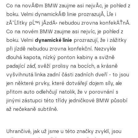
Co na novĂ©m BMW zaujme asi nejvĂ­c, je pohled z
boku. Velmi dynamickĂ© linie prozrazujĂ­, Ĺľe i
zĂˇĹľitky pĹ™i jĂ­zdÄ› nebudou zrovna konfekÄŤnĂ­.
Co na novém BMW zaujme asi nejvíc, je pohled z
boku. Velmi
dynamické linie
prozrazují, že i zážitky
při jízdě nebudou zrovna konfekční. Nezvykle
dlouhá kapota, nízký ponton kabiny a svižně
padající záď, svěží prolisy na bocích, a krásně
vyšvihnutá linka zadní části zadních dveří - to jsou
jen některé prvky, které dotvářejí dojem síly, ale
přitom auto odlehčují natolik, že v porovnání s
jinými zástupci této třídy jedničkové BMW působí
až nečekaně subtilně.
Uhrančivé, jak už jsme u této značky zvyklí, jsou