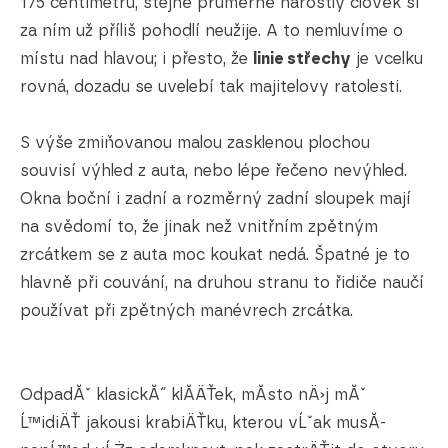
175 centimetrů, stejně průměrně narostlý člověk si
za ním už příliš pohodlí neužije. A to nemluvíme o
místu nad hlavou; i přesto, že
linie střechy
je vcelku
rovná, dozadu se uvelebí tak majitelovy ratolesti.
S výše zmiňovanou malou zasklenou plochou
souvisí výhled z auta, nebo lépe řečeno nevýhled.
Okna boční i zadní a rozměrný zadní sloupek mají
na svědomí to, že jinak než vnitřním zpětným
zrcátkem se z auta moc koukat nedá. Špatné je to
hlavně při couvání, na druhou stranu to řidiče naučí
používat při zpětných manévrech zrcátka.
OdpadĂˇ klasickĂ˝ klĂ­ÄŤek, mĂ­sto nÄ›j mĂˇ
Ĺ™idiÄŤ jakousi krabiÄŤku, kterou vĹˇak musĂ­