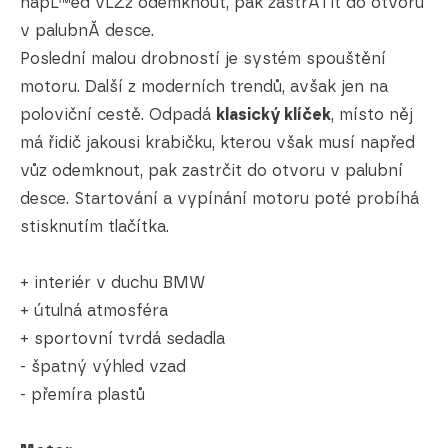
napĹ™ed vĹŻz odemknout, pak zastrÄŤit do otvoru
v palubnĂ­ desce.
Poslední malou drobností je systém spouštění
motoru. Další z moderních trendů, avšak jen na
poloviční cestě. Odpadá
klasický klíček
, místo něj
má řidič jakousi krabičku, kterou však musí napřed
vůz odemknout, pak zastrčit do otvoru v palubní
desce. Startování a vypínání motoru poté probíhá
stisknutím tlačítka.
+ interiér v duchu BMW
+ útulná atmosféra
+ sportovní tvrdá sedadla
- špatný výhled vzad
- přemíra plastů