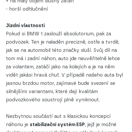
+ na malý objem slušný zátah
- horší odhlučnění
Jízdní vlastnosti
Pokud si BMW 1 zaslouží absolutorium, pak za
podvozek. Ten je naladěn precizně, ostře a tvrdě,
jak se na automobil této značky sluší. Svůj díl na
tom má i zadní náhon, auto jde neuvěřitelně lehce
za volantem, zatáčí jako na kolejích a je na něm
vidět jakási hravá chuť. V případě našeho auta byl
jasnou brzdou motor, zajímavé bude svezení se
silnějšími variantami, které dají kvalitám
podvozkového soustrojí plně vyniknout.
Nezbytnou součástí aut s klasickou koncepcí
náhonu je
stabilizační systém ESP
, jejž je možné