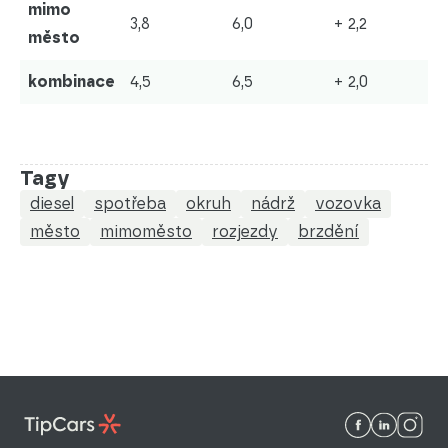
mimo
3,8
6,0
+ 2,2
město
kombinace
4,5
6,5
+ 2,0
Tagy
diesel
spotřeba
okruh
nádrž
vozovka
město
mimoměsto
rozjezdy
brzdění