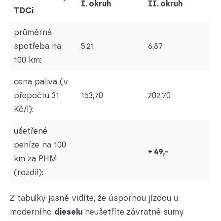
I. okruh
II. okruh
TDCi
průměrná
spotřeba na
5,21
6,87
100 km:
cena paliva (v
přepočtu 31
153,70
202,70
Kč/l):
ušetřené
peníze na 100
+ 49,-
km za PHM
(rozdíl):
Z tabulky jasně vidíte, že úspornou jízdou u
moderního
dieselu
neušetříte závratné sumy