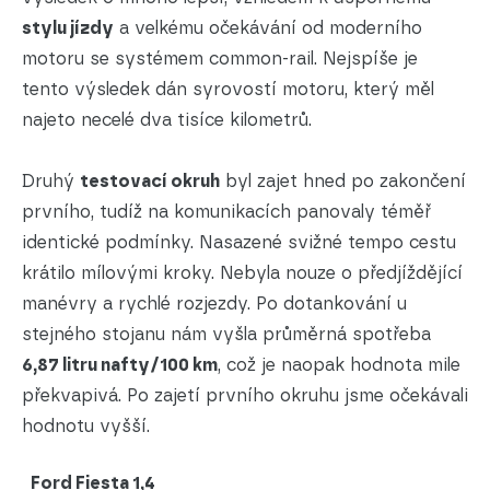
stylu jízdy
a velkému očekávání od moderního
motoru se systémem common-rail. Nejspíše je
tento výsledek dán syrovostí motoru, který měl
najeto necelé dva tisíce kilometrů.
Druhý
testovací okruh
byl zajet hned po zakončení
prvního, tudíž na komunikacích panovaly téměř
identické podmínky. Nasazené svižné tempo cestu
krátilo mílovými kroky. Nebyla nouze o předjíždějící
manévry a rychlé rozjezdy. Po dotankování u
stejného stojanu nám vyšla průměrná spotřeba
6,87 litru nafty/100 km
, což je naopak hodnota mile
překvapivá. Po zajetí prvního okruhu jsme očekávali
hodnotu vyšší.
Ford Fiesta 1,4