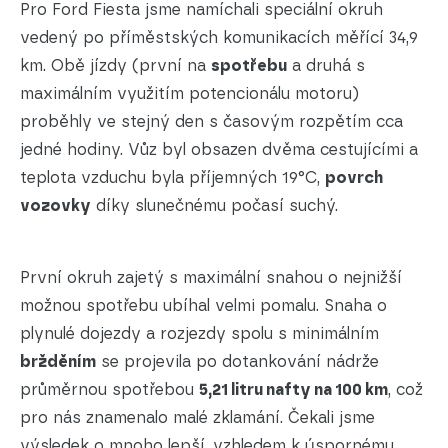
Pro Ford Fiesta jsme namíchali speciální okruh
vedený po příměstských komunikacích měřící 34,9
km. Obě jízdy (první na
spotřebu
a druhá s
maximálním využitím potencionálu motoru)
proběhly ve stejný den s časovým rozpětím cca
jedné hodiny. Vůz byl obsazen dvěma cestujícími a
teplota vzduchu byla příjemných 19°C,
povrch
vozovky
díky slunečnému počasí suchý.
První okruh zajetý s maximální snahou o nejnižší
možnou spotřebu ubíhal velmi pomalu. Snaha o
plynulé dojezdy a rozjezdy spolu s minimálním
bržděním
se projevila po dotankování nádrže
průměrnou spotřebou
5,21 litru nafty na 100 km
, což
pro nás znamenalo malé zklamání. Čekali jsme
výsledek o mnoho lepší, vzhledem k úspornému