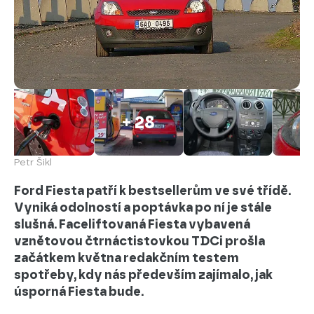
+ 28
Petr Šikl
Ford Fiesta patří k bestsellerům ve své třídě.
Vyniká odolností a poptávka po ní je stále
slušná. Faceliftovaná Fiesta vybavená
vznětovou čtrnáctistovkou TDCi prošla
začátkem května redakčním testem
spotřeby, kdy nás především zajímalo, jak
úsporná Fiesta bude.