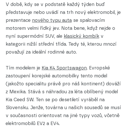
V době, kdy se v podstatě každý týden buď
představuje nebo uvádí na trh nový elektromobil, je
prezentace
nového typu auta
se spalovacím
motorem velmi řídký jev. Nota bene, když nejde o
nyní supermódní SUV, ale
klasický kombík
v
kategorii nižší střední třída. Tedy té, kterou mnozí
považují za ideální rodinné auto.
Tím modelem je
Kia K4 Sportswagon
. Evropské
zastoupení korejské automobilky tento model
(jakožto specialitu právě pro náš kontinent) dováží
z Mexika. Stává s náhradou za léta oblíbený model
Kia Ceed SW. Ten se po desetiletí vyráběl na
Slovensku. Jenže, továrna u našich sousedů se musí
v současnosti orientovat na jiné typy vozů, včetně
elektromobilů EV2 a EV4.