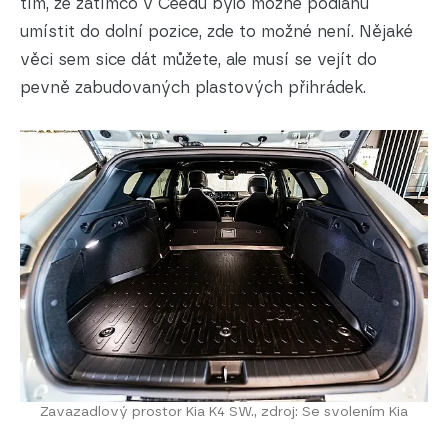
tím, že zatímco v Ceedu bylo možné podlahu
umístit do dolní pozice, zde to možné není. Nějaké
věci sem sice dát můžete, ale musí se vejít do
pevně zabudovaných plastových přihrádek.
Zavazadlový prostor Kia K4 SW., zdroj: Se svolením Kia