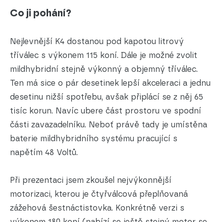
Co ji pohání?
Nejlevnější K4 dostanou pod kapotou litrový
tříválec s výkonem 115 koní. Dále je možné zvolit
mildhybridní stejně výkonný a objemný tříválec.
Ten má sice o pár desetinek lepší akceleraci a jednu
desetinu nižší spotřebu, avšak připlácí se z něj 65
tisíc korun. Navíc ubere část prostoru ve spodní
části zavazadelníku. Neboť právě tady je umístěna
baterie mildhybridního systému pracující s
napětím 48 Voltů.
Při prezentaci jsem zkoušel nejvýkonnější
motorizaci, kterou je čtyřválcová přeplňovaná
zážehová šestnáctistovka. Konkrétně verzi s
výkonem 180 koní (nabízí se ještě stejný motor se