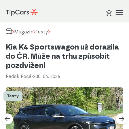
Magazín
Testy
Kia K4 Sportswagon už dorazila
do ČR. Může na trhu způsobit
pozdvižení
Radek Pecák
-
30. 04. 2026
Testy