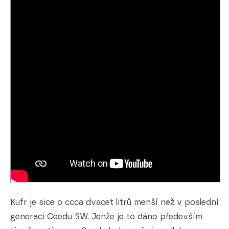
Kufr je sice o ccca dvacet litrů menší než v poslední
generaci Ceedu SW. Jenže je to dáno především