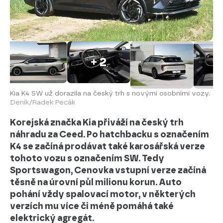
+ 2
Kia K4 SW už dorazila na český trh s novými osobními vozy.
Deník/Radek Pecák
Korejská značka Kia přiváží na český trh
náhradu za Ceed. Po hatchbacku s označením
K4 se začíná prodávat také karosářská verze
tohoto vozu s označením SW. Tedy
Sportswagon, Cenovka vstupní verze začíná
těsně na úrovní půl milionu korun. Auto
pohání vždy spalovací motor, v některých
verzích mu více či méně pomáhá také
elektrický agregát.