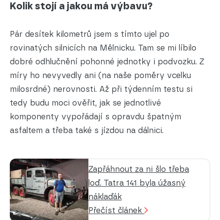
Kolik stojí a jakou má výbavu?
Pár desítek kilometrů jsem s tímto ujel po
rovinatých silnicích na Mělnicku. Tam se mi líbilo
dobré odhlučnění pohonné jednotky i podvozku. Z
míry ho nevyvedly ani (na naše poměry vcelku
milosrdné) nerovnosti. Až při týdenním testu si
tedy budu moci ověřit, jak se jednotlivé
komponenty vypořádají s opravdu špatným
asfaltem a třeba také s jízdou na dálnici.
Zapřáhnout za ni šlo třeba
loď. Tatra 141 byla úžasný
náklaďák
Přečíst článek