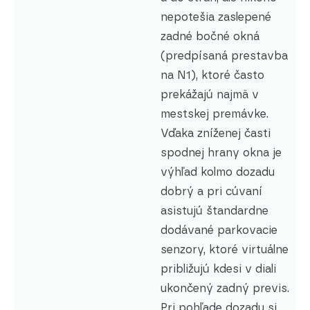
nepotešia zaslepené
zadné bočné okná
(predpísaná prestavba
na N1), ktoré často
prekážajú najmä v
mestskej premávke.
Vďaka zníženej časti
spodnej hrany okna je
výhľad kolmo dozadu
dobrý a pri cúvaní
asistujú štandardne
dodávané parkovacie
senzory, ktoré virtuálne
približujú kdesi v diali
ukončený zadný previs.
Pri pohľade dozadu si