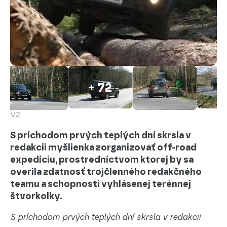
+ 72
VZ
S príchodom prvých teplých dní skrsla v
redakcii myšlienka zorganizovať off-road
expedíciu, prostredníctvom ktorej by sa
overila zdatnosť trojčlenného redakčného
teamu a schopnosti vyhlásenej terénnej
štvorkolky.
S príchodom prvých teplých dní skrsla v redakcii