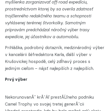
myšlienka zorganizovať off-road expedíciu,
prostredníctvom ktorej by sa overila zdatnosť
trojčlenného redakčného teamu a schopnosti
vyhlásenej terénnej štvorkolky. Samotným
prípravám predchádzal náročný výber trasy
expedície, jej účastníkov a automobilu.
Prihláška, podrobný dotazník, medzinárodný výber
v kancelárii šéfredaktora Karla, ďalší výber v
Krušovickej hospodě, celý zdĺhavý proces s
jediným cieľom – nájsť najlepších z najlepších.
Prvý výber
NekorunovanĂ˝ krĂˇÄľ prestĂ­Ĺľneho podniku
Camel Trophy vo svojej tretej generĂˇcii