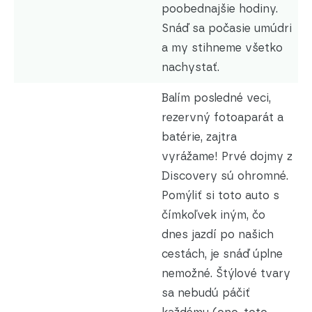
poobednajšie hodiny.
Snáď sa počasie umúdri
a my stihneme všetko
nachystať.
Balím posledné veci,
rezervný fotoaparát a
batérie, zajtra
vyrážame! Prvé dojmy z
Discovery sú ohromné.
Pomýliť si toto auto s
čímkoľvek iným, čo
dnes jazdí po našich
cestách, je snáď úplne
nemožné. Štýlové tvary
sa nebudú páčiť