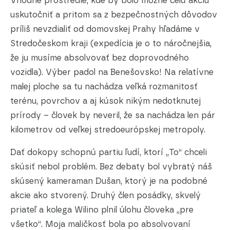
Vhodné prostredie, kde by bolo možné celú akciu
uskutočniť a pritom sa z bezpečnostných dôvodov
príliš nevzdialiť od domovskej Prahy hľadáme v
Stredočeskom kraji (expedícia je o to náročnejšia,
že ju musíme absolvovať bez doprovodného
vozidla). Výber padol na Benešovsko! Na relatívne
malej ploche sa tu nachádza veľká rozmanitosť
terénu, povrchov a aj kúsok nikým nedotknutej
prírody – človek by neveril, že sa nachádza len pár
kilometrov od veľkej stredoeurópskej metropoly.
Dať dokopy schopnú partiu ľudí, ktorí „To“ chceli
skúsiť nebol problém. Bez debaty bol vybratý náš
skúsený kameraman Dušan, ktorý je na podobné
akcie ako stvorený. Druhý člen posádky, skvelý
priateľ a kolega Wilino plnil úlohu človeka „pre
všetko“. Moja maličkosť bola po absolvovaní