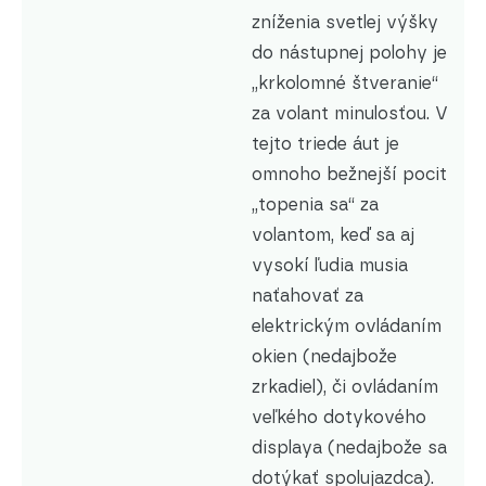
zníženia svetlej výšky
do nástupnej polohy je
„krkolomné štveranie“
za volant minulosťou. V
tejto triede áut je
omnoho bežnejší pocit
„topenia sa“ za
volantom, keď sa aj
vysokí ľudia musia
naťahovať za
elektrickým ovládaním
okien (nedajbože
zrkadiel), či ovládaním
veľkého dotykového
displaya (nedajbože sa
dotýkať spolujazdca).