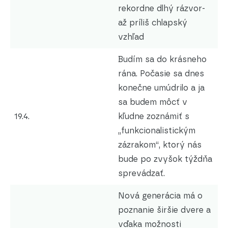
rekordne dlhý rázvor
-
až príliš chlapský
vzhľad
Budím sa do krásneho
rána. Počasie sa dnes
konečne umúdrilo a ja
sa budem môcť v
19.4.
kľudne zoznámiť s
„funkcionalistickým
zázrakom“, ktorý nás
bude po zvyšok týždňa
sprevádzať.
Nová generácia má o
poznanie širšie dvere a
vďaka možnosti