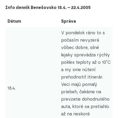
Info denník Benešovsko 18.4. – 22.4.2005
Dátum
Správa
V pondelok ráno to s
počasím nevyzerá
vôbec dobre, silné
lejaky sprevádza rýchly
pokles teploty až o 10˚C
a my sme nútení
prehodnotiť itinerár.
Veci majú pomalý
18.4.
priebeh, čakáme na
prevzatie dohodnutého
auta, ktoré sa pretiahlo
až na neskoré