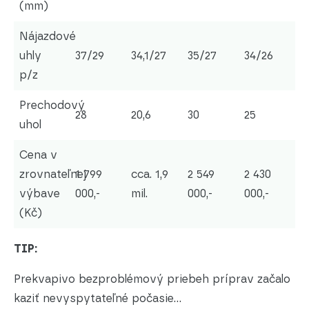
(mm)
Nájazdové
uhly
37/29
34,1/27
35/27
34/26
p/z
Prechodový
28
20,6
30
25
uhol
Cena v
zrovnateľnej
1 799
cca. 1,9
2 549
2 430
výbave
000,-
mil.
000,-
000,-
(Kč)
TIP:
Prekvapivo bezproblémový priebeh príprav začalo
kaziť nevyspytateľné počasie...