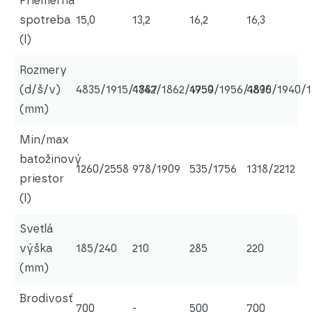
Priemerná
spotreba
15,0
13,2
16,2
16,3
(l)
Rozmery
(d/š/v)
4835/1915/1887
4742/1862/1759
4950/1956/1836
4890/1940/
(mm)
Min/max
batožinový
1260/2558
978/1909
535/1756
1318/2212
priestor
(l)
Svetlá
výška
185/240
210
285
220
(mm)
Brodivosť
700
-
500
700