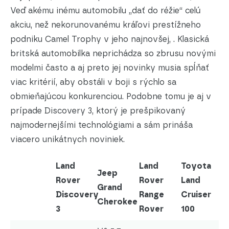
Veď akému inému automobilu „dať do réžie“ celú
akciu, než nekorunovanému kráľovi prestížneho
podniku Camel Trophy v jeho najnovšej,
. Klasická
britská automobilka neprichádza so zbrusu novými
modelmi často a aj preto jej novinky musia spĺňať
viac kritérií, aby obstáli v boji s rýchlo sa
obmieňajúcou konkurenciou. Podobne tomu je aj v
prípade Discovery 3, ktorý je prešpikovaný
najmodernejšími technológiami a sám prináša
viacero unikátnych noviniek.
Land
Land
Toyota
Jeep
Rover
Rover
Land
Grand
Discovery
Range
Cruiser
Cherokee
3
Rover
100