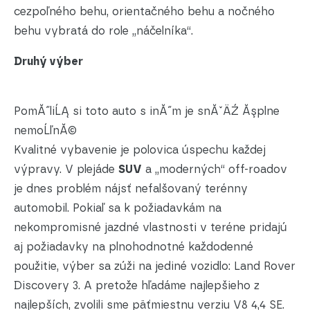
cezpoľného behu, orientačného behu a nočného
behu vybratá do role „náčelníka“.
Druhý výber
PomĂ˝liĹĄ si toto auto s inĂ˝m je snĂˇÄŹ Ăşplne
nemoĹľnĂ©
Kvalitné vybavenie je polovica úspechu každej
výpravy. V plejáde
SUV
a „moderných“ off-roadov
je dnes problém nájsť nefalšovaný terénny
automobil. Pokiaľ sa k požiadavkám na
nekompromisné jazdné vlastnosti v teréne pridajú
aj požiadavky na plnohodnotné každodenné
použitie, výber sa zúži na jediné vozidlo: Land Rover
Discovery 3. A pretože hľadáme najlepšieho z
najlepších, zvolili sme päťmiestnu verziu V8 4,4 SE.