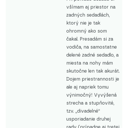
všímam aj priestor na
zadných sedadlách,
ktorý nie je tak
ohromný ako som
čakal. Presadám si za
vodiča, na samostatne
delené zadné sedadlo, a
miesta na nohy mám
skutočne len tak akurát.
Dojem priestrannosti je
ale aj napriek tomu
výnimočný! Vyvýšená
strecha a stupňovité,
tzv. „divadelné“
usporiadanie druhej
rady (prípadne aj tretej