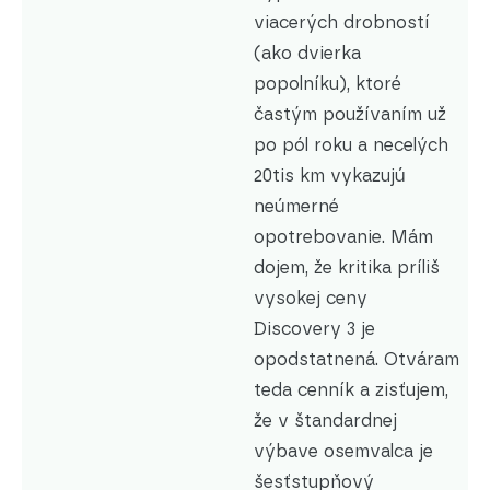
viacerých drobností
(ako dvierka
popolníku), ktoré
častým používaním už
po pól roku a necelých
20tis km vykazujú
neúmerné
opotrebovanie. Mám
dojem, že kritika príliš
vysokej ceny
Discovery 3 je
opodstatnená.
Otváram
teda cenník a zisťujem,
že v štandardnej
výbave osemvalca je
šesťstupňový