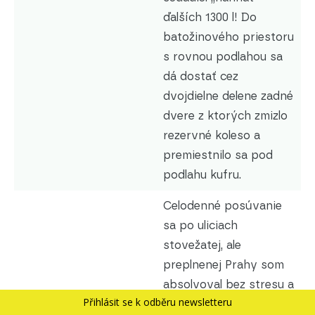
ďalších 1300 l! Do
batožinového priestoru
s rovnou podlahou sa
dá dostať cez
dvojdielne delene zadné
dvere z ktorých zmizlo
rezervné koleso a
premiestnilo sa pod
podlahu kufru.
Celodenné posúvanie
sa po uliciach
stovežatej, ale
preplnenej Prahy som
absolvoval bez stresu a
Přihlásit se k odběru newsletteru
s kráľovským