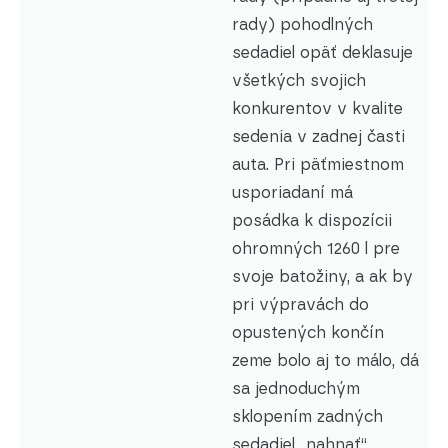
rady) pohodlných
sedadiel opäť deklasuje
všetkých svojich
konkurentov v kvalite
sedenia v zadnej časti
auta. Pri päťmiestnom
usporiadaní má
posádka k dispozícii
ohromných 1260 l pre
svoje batožiny, a ak by
pri výpravách do
opustených končín
zeme bolo aj to málo, dá
sa jednoduchým
sklopením zadných
sedadiel „nahnať“