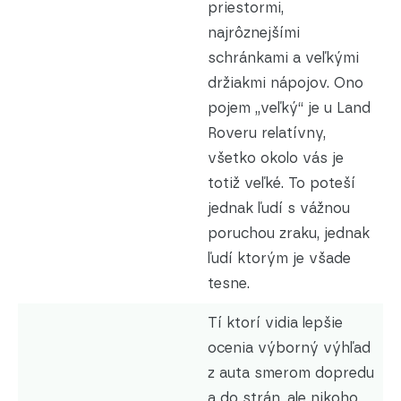
priestormi,
najrôznejšími
schránkami a veľkými
držiakmi nápojov. Ono
pojem „veľký“ je u Land
Roveru relatívny,
všetko okolo vás je
totiž veľké. To poteší
jednak ľudí s vážnou
poruchou zraku, jednak
ľudí ktorým je všade
tesne.
Tí ktorí vidia lepšie
ocenia výborný výhľad
z auta smerom dopredu
a do strán, ale nikoho