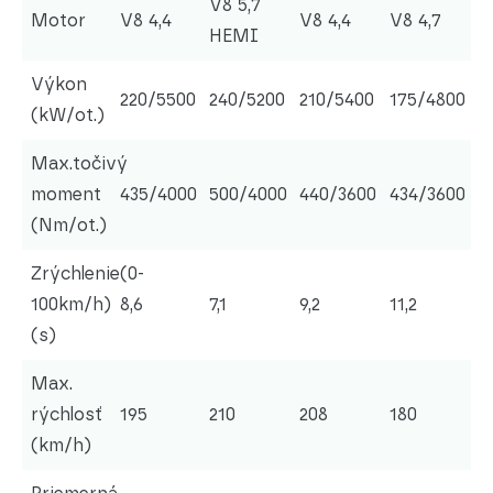
V8 5,7
Motor
V8 4,4
V8 4,4
V8 4,7
HEMI
Výkon
220/5500
240/5200
210/5400
175/4800
(kW/ot.)
Max.točivý
moment
435/4000
500/4000
440/3600
434/3600
(Nm/ot.)
Zrýchlenie(0-
100km/h)
8,6
7,1
9,2
11,2
(s)
Max.
rýchlosť
195
210
208
180
(km/h)