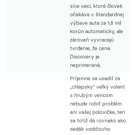
síce veci, ktoré človek
očakáva v štandardnej
výbave auta za 1,8 mil
korún automaticky, ale
zároveň vyvracajú
tvrdenie, že cena
Discovery je
neprimeraná.
Príjemne sa usadiť za
„chlapsky“ veľký volant
s hrubým vencom
nebude robiť problém
ani vašej polovičke, ten
sa totiž dá rovnako ako
sedák vodičovho