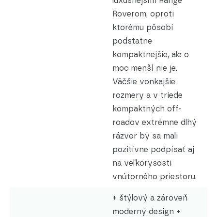
luxusnejším Range
Roverom, oproti
ktorému pôsobí
podstatne
kompaktnejšie, ale o
moc menší nie je.
Väčšie vonkajšie
rozmery a v triede
kompaktných off-
roadov extrémne dlhý
rázvor by sa mali
pozitívne podpísať aj
na veľkorysosti
vnútorného priestoru.
+ štýlový a zároveň
moderný design
+