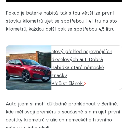
Pokud je baterie nabitá, tak s tou větší lze první
stovku kilometrů ujet se spotřebou 1,4 litru na sto
kilometrů, každou další pak se spotřebou 4,5 litru.
Nový přehled nejlevnějších
dieselových aut. Dobrá
nabídka staré německé
značky
Přečíst článek
Auto jsem si mohl důkladně prohlédnout v Berlíně,
kde měl svoji premiéru a současně s ním ujet první
desítky kilometrů v ulicích německého hlavního
města i v jeho okolí.