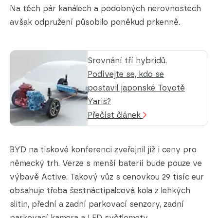
Na těch pár kanálech a podobných nerovnostech
avšak odpružení působilo poněkud prkenně.
Srovnání tří hybridů.
Podívejte se, kdo se
postavil japonské Toyotě
Yaris?
Přečíst článek
BYD na tiskové konferenci zveřejnil již i ceny pro
německý trh. Verze s menší baterií bude pouze ve
výbavě Active. Takový vůz s cenovkou 29 tisíc eur
obsahuje třeba šestnáctipalcová kola z lehkých
slitin, přední a zadní parkovací senzory, zadní
parkovací kamera a LED světlomety