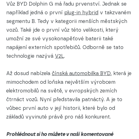
Vůz BYD Dolphin G má řadu prvenství. Jednak se
například jedná o první
plug-in hybrid
v takzvaném
segmentu B. Tedy v kategorii menších městských
vozů. Také jde o první vůz této velikosti, který
umožní ze své vysokonapěťové baterii také
napájení externích spotřebičů. Odborně se tato
technologie nazývá
V2L
.
Až dosud nabízela
čínská automobilka BYD
, která je
mimochodem od loňska největším výrobcem
elektromobilů na světě, v evropských zemích
čtrnáct vozů. Nyní představila patnáctý. A je to
vůbec první auto v její historii, které bylo od
základů vyvinuté právě pro náš konkurent.
Prohlédnout si ho můžete v naší komentované