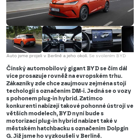
+ 8
Auto jsme projeli v Berlíně a jeho okolí.
Se svolením BYD
Čínský automobilový gigant BYD se čím dál
více prosazuje rovněž na evropském trhu.
Zákazníky zde chce zaujmouv zejména stojí
techologií s označením DM-i. Jedná se o vozy
s pohonem plug-in hybrid. Zatímco
konkurenti nabízejí takové pohonné ústrojí ve
větších modelech, BYD nyní bude s
motorizací plug-in hybrid nabízet také v
městském hatchbacku s označením Dolpgin
G. Již jsme ho vyzkoušeli v Berlíně.