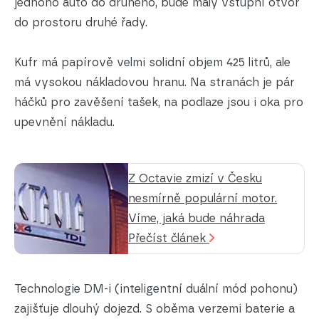
jednoho auto do druhého, bude malý vstupní otvor
do prostoru druhé řady.
Kufr má papírově velmi solidní objem 425 litrů, ale
má vysokou nákladovou hranu. Na stranách je pár
háčků pro zavěšení tašek, na podlaze jsou i oka pro
upevnění nákladu.
Z Octavie zmizí v Česku
nesmírně populární motor.
Víme, jaká bude náhrada
Přečíst článek
Technologie DM-i (inteligentní duální mód pohonu)
zajišťuje dlouhý dojezd. S oběma verzemi baterie a