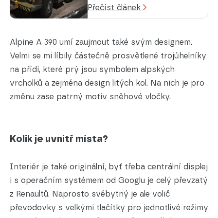
Přečíst článek
Alpine A 390 umí zaujmout také svým designem.
Velmi se mi líbily částečně prosvětlené trojúhelníky
na přídi, které prý jsou symbolem alpských
vrcholků a zejména design litých kol. Na nich je pro
změnu zase patrný motiv sněhové vločky.
Kolik je uvnitř místa?
Interiér je také originální, byť třeba centrální displej
i s operačním systémem od Googlu je celý převzatý
z Renaultů. Naprosto svébytný je ale volič
převodovky s velkými tlačítky pro jednotlivé režimy