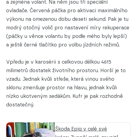
a zejména volant. Na něm jsou tři speciální
ovladače. Červená páčka pro aktivaci maximálního
výkonu na omezenou dobu deseti sekund. Pak je tu
modrý otočný volič pro nastavení míry rekuperace
(páčky u věnce volantu by podle mého byly lepší)
a ještě černé tlačítko pro volbu jízdních režimů.
Vpředu je v karosérii s celkovou délkou 4615
milimetrů dostatek životního prostoru. Horší je to
vzadu. Jednak kvůli střeše, která vinou svého
sklonu zmenšuje prostor na hlavu, jednak kvůli
nízko ukotveným sedákům. Kufr je pak rozhodně
dostatečný.
Škoda Epiq v celé své