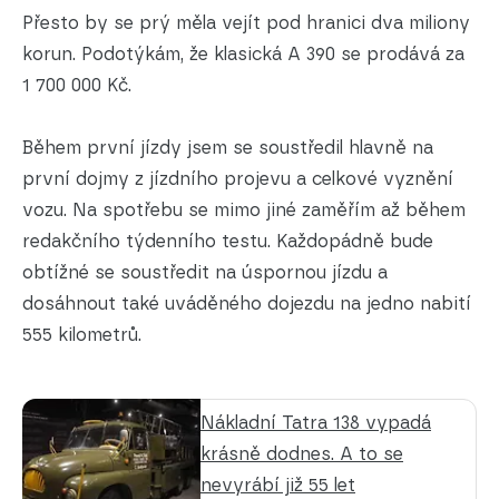
Přesto by se prý měla vejít pod hranici dva miliony
korun. Podotýkám, že klasická A 390 se prodává za
1 700 000 Kč.
Během první jízdy jsem se soustředil hlavně na
první dojmy z jízdního projevu a celkové vyznění
vozu. Na spotřebu se mimo jiné zaměřím až během
redakčního týdenního testu. Každopádně bude
obtížné se soustředit na úspornou jízdu a
dosáhnout také uváděného dojezdu na jedno nabití
555 kilometrů.
Nákladní Tatra 138 vypadá
krásně dodnes. A to se
nevyrábí již 55 let