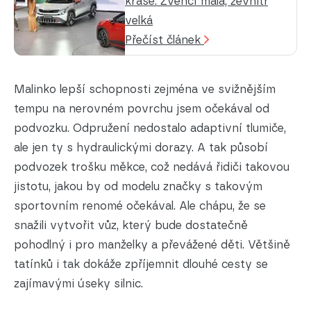
kráse: Zvenčí malá, zevnitř
velká
Přečíst článek
Malinko lepší schopnosti zejména ve svižnějším
tempu na nerovném povrchu jsem očekával od
podvozku. Odpružení nedostalo adaptivní tlumiče,
ale jen ty s hydraulickými dorazy. A tak působí
podvozek trošku měkce, což nedává řidiči takovou
jistotu, jakou by od modelu značky s takovým
sportovním renomé očekával. Ale chápu, že se
snažili vytvořit vůz, který bude dostatečně
pohodlný i pro manželky a převážené děti. Většině
tatínků i tak dokáže zpříjemnit dlouhé cesty se
zajímavými úseky silnic.