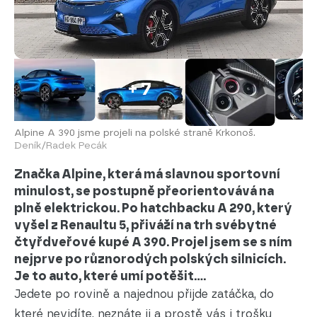
+ 7
Alpine A 390 jsme projeli na polské straně Krkonoš.
Deník/Radek Pecák
Značka Alpine, která má slavnou sportovní
minulost, se postupně přeorientovává na
plně elektrickou. Po hatchbacku A 290, který
vyšel z Renaultu 5, přiváží na trh svébytné
čtyřdveřové kupé A 390. Projel jsem se s ním
nejprve po různorodých polských silnicích.
Je to auto, které umí potěšit....
Jedete po rovině a najednou přijde zatáčka, do
které nevidíte, neznáte ji a prostě vás i trošku