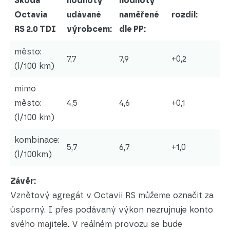
Škoda
hodnoty
hodnoty
Octavia
udávané
naměřené
rozdíl:
RS 2.0 TDI
výrobcem:
dle PP:
město:
7,7
7,9
+0,2
(l/100 km)
mimo
město:
4,5
4,6
+0,1
(l/100 km)
kombinace:
5,7
6,7
+1,0
(l/100km)
Závěr:
Vznětový agregát v Octavii RS můžeme označit za
úsporný. I přes podávaný výkon nezrujnuje konto
svého majitele. V reálném provozu se bude