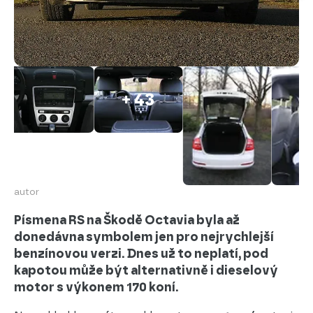
+ 43
autor
Písmena RS na Škodě Octavia byla až
donedávna symbolem jen pro nejrychlejší
benzínovou verzi. Dnes už to neplatí, pod
kapotou může být alternativně i dieselový
motor s výkonem 170 koní.