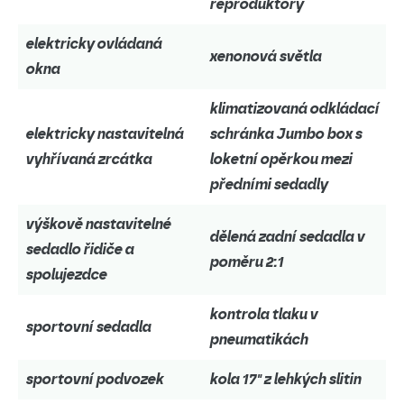
reproduktory
elektricky ovládaná
xenonová světla
okna
klimatizovaná odkládací
elektricky nastavitelná
schránka Jumbo box s
vyhřívaná zrcátka
loketní opěrkou mezi
předními sedadly
výškově nastavitelné
dělená zadní sedadla v
sedadlo řidiče a
poměru 2:1
spolujezdce
kontrola tlaku v
sportovní sedadla
pneumatikách
sportovní podvozek
kola 17" z lehkých slitin