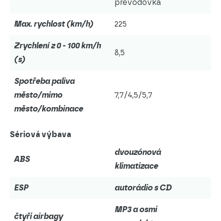
převodovka
Max. rychlost (km/h)
225
Zrychlení z 0 - 100 km/h
8,5
(s)
Spotřeba paliva
město/mimo
7,7/4,5/5,7
město/kombinace
Sériová výbava
dvouzónová
ABS
klimatizace
ESP
autorádio s CD
MP3 a osmi
čtyři airbagy