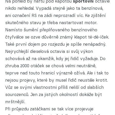
Na pohled by naftu pod kapotou
sportovní
octavie
nikdo nehledal. Vypadá stejně jako ta benzínová,
ani označení RS na zádi neprozradí víc. Ke zjištění
skutečného stavu je třeba nastartovat motor.
Namísto šumění přeplňovaného benzínového
čtyřválce se ozve důvěrně známý klapot té-dé-íček.
Také první dojem po rozjezdu je spíše nenápadný.
Nejrychlejší dieselová octavia si svůj výkon
schovává až na okamžik, kdy jej řidič vyžaduje. Do
zhruba 2000 otáček se chová velmi neutrálně,
teprve nad touto hranicí výrazně ožívá. Ale i tak to
nejsou projevy, které by musel řidič neustále krotit.
Vůz se svými vlastnostmi příliš neliší od slabších
sourozenců. Jen za jistých okolností dokáže být
mrštnější.
Při průjezdu zatáčkami se tak více projevuje