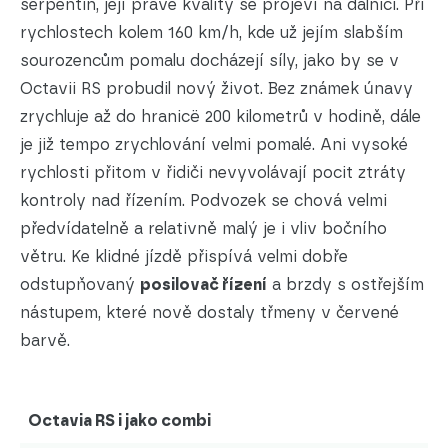
serpentin, její pravé kvality se projeví na dálnici. Při
rychlostech kolem 160 km/h, kde už jejím slabším
sourozencům pomalu docházejí síly, jako by se v
Octavii RS probudil nový život. Bez známek únavy
zrychluje až do hranicë 200 kilometrů v hodině, dále
je již tempo zrychlování velmi pomalé. Ani vysoké
rychlosti přitom v řidiči nevyvolávají pocit ztráty
kontroly nad řízením. Podvozek se chová velmi
předvídatelně a relativně malý je i vliv bočního
větru. Ke klidné jízdě přispívá velmi dobře
odstupňovaný
posilovač řízení
a brzdy s ostřejším
nástupem, které nově dostaly třmeny v červené
barvě.
Octavia RS i jako combi