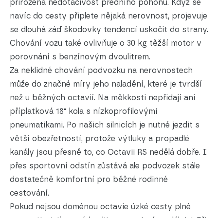
přirozená nedotáčivost předního pohonu. Když se
navíc do cesty připlete nějaká nerovnost, projevuje
se dlouhá záď škodovky tendencí uskočit do strany.
Chování vozu také ovlivňuje o 30 kg těžší motor v
porovnání s benzínovým dvoulitrem.
Za neklidné chování podvozku na nerovnostech
může do značné míry jeho naladění, které je tvrdší
než u běžných octavií. Na měkkosti nepřidají ani
příplatková 18" kola s nízkoprofilovými
pneumatikami. Po našich silnicích je nutné jezdit s
větší obezřetností, protože výtluky a propadlé
kanály jsou přesně to, co Octavii RS nedělá dobře. I
přes sportovní odstín zůstává ale podvozek stále
dostatečně komfortní pro běžné rodinné
cestování.
Pokud nejsou doménou octavie úzké cesty plné