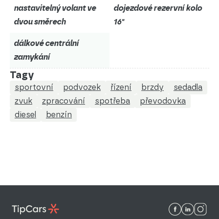
nastavitelný volant ve
dojezdové rezervní kolo
dvou směrech
16"
dálkové centrální
zamykání
Tagy
sportovní
podvozek
řízení
brzdy
sedadla
zvuk
zpracování
spotřeba
převodovka
diesel
benzín