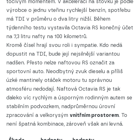
točivým momentem. V akceleraci na stovku je podle
výrobce o jednu vteřinu rychlejší benzín, spotřebu
má TDI v průměru o dva litry nižší. Během
týdenního testu vystavila Octavia RS konečný účet
na 7,3 litru nafty na 100 kilometrů.
Kromě čísel hrají svou roli i sympatie. Kdo nedá
dopustit na TDI, bude její nejsilnější variantou
nadšen. Přesto nelze naftovou RS označit za
sportovní auto. Neodbytný zvuk dieselu a příliš
úzké mantinely otáček motoru tu správnou
atmosféru nedodají. Naftová Octavia RS je tak
daleko víc rychlým a úsporným rodinným autem se
stabilním podvozkem, nadprůměrnou úrovní
zpracování a velkorysým
vnitřním prostorem
. To
není špatná kombinace, zároveň však ani levná.