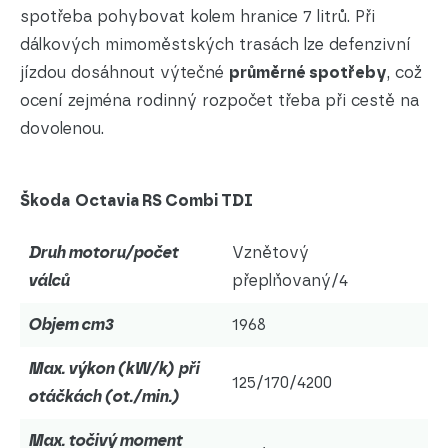
spotřeba pohybovat kolem hranice 7 litrů. Při
dálkových mimoměstských trasách lze defenzivní
jízdou dosáhnout výtečné
průměrné spotřeby
, což
ocení zejména rodinný rozpočet třeba při cestě na
dovolenou.
Škoda
Octavia RS Combi TDI
Druh motoru/počet
Vznětový
válců
přeplňovaný/4
Objem cm3
1968
Max. výkon (kW/k) při
125/170/4200
otáčkách (ot./min.)
Max. točivý moment