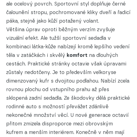
ale ocelový povrch. Sportovní styl doplňuje černé
čalounění stropu, pochromované kliky dveří a řadicí
páka, stejně jako kůží potažený volant.
Většina úprav oproti běžným verzím zvyšuje
vizuální efekt. Ale tužší sportovní sedadla v
kombinaci látka-kůže nabízejí kromě lepšího vedení
těla v zatáčkách i skvělý
komfort
na dlouhých
cestách. Praktické stránky octavie však úpravami
zůstaly nedotčeny. Je to především velkoryse
dimenzovaný kufr s dvojitou podlahou. Nabízí zcela
rovnou plochu od vstupního prahu až přes
sklopená zadní sedadla. Ze škodovky dělá praktické
rodinné auto s možností převážet zdánlivě
nekonečné množství věcí. U nové generace octavií
přitom zmizela disproporce mezi obrovským
kufrem a menším interiérem. Konečně v něm mají