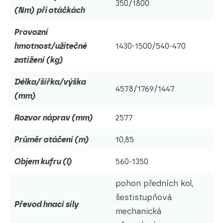
350/1800
(Nm) při otáčkách
Provozní
hmotnost/užitečné
1430-1500/540-470
zatížení (kg)
Délka/šířka/výška
4578/1769/1447
(mm)
Rozvor náprav (mm)
2577
Průměr otáčení (m)
10,85
Objem kufru (l)
560-1350
pohon předních kol,
šestistupňová
Převod hnací síly
mechanická