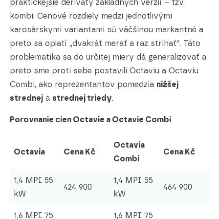
praktickejšie deriváty základných verzií – tzv.
kombi. Cenové rozdiely medzi jednotlivými
karosárskymi variantami sú väčšinou markantné a
preto sa oplatí „dvakrát merať a raz strihať“. Táto
problematika sa do určitej miery dá generalizovať a
preto sme proti sebe postavili Octaviu a Octaviu
Combi, ako reprezentantov pomedzia
nižšej
strednej
a
strednej triedy
.
Porovnanie cien Octavie a Octavie Combi
Octavia
Octavia
Cena Kč
Cena Kč
Combi
1,4 MPI 55
1,4 MPI 55
424 900
464 900
kW
kW
1,6 MPI 75
1,6 MPI 75