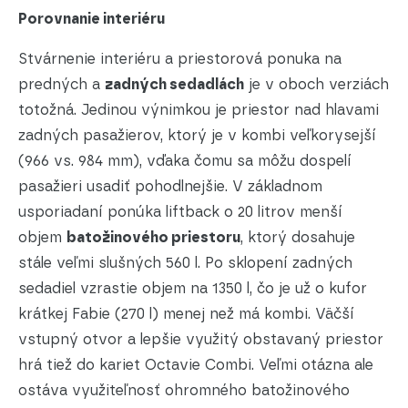
Porovnanie interiéru
Stvárnenie interiéru a priestorová ponuka na
predných a
zadných sedadlách
je v oboch verziách
totožná. Jedinou výnimkou je priestor nad hlavami
zadných pasažierov, ktorý je v kombi veľkorysejší
(966 vs. 984 mm), vďaka čomu sa môžu dospelí
pasažieri usadiť pohodlnejšie. V základnom
usporiadaní ponúka liftback o 20 litrov menší
objem
batožinového priestoru
, ktorý dosahuje
stále veľmi slušných 560 l. Po sklopení zadných
sedadiel vzrastie objem na 1350 l, čo je už o kufor
krátkej Fabie (270 l) menej než má kombi. Väčší
vstupný otvor a lepšie využitý obstavaný priestor
hrá tiež do kariet Octavie Combi. Veľmi otázna ale
ostáva využiteľnosť ohromného batožinového