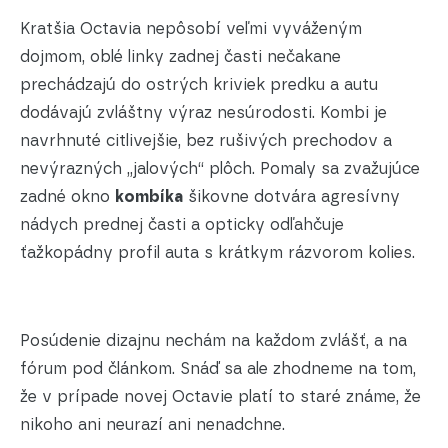
Kratšia Octavia nepôsobí veľmi vyváženým
dojmom, oblé linky zadnej časti nečakane
prechádzajú do ostrých kriviek predku a autu
dodávajú zvláštny výraz nesúrodosti. Kombi je
navrhnuté citlivejšie, bez rušivých prechodov a
nevýrazných „jalových“ plôch. Pomaly sa zvažujúce
zadné okno
kombíka
šikovne dotvára agresívny
nádych prednej časti a opticky odľahčuje
ťažkopádny profil auta s krátkym rázvorom kolies.
Posúdenie dizajnu nechám na každom zvlášť, a na
fórum pod článkom. Snáď sa ale zhodneme na tom,
že v prípade novej Octavie platí to staré známe, že
nikoho ani neurazí ani nenadchne.