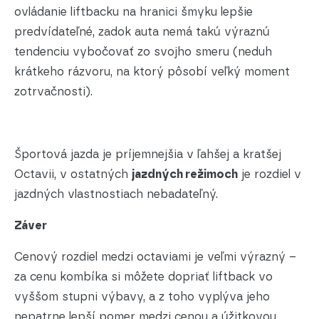
ovládanie liftbacku na hranici šmyku lepšie
predvídateľné, zadok auta nemá takú výraznú
tendenciu vybočovať zo svojho smeru (neduh
krátkeho rázvoru, na ktorý pôsobí veľký moment
zotrvačnosti).
Športová jazda je príjemnejšia v ľahšej a kratšej
Octavii, v ostatných
jazdných režimoch
je rozdiel v
jazdných vlastnostiach nebadateľný.
Záver
Cenový rozdiel medzi octaviami je veľmi výrazný –
za cenu kombíka si môžete dopriať liftback vo
vyššom stupni výbavy, a z toho vyplýva jeho
nepatrne lepší pomer medzi cenou a úžitkovou