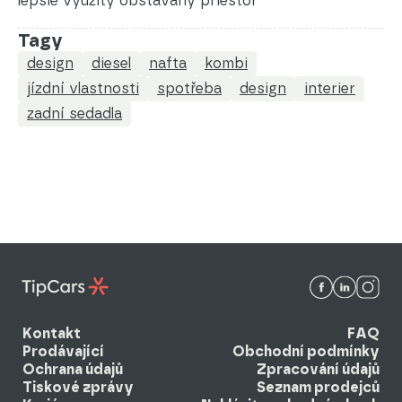
lepšie využitý obstavaný priestor
Tagy
design
diesel
nafta
kombi
jízdní vlastnosti
spotřeba
design
interier
zadní sedadla
Kontakt
FAQ
Prodávající
Obchodní podmínky
Ochrana údajů
Zpracování údajů
Tiskové zprávy
Seznam prodejců