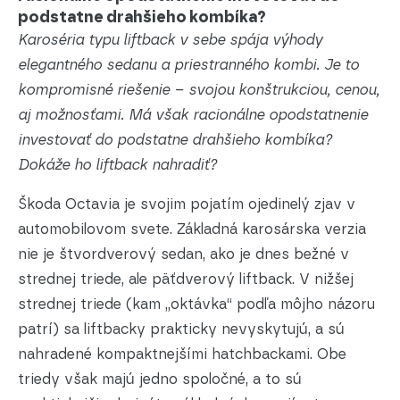
podstatne drahšieho kombíka?
Karoséria typu liftback v sebe spája výhody
elegantného sedanu a priestranného kombi. Je to
kompromisné riešenie – svojou konštrukciou, cenou,
aj možnosťami. Má však racionálne opodstatnenie
investovať do podstatne drahšieho kombíka?
Dokáže ho liftback nahradiť?
Škoda Octavia je svojim pojatím ojedinelý zjav v
automobilovom svete. Základná karosárska verzia
nie je štvordverový sedan, ako je dnes bežné v
strednej triede, ale päťdverový liftback. V nižšej
strednej triede (kam „oktávka“ podľa môjho názoru
patrí) sa liftbacky prakticky nevyskytujú, a sú
nahradené kompaktnejšími hatchbackami. Obe
triedy však majú jedno spoločné, a to sú