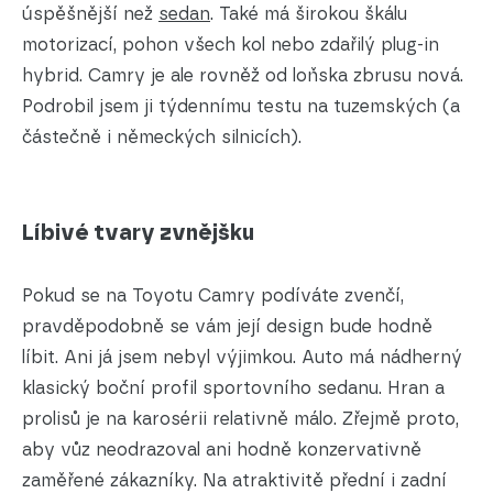
úspěšnější než
sedan
. Také má širokou škálu
motorizací, pohon všech kol nebo zdařilý plug-in
hybrid. Camry je ale rovněž od loňska zbrusu nová.
Podrobil jsem ji týdennímu testu na tuzemských (a
částečně i německých silnicích).
Líbivé tvary zvnějšku
Pokud se na Toyotu Camry podíváte zvenčí,
pravděpodobně se vám její design bude hodně
líbit. Ani já jsem nebyl výjimkou. Auto má nádherný
klasický boční profil sportovního sedanu. Hran a
prolisů je na karosérii relativně málo. Zřejmě proto,
aby vůz neodrazoval ani hodně konzervativně
zaměřené zákazníky. Na atraktivitě přední i zadní