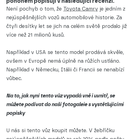
pohonem popisuji v následující recenzi.
Není pochyb o tom, že
Toyota Camry
je jedním z
nejúspěšnějších vozů automobilové historie. Za
čtyři desítky let se jich na celém světě prodalo již
více než 21 milionů kusů.
Například v USA se tento model prodává skvěle,
ovšem v Evropě nemá úplně na růžích ustláno.
Například v Německu, Itálii či Francii se nenabízí
vůbec.
Na to, jak nyní tento vůz vypadá vně i uvnitř, se
můžete podívat do naší fotogaleie s vystětlujícími
popisky
U nás si tento vůz koupit můžete. V žebříčku