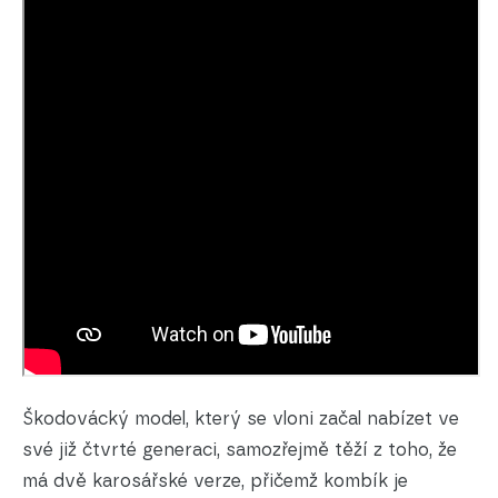
Škodovácký model, který se vloni začal nabízet ve
své již čtvrté generaci, samozřejmě těží z toho, že
má dvě karosářské verze, přičemž kombík je