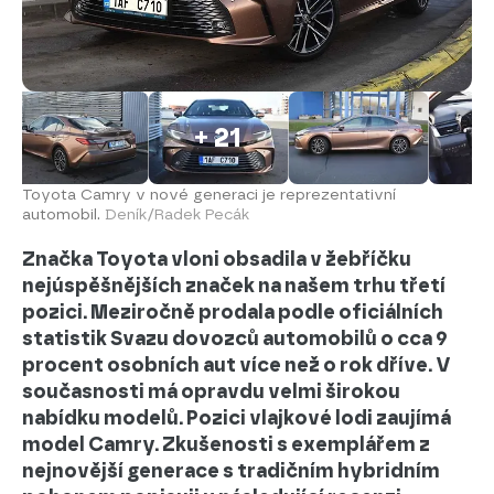
+ 21
Toyota Camry v nové generaci je reprezentativní
automobil.
Deník/Radek Pecák
Značka Toyota vloni obsadila v žebříčku
nejúspěšnějších značek na našem trhu třetí
pozici. Meziročně prodala podle oficiálních
statistik Svazu dovozců automobilů o cca 9
procent osobních aut více než o rok dříve. V
současnosti má opravdu velmi širokou
nabídku modelů. Pozici vlajkové lodi zaujímá
model Camry. Zkušenosti s exemplářem z
nejnovější generace s tradičním hybridním