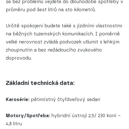
se bez problémů vejdete do dlouhodobé spotřeby v
průměru pod šest litrů na sto kilometrů.
Určitě spokojeni budete také s jízdními vlastnostmi
na běžných tuzemských komunikacích. I poměrně
velké nerovnost zvládá podvozek utlumit s lehkým
zhoupnutím a bez nežádoucího zvukového
doprovodu.
Základní technická data:
Karosérie:
pětimístný čtyřdveřový sedan
Motory/Spotřeba:
hybridní ústrojí 2,5/ 230 koní –
4,8 litru