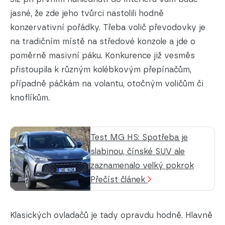
jasné, že zde jeho tvůrci nastolili hodně
konzervativní pořádky. Třeba volič převodovky je
na tradičním místě na středové konzole a jde o
poměrně masivní páku. Konkurence již vesměs
přistoupila k různým kolébkovým přepínačům,
případně páčkám na volantu, otočným voličům či
knoflíkům.
Test MG HS: Spotřeba je
slabinou, čínské SUV ale
zaznamenalo velký pokrok
Přečíst článek
Klasických ovladačů je tady opravdu hodně. Hlavně