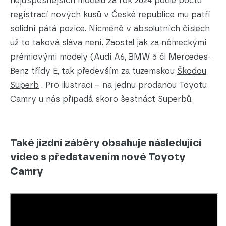
nejúspěšnějších modelů za rok 2024 podle počtu
registrací nových kusů v České republice mu patří
solidní pátá pozice. Nicméně v absolutních číslech
už to taková sláva není. Zaostal jak za německými
prémiovými modely (Audi A6, BMW 5 či Mercedes-
Benz třídy E, tak především za tuzemskou
Škodou
Superb
. Pro ilustraci – na jednu prodanou Toyotu
Camry u nás připadá skoro šestnáct Superbů.
Také jízdní záběry obsahuje následující
video s představením nové Toyoty
Camry