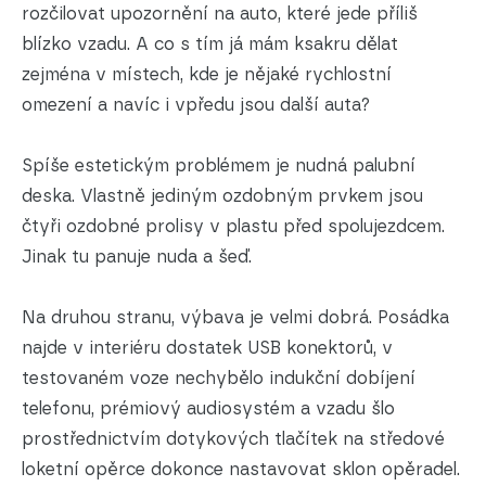
rozčilovat upozornění na auto, které jede příliš
blízko vzadu. A co s tím já mám ksakru dělat
zejména v místech, kde je nějaké rychlostní
omezení a navíc i vpředu jsou další auta?
Spíše estetickým problémem je nudná palubní
deska. Vlastně jediným ozdobným prvkem jsou
čtyři ozdobné prolisy v plastu před spolujezdcem.
Jinak tu panuje nuda a šeď.
Na druhou stranu, výbava je velmi dobrá. Posádka
najde v interiéru dostatek USB konektorů, v
testovaném voze nechybělo indukční dobíjení
telefonu, prémiový audiosystém a vzadu šlo
prostřednictvím dotykových tlačítek na středové
loketní opěrce dokonce nastavovat sklon opěradel.