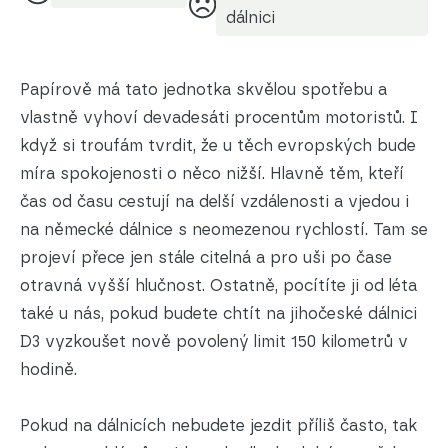
dálnici
Papírově má tato jednotka skvělou spotřebu a
vlastně vyhoví devadesáti procentům motoristů. I
když si troufám tvrdit, že u těch evropských bude
míra spokojenosti o něco nižší. Hlavně těm, kteří
čas od času cestují na delší vzdálenosti a vjedou i
na německé dálnice s neomezenou rychlostí. Tam se
projeví přece jen stále citelná a pro uši po čase
otravná vyšší hlučnost. Ostatně, pocítíte ji od léta
také u nás, pokud budete chtít na jihočeské dálnici
D3 vyzkoušet nově povolený limit 150 kilometrů v
hodině.
Pokud na dálnicích nebudete jezdit příliš často, tak