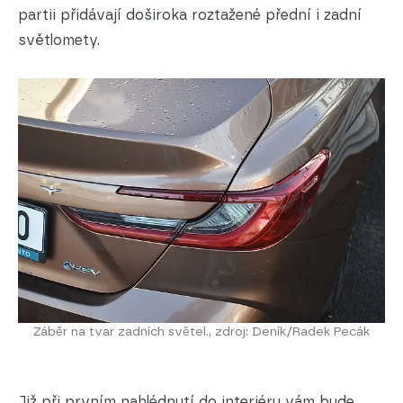
partii přidávají doširoka roztažené přední i zadní
světlomety.
Záběr na tvar zadních světel., zdroj: Deník/Radek Pecák
Již při prvním nahlédnutí do interiéru vám bude