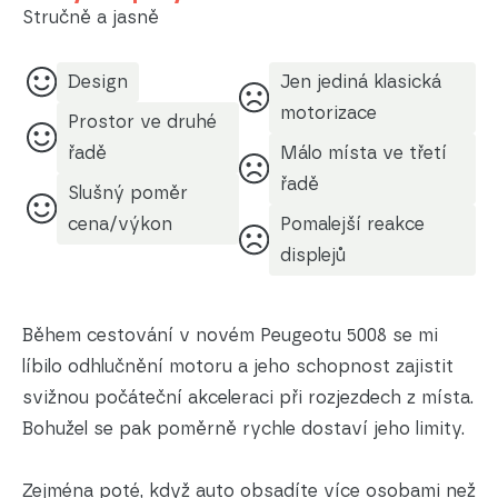
Stručně a jasně
Design
Jen jediná klasická
motorizace
Prostor ve druhé
řadě
Málo místa ve třetí
řadě
Slušný poměr
cena/výkon
Pomalejší reakce
displejů
Během cestování v novém Peugeotu 5008 se mi
líbilo odhlučnění motoru a jeho schopnost zajistit
svižnou počáteční akceleraci při rozjezdech z místa.
Bohužel se pak poměrně rychle dostaví jeho limity.
Zejména poté, když auto obsadíte více osobami než