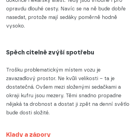
dokonce i lékařský atest. Tedy jsou vhodné i pro
opravdu dlouhé cesty. Navíc se na ně bude dobře
nasedat, protože mají sedáky poměrně hodně
vysoko.
Spěch citelně zvýší spotřebu
Trošku problematickým místem vozu je
zavazadlový prostor. Ne kvůli velikosti – ta je
dostatečná. Ovšem mezi složenými sedačkami a
okraji kufru jsou mezery. Těmi snadno propadne
nějaká ta drobnost a dostat ji zpět na denní světlo
bude dosti složité.
Klady a zápory