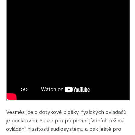
Vesměs jde o dotykové plošky, fyzických ovladačů
je poskrovnu. Pouze pro přepínání jízdních režimů,
ovládání hlasitosti audiosystému a pak ještě pro