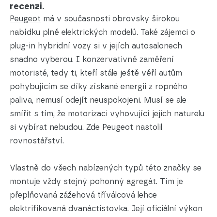
recenzi.
Peugeot
má v současnosti obrovsky širokou
nabídku plně elektrických modelů. Také zájemci o
plug-in hybridní vozy si v jejích autosalonech
snadno vyberou. I konzervativně zaměření
motoristé, tedy ti, kteří stále ještě věří autům
pohybujícím se díky získané energii z ropného
paliva, nemusí odejít neuspokojeni. Musí se ale
smířit s tím, že motorizaci vyhovující jejich naturelu
si vybírat nebudou. Zde Peugeot nastolil
rovnostářství.
Vlastně do všech nabízených typů této značky se
montuje vždy stejný pohonný agregát. Tím je
přeplňovaná zážehová tříválcová lehce
elektrifikovaná dvanáctistovka. Její oficiální výkon