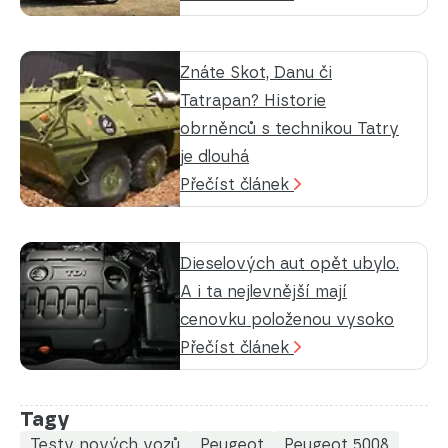
Znáte Skot, Danu či
Tatrapan? Historie
obrněnců s technikou Tatry
je dlouhá
Přečíst článek
Dieselových aut opět ubylo.
A i ta nejlevnější mají
cenovku položenou vysoko
Přečíst článek
Tagy
Testy nových vozů
Peugeot
Peugeot 5008