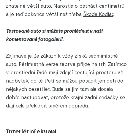
znatelně větší auto. Narostla o patnáct centimetrů
a je teď dokonce větší než třeba
Škoda Kodiaq
.
Testované auto si můžete prohlédnut v naší
komentované fotogalerii.
Zajímavé je, že zákazník vždy získá sedmimístné
auto. Pětimístná verze teprve přijde na trh. Zatímco
v prostřední řadě mají zdejší cestující prostoru až
nadbytek, do té třetí se můžou posadit jen děti do
nějakých deseti let. Bude se jim tam ale docela
dobře nastupovat, protože krajní zadní sedačky se
dají celé překlopit směrem dopředu.
Interiér překvapí