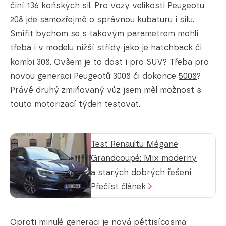
činí 136 koňských sil. Pro vozy velikosti Peugeotu
208 jde samozřejmě o správnou kubaturu i sílu.
Smířit bychom se s takovým parametrem mohli
třeba i v modelu nižší střídy jako je hatchback či
kombi 308. Ovšem je to dost i pro SUV? Třeba pro
novou generaci Peugeotů 3008 či dokonce
5008
?
Právě druhý zmiňovaný vůz jsem měl možnost s
touto motorizací týden testovat.
Test Renaultu Mégane
Grandcoupé: Mix moderny
a starých dobrých řešení
Přečíst článek
Oproti minulé generaci je nová pěttisícosma