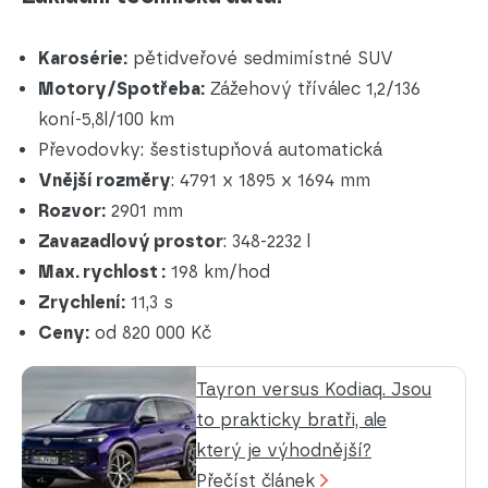
Karosérie:
pětidveřové sedmimístné SUV
Motory/Spotřeba:
Zážehový tříválec 1,2/136
koní-5,8l/100 km
Převodovky: šestistupňová automatická
Vnější rozměry
: 4791 x 1895 x 1694 mm
Rozvor:
2901 mm
Zavazadlový prostor
: 348-2232 l
Max. rychlost :
198 km/hod
Zrychlení:
11,3 s
Ceny:
od 820 000 Kč
Tayron versus Kodiaq. Jsou
to prakticky bratři, ale
který je výhodnější?
Přečíst článek