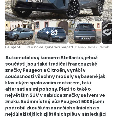
+ 23
Peugeot 5008 v nové generaci narostl.
Deník/Radek Pecák
Automobilový koncern Stellantis, jehož
součástí jsou také tradiční francouzské
značky Peugeot a Citroën, vyrábí v
současnosti všechny modely vybavené jak
klasickým spalovacím motorem, tak i
alternativními pohony. Platí to také o
největším SUV v nabídce značky se lvem ve
znaku. Sedmmístný vůz Peugeot 5008 jsem
podrobil zkouškám na našich silnicích a o
nejdůležitějších zjištěních píšu v následující