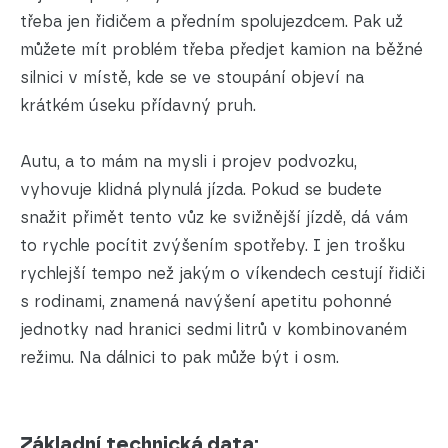
třeba jen řidičem a předním spolujezdcem. Pak už
můžete mít problém třeba předjet kamion na běžné
silnici v místě, kde se ve stoupání objeví na
krátkém úseku přídavný pruh.
Autu, a to mám na mysli i projev podvozku,
vyhovuje klidná plynulá jízda. Pokud se budete
snažit přimět tento vůz ke svižnější jízdě, dá vám
to rychle pocítit zvýšením spotřeby. I jen trošku
rychlejší tempo než jakým o víkendech cestují řidiči
s rodinami, znamená navýšení apetitu pohonné
jednotky nad hranici sedmi litrů v kombinovaném
režimu. Na dálnici to pak může být i osm.
Základní technická data: