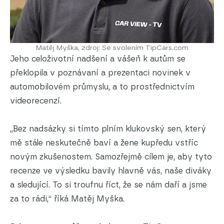
Matěj Myška, zdroj: Se svolením TipCars.com
Jeho celoživotní nadšení a vášeň k autům se
překlopila v poznávaní a prezentaci novinek v
automobilovém průmyslu, a to prostřednictvím
videorecenzí.
„Bez nadsázky si tímto plním klukovský sen, který
mě stále neskutečně baví a žene kupředu vstříc
novým zkušenostem. Samozřejmě cílem je, aby tyto
recenze ve výsledku bavily hlavně vás, naše diváky
a sledující. To si troufnu říct, že se nám daří a jsme
za to rádi,“ říká Matěj Myška.