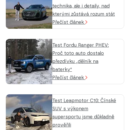
technika, ale i detaily, nad
kterými zůstává rozum stát
Přečíst článek
Test Fordu Ranger PHEV:
Proč toto auto dostalo
přezdívku „dělník na
baterky“
Přečíst článek
Test Leapmotor C10: Čínské
SUV s výkonem
supersportu jsme důkladně
prověřili