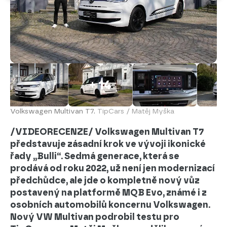
+ 14
Volkswagen Multivan T7.
TipCars / Matěj Myška
/VIDEORECENZE/ Volkswagen Multivan T7
představuje zásadní krok ve vývoji ikonické
řady „Bulli“. Sedmá generace, která se
prodává od roku 2022, už není jen modernizací
předchůdce, ale jde o kompletně nový vůz
postavený na platformě MQB Evo, známé i z
osobních automobilů koncernu Volkswagen.
Nový VW Multivan podrobil testu pro