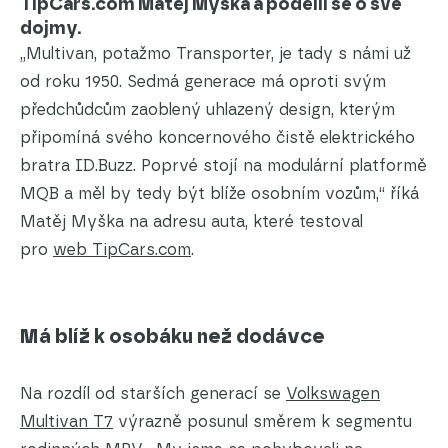
TipCars.com Matěj Myška a podělil se o své
dojmy.
„Multivan, potažmo Transporter, je tady s námi už
od roku 1950. Sedmá generace má oproti svým
předchůdcům zaoblený uhlazený design, kterým
připomíná svého koncernového čistě elektrického
bratra ID.Buzz. Poprvé stojí na modulární platformě
MQB a měl by tedy být blíže osobním vozům,“ říká
Matěj Myška na adresu auta, které testoval
pro
web TipCars.com
.
Má blíž k osobáku než dodávce
Na rozdíl od starších generací se
Volkswagen
Multivan T7
výrazně posunul směrem k segmentu