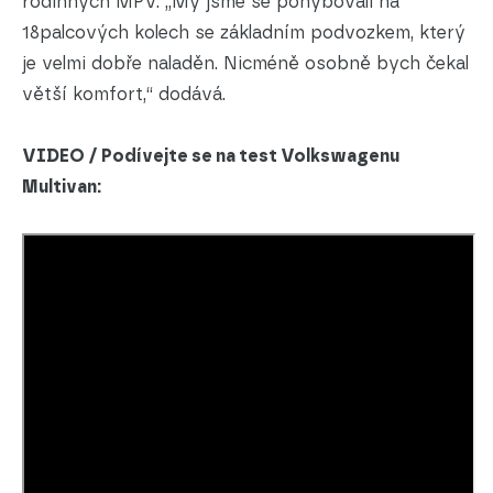
rodinných MPV. „My jsme se pohybovali na
18palcových kolech se základním podvozkem, který
je velmi dobře naladěn. Nicméně osobně bych čekal
větší komfort,“ dodává.
VIDEO / Podívejte se na test Volkswagenu
Multivan: