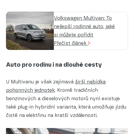
Volkswagen Multivan: To
nejlepší rodinné auto, jaké
si můžete pořídit
Přečíst článek
Auto pro rodinu i na dlouhé cesty
U Multivanu je však zajímavá
širší nabídka
pohonných jednotek
. Kromě tradičních
benzinových a dieselových motorů nyní existuje
také plug-in hybridní varianta, která umožňuje jízdu
čistě na elektřinu na kratší vzdálenosti.