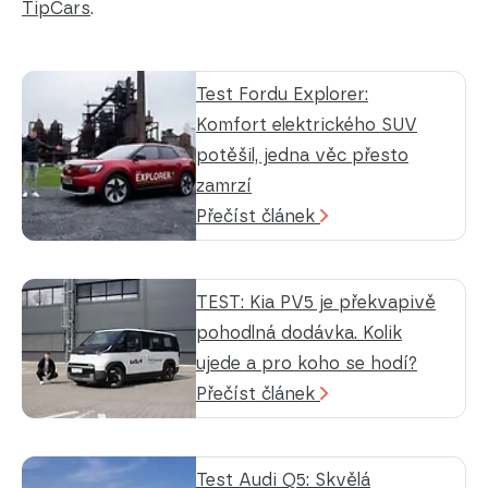
TipCars
.
Test Fordu Explorer:
Komfort elektrického SUV
potěšil, jedna věc přesto
zamrzí
Přečíst článek
TEST: Kia PV5 je překvapivě
pohodlná dodávka. Kolik
ujede a pro koho se hodí?
Přečíst článek
Test Audi Q5: Skvělá