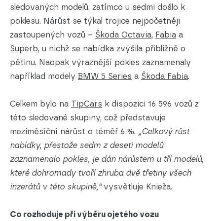
sledovaných modelů, zatímco u sedmi došlo k
poklesu. Nárůst se týkal trojice nejpočetněji
zastoupených vozů –
Škoda Octavia
,
Fabia
a
Superb
, u nichž se nabídka zvýšila přibližně o
pětinu. Naopak výraznější pokles zaznamenaly
například modely
BMW 5 Series
a
Škoda Fabia
.
Celkem bylo na
TipCars
k dispozici 16 596 vozů z
této sledované skupiny, což představuje
meziměsíční nárůst o téměř 6 %.
„Celkový růst
nabídky, přestože sedm z deseti modelů
zaznamenalo pokles, je dán nárůstem u tří modelů,
které dohromady tvoří zhruba dvě třetiny všech
inzerátů v této skupině,“
vysvětluje Knieža.
Co rozhoduje při výběru ojetého vozu