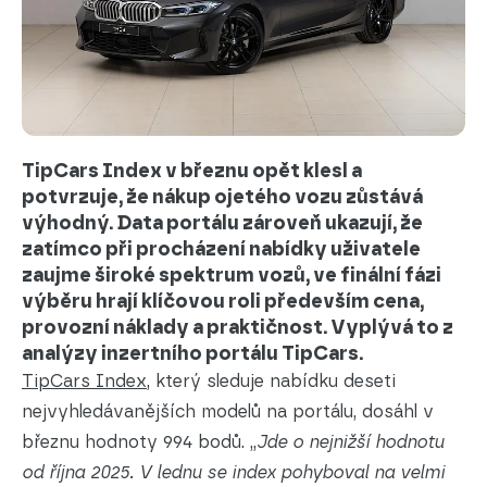
TipCars Index v březnu opět klesl a
potvrzuje, že nákup ojetého vozu zůstává
výhodný. Data portálu zároveň ukazují, že
zatímco při procházení nabídky uživatele
zaujme široké spektrum vozů, ve finální fázi
výběru hrají klíčovou roli především cena,
provozní náklady a praktičnost. Vyplývá to z
analýzy inzertního portálu TipCars.
TipCars Index
, který sleduje nabídku deseti
nejvyhledávanějších modelů na portálu, dosáhl v
březnu hodnoty 994 bodů. „
Jde o nejnižší hodnotu
od října 2025. V lednu se index pohyboval na velmi