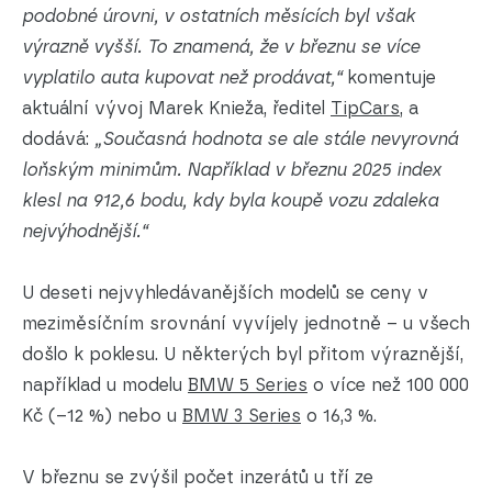
podobné úrovni, v ostatních měsících byl však
výrazně vyšší. To znamená, že v březnu se více
vyplatilo auta kupovat než prodávat,“
komentuje
aktuální vývoj Marek Knieža, ředitel
TipCars
, a
dodává:
„Současná hodnota se ale stále nevyrovná
loňským minimům. Například v březnu 2025 index
klesl na 912,6 bodu, kdy byla koupě vozu zdaleka
nejvýhodnější.“
U deseti nejvyhledávanějších modelů se ceny v
meziměsíčním srovnání vyvíjely jednotně – u všech
došlo k poklesu. U některých byl přitom výraznější,
například u modelu
BMW 5 Series
o více než 100 000
Kč (–12 %) nebo u
BMW 3 Series
o 16,3 %.
V březnu se zvýšil počet inzerátů u tří ze