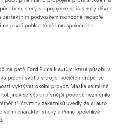
en pocit příjemného propojení pilota s vozem a
 způsobem, který si spojujeme spíš s auty dávno
 a perfektním podvozkem rozhodně nezapře
 na první pohled téměř nic společného.
očima patří Ford Puma k autům, která působí v
ová přední světla s trojicí kočičích drápů, ve
ostí vykrývat okolní provoz. Maska se mírně
 kol, jinak se však na vnější podobě nezměnilo
éměř tři čtvrtiny zákazníků uvedly, že si auto
víc velmi charakteristický a Pumu spolehlivě
i.