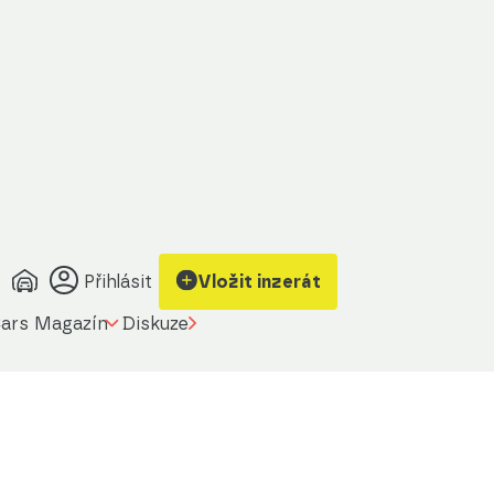
Přihlásit
Vložit inzerát
ars Magazín
Diskuze