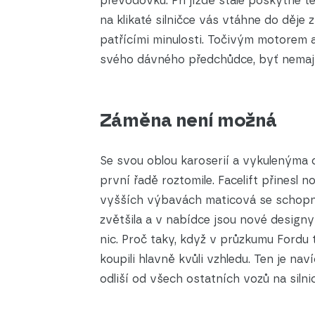
převodovku. Při jízdě stále poskytne t
na klikaté silničce vás vtáhne do děje
patřícími minulosti. Točivým motorem
svého dávného předchůdce, byť nemají
Záměna není možná
Se svou oblou karoserií a vykulenýma 
první řadě roztomile. Facelift přinesl n
vyšších výbavách maticová se schopn
zvětšila a v nabídce jsou nové designy
nic. Proč taky, když v průzkumu Fordu t
koupili hlavně kvůli vzhledu. Ten je na
odliší od všech ostatních vozů na silnic