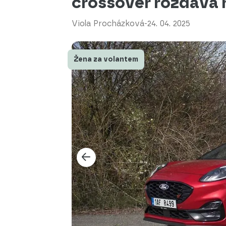
crossover rozdává r
Viola Procházková
-
24. 04. 2025
Žena za volantem