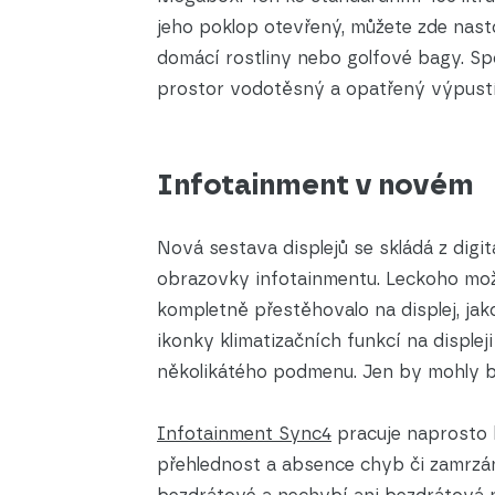
jeho poklop otevřený, můžete zde nast
domácí rostliny nebo golfové bagy. Spo
prostor vodotěsný a opatřený výpustí
Infotainment v novém
Nová sestava displejů se skládá z digit
obrazovky infotainmentu. Leckoho možn
kompletně přestěhovalo na displej, jako
ikonky klimatizačních funkcí na displeji
několikátého podmenu. Jen by mohly b
Infotainment Sync4
pracuje naprosto b
přehlednost a absence chyb či zamrzání