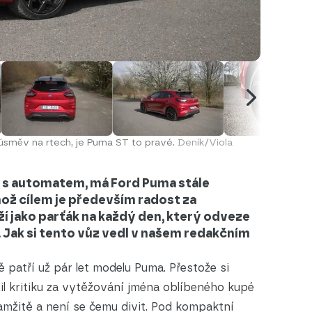
 úsměv na rtech, je Puma ST to pravé.
Deník/Viola
ž s automatem, má Ford Puma stále
ož cílem je především radost za
í jako parťák na každý den, který odveze
u. Jak si tento vůz vedl v našem redakčním
 patří už pár let modelu Puma. Přestože si
il kritiku za vytěžování jména oblíbeného kupé
okamžitě a není se čemu divit. Pod kompaktní