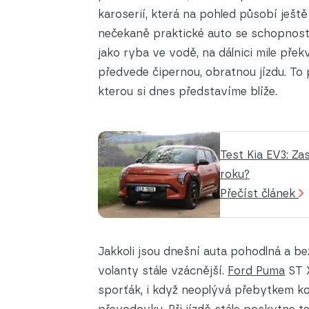
karoserií, která na pohled působí ještě
nečekaně praktické auto se schopností
jako ryba ve vodě, na dálnici mile přek
předvede čipernou, obratnou jízdu. To p
kterou si dnes představíme blíže.
Test Kia EV3: Za
roku?
Přečíst článek
Jakkoli jsou dnešní auta pohodlná a bez
volanty stále vzácnější.
Ford Puma
ST X
sporťák, i když neoplývá přebytkem kon