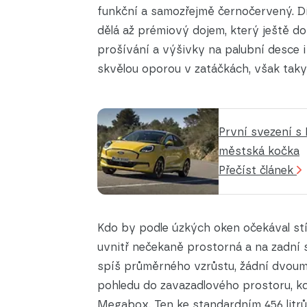
funkční a samozřejmě černočervený. D
dělá až prémiový dojem, který ještě do
prošívání a výšivky na palubní desce i
skvělou oporou v zatáčkách, však taky 
První svezení 
městská kočka
Přečíst článek
Kdo by podle úzkých oken očekával st
uvnitř nečekaně prostorná a na zadní s
spíš průměrného vzrůstu, žádní dvoume
pohledu do zavazadlového prostoru, k
Megabox. Ten ke standardním 456 litrům 