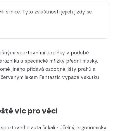
li silnice. Tyto zvláštnosti jejich jízdy se
fešnými sportovními doplňky v podobě
nárazníku a specifické mřížky přední masky.
omě jiného přidává ozdobné lišty prahů a
s červeným lakem Fantastic vypadá vskutku
ještě víc pro věci
u sportovního auta čekali - účelný, ergonomicky