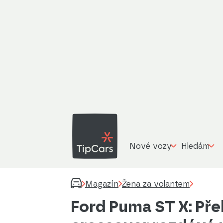
Nové vozy
Hledám
Magazín
Žena za volantem
Ford Puma ST X: Pře