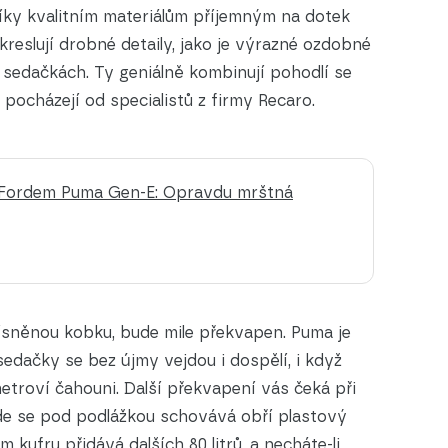
íky kvalitním materiálům příjemným na dotek
kreslují drobné detaily, jako je výrazné ozdobné
 sedačkách. Ty geniálně kombinují pohodlí se
pocházejí od specialistů z firmy Recaro.
s Fordem Puma Gen-E: Opravdu mrštná
ísněnou kobku, bude mile překvapen. Puma je
edačky se bez újmy vejdou i dospělí, i když
troví čahouni. Další překvapení vás čeká při
de se pod podlážkou schovává obří plastový
kufru přidává dalších 80 litrů, a necháte-li