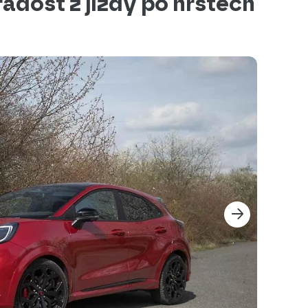
adost z jízdy po hrstech