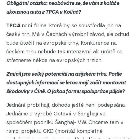
Obligátní otázka: neobáváte se, že vám z koláče
ukousnou auta z TPCA v Kolíně?
TPCA
není firma, která by se soustředila jen na
český trh. Má v Čechách výrobní závod, ale odtud
bude útočit na evropské trhy. Konkurence na
českém trhu nebude tak intenzivní, ale určitě se
střetneme někde na evropských trzích.
Zmínil jste velký potenciál na asijském trhu. Podle
dostupných informací se letos mají začít montovat
škodovky v Číně. O jakou formu spolupráce půjde?
Jednání probíhají, dohoda ještě není podepsána.
Jednáme o výrobě Octavií v Šanghaji ve
společném podniku Šanghaj- VW. Chceme tam v
rámci projektu CKD (montáž kompletně