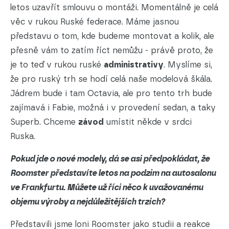
letos uzavřít smlouvu o montáži. Momentálně je celá
věc v rukou Ruské federace. Máme jasnou
představu o tom, kde budeme montovat a kolik, ale
přesně vám to zatím říct nemůžu - právě proto, že
je to teď v rukou ruské
administrativy
. Myslíme si,
že pro ruský trh se hodí celá naše modelová škála.
Jádrem bude i tam Octavia, ale pro tento trh bude
zajímavá i Fabie, možná i v provedení sedan, a taky
Superb. Chceme
závod
umístit někde v srdci
Ruska.
Pokud jde o nové modely, dá se asi předpokládat, že
Roomster představíte letos na podzim na autosalonu
ve Frankfurtu. Můžete už říci něco k uvažovanému
objemu výroby a nejdůležitějších trzích?
Představili jsme loni Roomster jako studii a reakce