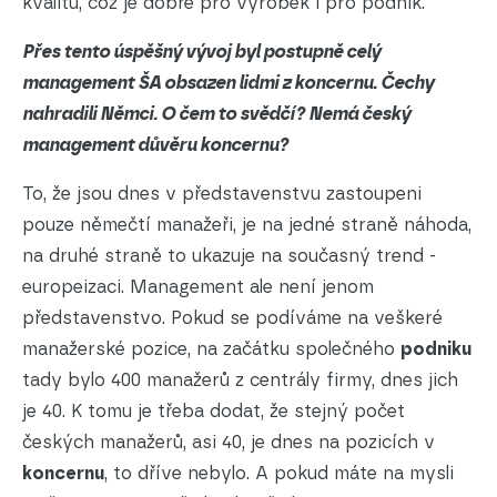
kvalitu, což je dobře pro výrobek i pro podnik.
Přes tento úspěšný vývoj byl postupně celý
management ŠA obsazen lidmi z koncernu. Čechy
nahradili Němci. O čem to svědčí? Nemá český
management důvěru koncernu?
To, že jsou dnes v představenstvu zastoupeni
pouze němečtí manažeři, je na jedné straně náhoda,
na druhé straně to ukazuje na současný trend -
europeizaci. Management ale není jenom
představenstvo. Pokud se podíváme na veškeré
manažerské pozice, na začátku společného
podniku
tady bylo 400 manažerů z centrály firmy, dnes jich
je 40. K tomu je třeba dodat, že stejný počet
českých manažerů, asi 40, je dnes na pozicích v
koncernu
, to dříve nebylo. A pokud máte na mysli