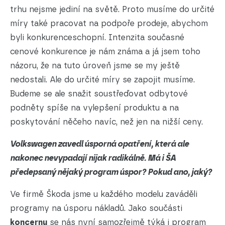
trhu nejsme jediní na světě. Proto musíme do určité
míry také pracovat na podpoře prodeje, abychom
byli konkurenceschopní. Intenzita současné
cenové konkurence je nám známa a já jsem toho
názoru, že na tuto úroveň jsme se my ještě
nedostali. Ale do určité míry se zapojit musíme.
Budeme se ale snažit soustřeďovat odbytové
podněty spíše na vylepšení produktu a na
poskytování něčeho navíc, než jen na nižší ceny.
Volkswagen
zavedl úsporná opatření, která ale
nakonec nevypadají nijak radikálně. Má i ŠA
předepsaný nějaký program úspor? Pokud ano, jaký?
Ve firmě Škoda jsme u každého modelu zaváděli
programy na úsporu nákladů. Jako součásti
koncernu
se nás nyní samozřejmě týká i program