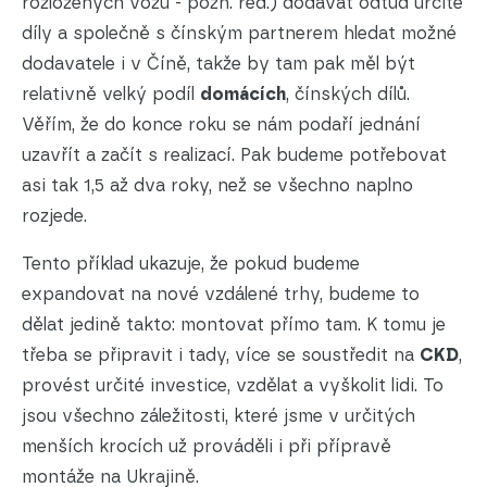
rozložených vozů - pozn. red.) dodávat odtud určité
díly a společně s čínským partnerem hledat možné
dodavatele i v Číně, takže by tam pak měl být
relativně velký podíl
domácích
, čínských dílů.
Věřím, že do konce roku se nám podaří jednání
uzavřít a začít s realizací. Pak budeme potřebovat
asi tak 1,5 až dva roky, než se všechno naplno
rozjede.
Tento příklad ukazuje, že pokud budeme
expandovat na nové vzdálené trhy, budeme to
dělat jedině takto: montovat přímo tam. K tomu je
třeba se připravit i tady, více se soustředit na
CKD
,
provést určité investice, vzdělat a vyškolit lidi. To
jsou všechno záležitosti, které jsme v určitých
menších krocích už prováděli i při přípravě
montáže na Ukrajině.