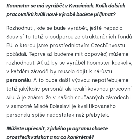
Roomster se má vyrábět v Kvasinách. Kolik dalších
pracovníků kvůli nové výrobě budete přijímat?
Rozhodnutí, kde se bude vyrábět, ještě nepadlo.
Souvisí to totiž s podporou ze strukturálních fondů
EU, o kterou jsme prostřednictvím CzechInvestu
požádali. Teprve až budeme mít odpověď, můžeme
rozhodnout. Ať už by se vyráběl Roomster kdekoliv,
v každém závodě by muselo dojít k nárůstu
personálu
. A to bude další výzvou: nepotřebujeme
totiž jakýkoliv personál, ale kvalifikovanou pracovní
sílu. A je známo, že v našich současných závodech i
v samotné Mladé Boleslavi je kvalifikovaného
personálu spíše nedostatek než přebytek.
Můžete upřesnit, z jakého programu chcete
prostředky získat a na co konkrétně?