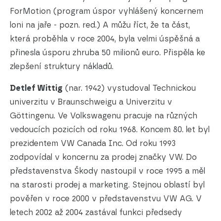
ForMotion (program úspor vyhlášený koncernem
loni na jaře - pozn. red.) A můžu říct, že ta část,
která proběhla v roce 2004, byla velmi úspěšná a
přinesla úsporu zhruba 50 milionů euro. Přispěla ke
zlepšení struktury nákladů.
Detlef Wittig
(nar. 1942) vystudoval Technickou
univerzitu v Braunschweigu a Univerzitu v
Göttingenu. Ve Volkswagenu pracuje na různých
vedoucích pozicích od roku 1968. Koncem 80. let byl
prezidentem VW Canada Inc. Od roku 1993
zodpovídal v koncernu za prodej značky VW. Do
představenstva Škody nastoupil v roce 1995 a měl
na starosti prodej a marketing. Stejnou oblastí byl
pověřen v roce 2000 v představenstvu VW AG. V
letech 2002 až 2004 zastával funkci předsedy