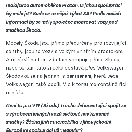
malajskou automobilkou Proton. O jakou spolupráci
by mělo jít? Bude se to nějak týkat ŠA? Podle našich
informací by se měly společně montovat vozy pod
značkou Škoda.
Modely Škoda jsou přímo předurčeny pro rozvíjející
se trhy, jsou to vozy s velkým vnitřním prostorem.
A nezáleží na tom, zda tam vstupuje přímo Škoda,
nebo se tam tato značka dostává přes Volkswagen.
Škodovka se na jednání s
partnerem
, která vede
Volkswagen, také podílí. Víc k tomu momentálně říci
nemůžu.
Není to pro VW (Škodu) trochu dehonestující spojit se
s výrobcem levných vozů světově nevýznamné
značky? Žádná jiná automobilka v jihovýchodní
Evropě ke spolupráci už "nezbyla"?