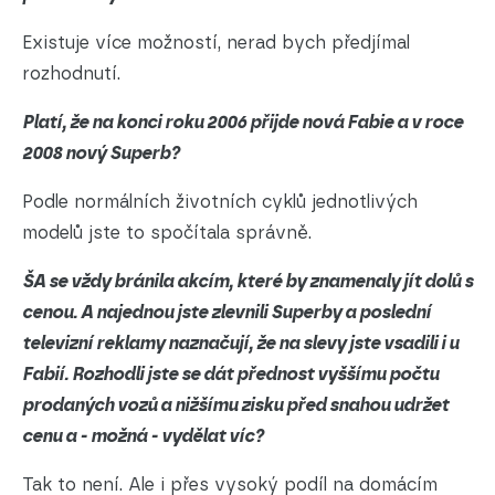
Existuje více možností, nerad bych předjímal
rozhodnutí.
Platí, že na konci roku 2006 přijde nová Fabie a v roce
2008 nový Superb?
Podle normálních životních cyklů jednotlivých
modelů jste to spočítala správně.
ŠA se vždy bránila akcím, které by znamenaly jít dolů s
cenou. A najednou jste zlevnili Superby a poslední
televizní reklamy naznačují, že na slevy jste vsadili i u
Fabií. Rozhodli jste se dát přednost vyššímu počtu
prodaných vozů a nižšímu zisku před snahou udržet
cenu a - možná - vydělat víc?
Tak to není. Ale i přes vysoký podíl na domácím