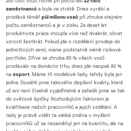
200 tisíc vozů ročně při počtu asi
22 tisíc
zaměstnanců
a byla ve ztrátě. Dnes vyrábí a
prodává téměř
půl milionu vozů
při zhruba stejném
počtu zaměstnanců a je v zisku. Za deset let
produktivita práce stoupla více než dvakrát, obrat
vzrostl šestkrát. Pokud jde o rozdělení prodeje do
jednotlivých zemí, máme podstatně méně rizikové
portfolio. Dříve se zhruba 80 % všech vozů
prodávalo na domácím trhu, dnes jde naopak 80 %
na
export
. Máme tři modelové řady, tehdy byla jen
jedna. Dosáhli jsme takového zlepšení kvality, které
už ani není číselně vyjádřitelné a zařadili jsme se tak
do světové špičky. Rozhodujícím faktorem je
kvalifikace našich pracovníků a jejich vzdělání. A
tady je právě vidět ta veliká změna v myšlení
pracovníků: už se nezaměřují jen na kvantitu, ale na