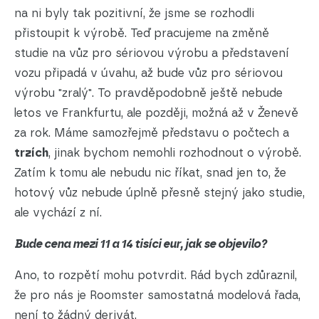
na ni byly tak pozitivní, že jsme se rozhodli
přistoupit k výrobě. Teď pracujeme na změně
studie na vůz pro sériovou výrobu a představení
vozu připadá v úvahu, až bude vůz pro sériovou
výrobu "zralý". To pravděpodobně ještě nebude
letos ve Frankfurtu, ale později, možná až v Ženevě
za rok. Máme samozřejmě představu o počtech a
trzích
, jinak bychom nemohli rozhodnout o výrobě.
Zatím k tomu ale nebudu nic říkat, snad jen to, že
hotový vůz nebude úplně přesně stejný jako studie,
ale vychází z ní.
Bude cena mezi 11 a 14 tisíci eur, jak se objevilo?
Ano, to rozpětí mohu potvrdit. Rád bych zdůraznil,
že pro nás je Roomster samostatná modelová řada,
není to žádný derivát.