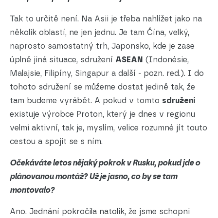
Tak to určitě není. Na Asii je třeba nahlížet jako na
několik oblastí, ne jen jednu. Je tam Čína, velký,
naprosto samostatný trh, Japonsko, kde je zase
úplně jiná situace, sdružení
ASEAN
(Indonésie,
Malajsie, Filipíny, Singapur a další - pozn. red.). I do
tohoto sdružení se můžeme dostat jedině tak, že
tam budeme vyrábět. A pokud v tomto
sdružení
existuje výrobce Proton, který je dnes v regionu
velmi aktivní, tak je, myslím, velice rozumné jít touto
cestou a spojit se s ním.
Očekáváte letos nějaký pokrok v Rusku, pokud jde o
plánovanou montáž? Už je jasno, co by se tam
montovalo?
Ano. Jednání pokročila natolik, že jsme schopni