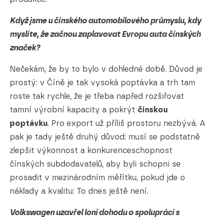
Když jsme u čínského automobilového průmyslu, kdy
myslíte, že začnou zaplavovat Evropu auta čínských
značek?
Nečekám, že by to bylo v dohledné době. Důvod je
prostý: v Číně je tak vysoká poptávka a trh tam
roste tak rychle, že je třeba napřed rozšiřovat
tamní výrobní kapacity a pokrýt
čínskou
poptávku
. Pro export už příliš prostoru nezbývá. A
pak je tady ještě druhý důvod: musí se podstatně
zlepšit výkonnost a konkurenceschopnost
čínských subdodavatelů, aby byli schopni se
prosadit v mezinárodním měřítku, pokud jde o
náklady a kvalitu: To dnes ještě není.
Volkswagen
uzavřel loni dohodu o spolupráci s