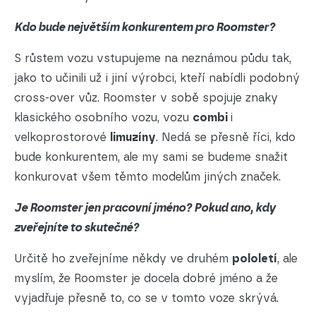
Kdo bude největším konkurentem pro Roomster?
S růstem vozu vstupujeme na neznámou půdu tak,
jako to učinili už i jiní výrobci, kteří nabídli podobný
cross-over vůz. Roomster v sobě spojuje znaky
klasického osobního vozu, vozu
combi
i
velkoprostorové
limuzíny
. Nedá se přesně říci, kdo
bude konkurentem, ale my sami se budeme snažit
konkurovat všem těmto modelům jiných značek.
Je Roomster jen pracovní jméno? Pokud ano, kdy
zveřejníte to skutečné?
Určitě ho zveřejníme někdy ve druhém
pololetí
, ale
myslím, že Roomster je docela dobré jméno a že
vyjadřuje přesně to, co se v tomto voze skrývá.