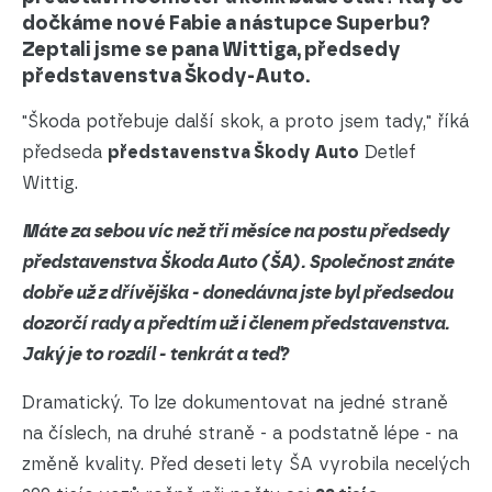
dočkáme nové Fabie a nástupce Superbu?
Zeptali jsme se pana Wittiga, předsedy
představenstva Škody-Auto.
"Škoda potřebuje další skok, a proto jsem tady," říká
předseda
představenstva
Škody Auto
Detlef
Wittig.
Máte za sebou víc než tři měsíce na postu předsedy
představenstva Škoda Auto (ŠA). Společnost znáte
dobře už z dřívějška - donedávna jste byl předsedou
dozorčí rady a předtím už i členem představenstva.
Jaký je to rozdíl - tenkrát a teď?
Dramatický. To lze dokumentovat na jedné straně
na číslech, na druhé straně - a podstatně lépe - na
změně kvality. Před deseti lety ŠA vyrobila necelých