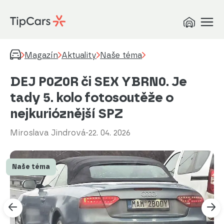
Magazín
Aktuality
Naše téma
DEJ P0Z0R či SEX YBRN0. Je
tady 5. kolo fotosoutěže o
nejkurióznější SPZ
Miroslava Jindrová
-
22. 04. 2026
Naše téma