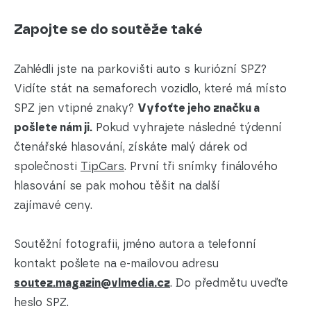
Zapojte se do soutěže také
Zahlédli jste na parkovišti auto s kuriózní SPZ?
Vidíte stát na semaforech vozidlo, které má místo
SPZ jen vtipné znaky?
Vyfoťte jeho značku a
pošlete nám ji.
Pokud vyhrajete následné týdenní
čtenářské hlasování, získáte malý dárek od
společnosti
TipCars
. První tři snímky finálového
hlasování se pak mohou těšit na další
zajímavé ceny.
Soutěžní fotografii, jméno autora a telefonní
kontakt pošlete na e-mailovou adresu
soutez.magazin@vlmedia.cz
. Do předmětu uveďte
heslo SPZ.