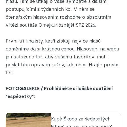
hlasů. Tam se utkají o vaše sympatie s dalšími
postupujícími z týdenních kol. V něm se
čtenářským hlasováním rozhodne o absolutním
vítězi soutěže O nejkurióznější SPZ 2026.
První tři finalisty, ketří získají nejvíce hlasů,
odměníme další krásnou cenou. Hlasování na webu
je nastaveno tak, aby vašemu favoritovi mohl
poslat hlas opravdu každý, kdo chce. Hrajte prosím
fér.
FOTOGALERIE / Prohlédněte si loňské soutěžní
"espézetky":
Kupé Škoda ze šedesátých
let mělo v názvu písmeno X.