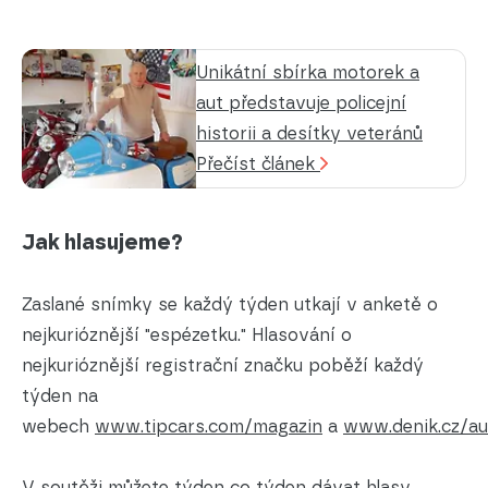
Unikátní sbírka motorek a
aut představuje policejní
historii a desítky veteránů
Přečíst článek
Jak hlasujeme?
Zaslané snímky se každý týden utkají v anketě o
nejkurióznější "espézetku." Hlasování o
nejkurióznější registrační značku poběží každý
týden na
webech
www.tipcars.com/magazin
a
www.denik.cz/au
V soutěži můžete týden co týden dávat hlasy