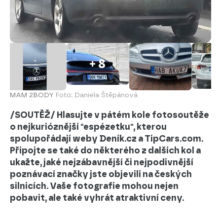
+ 8
MAM 2BODY
Foto: Daniela Štěpánová
/SOUTĚŽ/ Hlasujte v pátém kole fotosoutěže
o nejkurióznější "espézetku", kterou
spolupořádají weby Deník.cz a TipCars.com.
Připojte se také do některého z dalších kol a
ukažte, jaké nejzábavnější či nejpodivnější
poznávací značky jste objevili na českých
silnicích. Vaše fotografie mohou nejen
pobavit, ale také vyhrát atraktivní ceny.