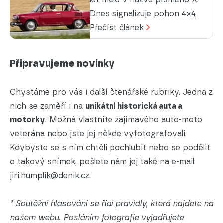
Dnes signalizuje pohon 4x4
Přečíst článek
Připravujeme novinky
Chystáme pro vás i další čtenářské rubriky. Jedna z
nich se zaměří i na
unikátní historická auta a
motorky
. Možná vlastníte zajímavého auto-moto
veterána nebo jste jej někde vyfotografovali.
Kdybyste se s ním chtěli pochlubit nebo se podělit
o takový snímek, pošlete nám jej také na e-mail:
jiri.humplik@denik.cz
.
*
Soutěžní hlasování se řídí pravidly
, která najdete na
našem webu. Posláním fotografie vyjadřujete