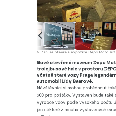
V Plzni se otevřela expozice Depo Moto Ar
Nově otevřené muzeum Depo Moto A
trolejbusové hale v prostoru DEPO2
včetně staré vozy Praga legendárn
automobil Lídy Baarové.
Návštěvníci si mohou prohédnout také 
500 pro pošťáky. Vystaven bude také s
výrobce vdov podle vysokého počtu úm
jen některé z mnoha vystavených ex