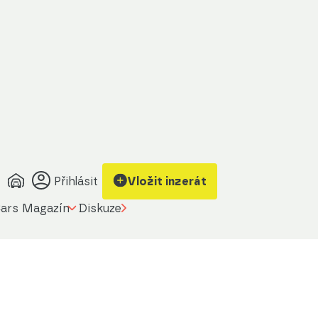
Přihlásit
Vložit inzerát
ars Magazín
Diskuze