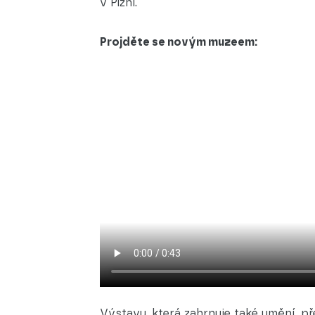
v Plzni.
Projděte se novým muzeem:
Výstavu, která zahrnuje také umění, př