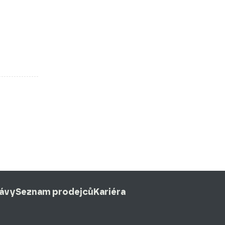
rávy
Seznam prodejců
Kariéra