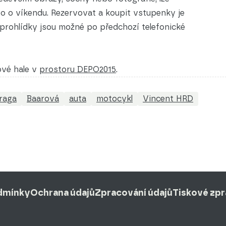
bo o víkendu. Rezervovat a koupit vstupenky je
rohlídky jsou možné po předchozí telefonické
ové hale v
prostoru DEPO2015
.
raga
Baarová
auta
motocykl
Vincent HRD
dmínky
Ochrana údajů
Zpracování údajů
Tiskové zp