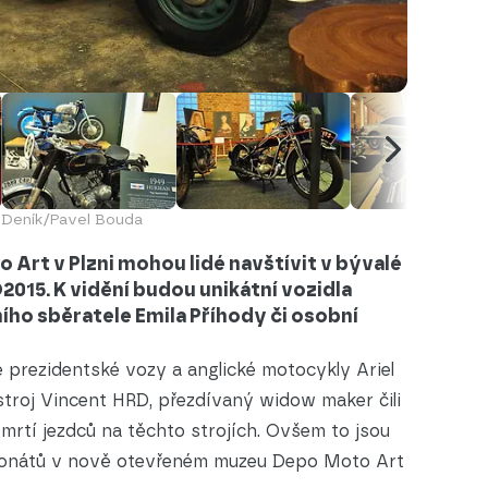
t
Deník/Pavel Bouda
rt v Plzni mohou lidé navštívit v bývalé
015. K vidění budou unikátní vozidla
ího sběratele Emila Příhody či osobní
prezidentské vozy a anglické motocykly Ariel
troj Vincent HRD, přezdívaný widow maker čili
rtí jezdců na těchto strojích. Ovšem to jsou
ponátů v nově otevřeném muzeu Depo Moto Art