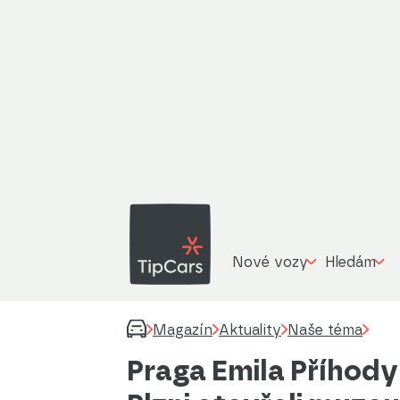
Nové vozy
Hledám
Magazín
Aktuality
Naše téma
Praga Emila Příhody