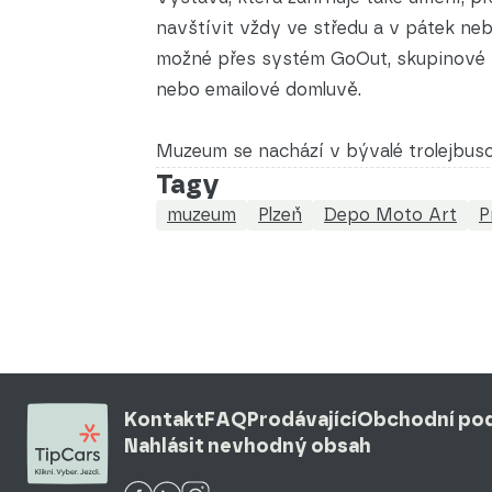
navštívit vždy ve středu a v pátek ne
možné přes systém GoOut, skupinové p
nebo emailové domluvě.
Muzeum se nachází v bývalé trolejbus
Tagy
muzeum
Plzeň
Depo Moto Art
P
Kontakt
FAQ
Prodávající
Obchodní po
Nahlásit nevhodný obsah