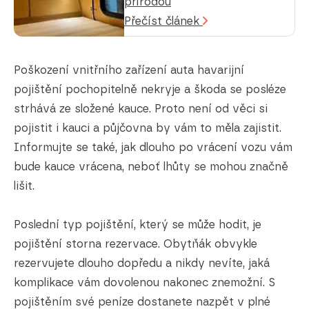
přírodou
Přečíst článek
Poškození vnitřního zařízení auta havarijní
pojištění pochopitelně nekryje a škoda se posléze
strhává ze složené kauce. Proto není od věci si
pojistit i kauci a půjčovna by vám to měla zajistit.
Informujte se také, jak dlouho po vrácení vozu vám
bude kauce vrácena, neboť lhůty se mohou značně
lišit.
Poslední typ pojištění, který se může hodit, je
pojištění storna rezervace. Obytňák obvykle
rezervujete dlouho dopředu a nikdy nevíte, jaká
komplikace vám dovolenou nakonec znemožní. S
pojištěním své peníze dostanete nazpět v plné