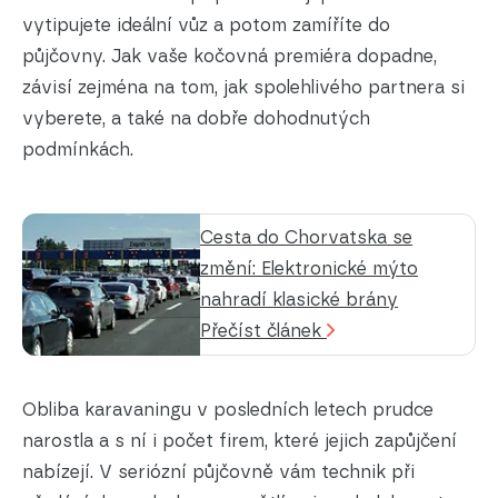
vytipujete ideální vůz a potom zamíříte do
půjčovny. Jak vaše kočovná premiéra dopadne,
závisí zejména na tom, jak spolehlivého partnera si
vyberete, a také na dobře dohodnutých
podmínkách.
Cesta do Chorvatska se
změní: Elektronické mýto
nahradí klasické brány
Přečíst článek
Obliba karavaningu v posledních letech prudce
narostla a s ní i počet firem, které jejich zapůjčení
nabízejí. V seriózní půjčovně vám technik při