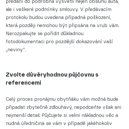
předání do podrobna vysvětlí nejen obsluhu auta,
ale i veškeré podmínky smlouvy. V předávacím
protokolu budou uvedena případná poškození,
která později nemohou být připsána na vrub vám.
Nerozpakujte se pořídit důkladnou
fotodokumentaci pro pozdější dokazování vaší
„neviny”.
Zvolte důvěryhodnou půjčovnu s
referencemi
Celý proces pronájmu obytňáku vám možná bude
připadat zbytečně zdlouhavý, nepodceňte však ani
nejmenší detail. Půjčujete si velmi nákladnou věc a
nudná úředničina se vám v případě jakéhokoliv