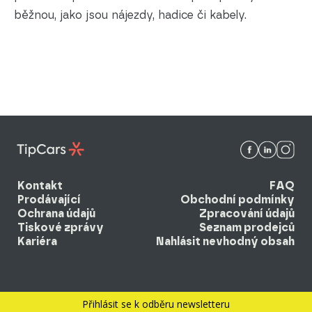
běžnou, jako jsou nájezdy, hadice či kabely.
Kontakt
FAQ
Prodávající
Obchodní podmínky
Ochrana údajů
Zpracování údajů
Tiskové zprávy
Seznam prodejců
Kariéra
Nahlásit nevhodný obsah
© 2026 EBM system k.s. Všechna práva vyhrazena.
Přihlásit se k odběru newsletteru