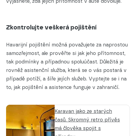
vyjasněte, zda jejich přítomnost v autě dovoluje.
Zkontrolujte veškerá pojištění
Havarijní pojištění možná považujete za naprostou
samozřejmost, ale prověřte si jak jeho přítomnost,
tak podmínky a případnou spoluúčast. Důležitá je
rovněž asistenční služba, která se o vás postará v
případě potíží, a šíře jejích služeb. Vyptejte se i na
to, jak pojištění a asistence funguje v zahraničí.
Karavan jako ze starých
časů. Skromný retro přívěs
má člověka spojit s