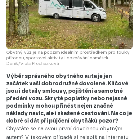
Obytný vůz je na podzim ideálním prostředkem pro toulky
přírodou, sportovní aktivity i poznávání památek.
Deník/Viola Procházková
Výběr správného obytného auta je jen
začátek vaší dobrodružné dovolené. Klíčové
jsou i detaily smlouvy, pojištění a samotné
předání vozu. Skryté poplatky nebo nejasné
podmínky mohou přinést nejen značné
náklady navíc, ale i zkažené cestování. Na co je
dobré si dát při půjčení obytňáků pozor?
Chystáte se na svou první dovolenou obytným
autem? V takovém případě si nejspíš na internetu