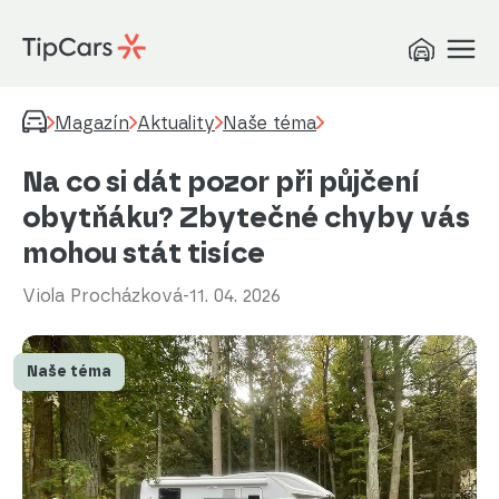
Magazín
Aktuality
Naše téma
Na co si dát pozor při půjčení
obytňáku? Zbytečné chyby vás
mohou stát tisíce
Viola Procházková
-
11. 04. 2026
Naše téma