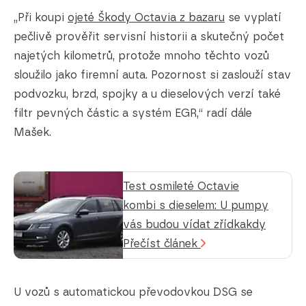
„Při koupi
ojeté Škody Octavia z bazaru
se vyplatí
pečlivě prověřit servisní historii a skutečný počet
najetých kilometrů, protože mnoho těchto vozů
sloužilo jako firemní auta. Pozornost si zaslouží stav
podvozku, brzd, spojky a u dieselových verzí také
filtr pevných částic a systém EGR,“ radí dále
Mašek.
Test osmileté Octavie
kombi s dieselem: U pumpy
vás budou vídat zřídkakdy
Přečíst článek
U vozů s automatickou převodovkou DSG se