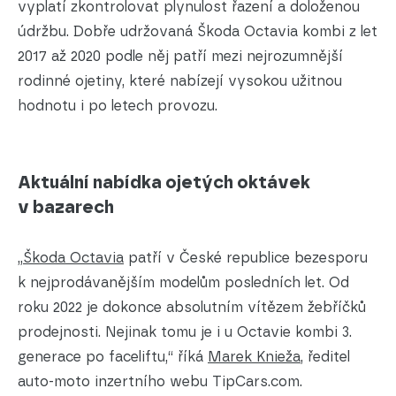
vyplatí zkontrolovat plynulost řazení a doloženou
údržbu. Dobře udržovaná Škoda Octavia kombi z let
2017 až 2020 podle něj patří mezi nejrozumnější
rodinné ojetiny, které nabízejí vysokou užitnou
hodnotu i po letech provozu.
Aktuální nabídka ojetých oktávek
v bazarech
„
Škoda Octavia
patří v České republice bezesporu
k nejprodávanějším modelům posledních let. Od
roku 2022 je dokonce absolutním vítězem žebříčků
prodejnosti. Nejinak tomu je i u Octavie kombi 3.
generace po faceliftu,“ říká
Marek Knieža
, ředitel
auto-moto inzertního webu TipCars.com.