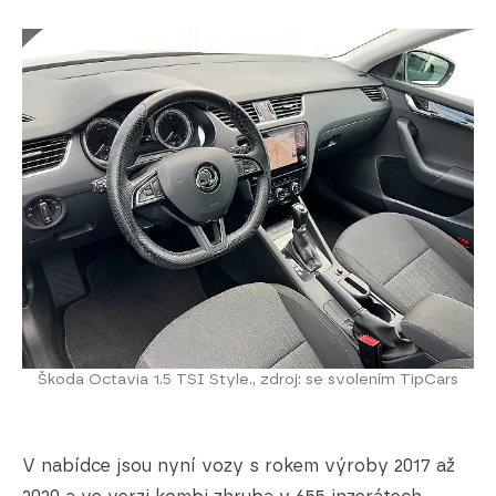
Škoda Octavia 1.5 TSI Style., zdroj: se svolením TipCars
V nabídce jsou nyní vozy s rokem výroby 2017 až