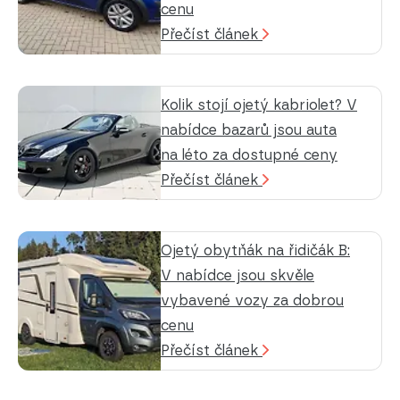
cenu
Přečíst článek
Kolik stojí ojetý kabriolet? V
nabídce bazarů jsou auta
na léto za dostupné ceny
Přečíst článek
Ojetý obytňák na řidičák B:
V nabídce jsou skvěle
vybavené vozy za dobrou
cenu
Přečíst článek