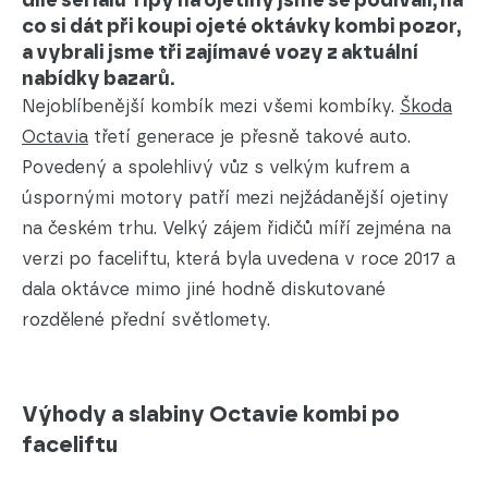
díle seriálu Tipy na ojetiny jsme se podívali, na
co si dát při koupi ojeté oktávky kombi pozor,
a vybrali jsme tři zajímavé vozy z aktuální
nabídky bazarů.
Nejoblíbenější kombík mezi všemi kombíky.
Škoda
Octavia
třetí generace je přesně takové auto.
Povedený a spolehlivý vůz s velkým kufrem a
úspornými motory patří mezi nejžádanější ojetiny
na českém trhu. Velký zájem řidičů míří zejména na
verzi po faceliftu, která byla uvedena v roce 2017 a
dala oktávce mimo jiné hodně diskutované
rozdělené přední světlomety.
Výhody a slabiny Octavie kombi po
faceliftu