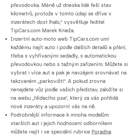
převodovka. Méně už dneska lidé řeší stav
kilometrů, protože v tomto údaji se dříve v
inzerátech dost lhalo,“ vysvětluje ředitel
TipCars.com Marek Knieža.
Inzertní auto-moto web TipCars.com umí
každému najít auto i podle dalších detailů a přání,
třeba s vyhřívanými sedadly, s automatickou
převodovkou nebo s tažným zařízením. Můžete si
vybrat i více aut a pak je navzájem srovnávat na
takzvaném „parkovišti“. A pokud zrovna
nenajdete vůz podle vašich představ, založíte si
na webu „hlídacího psa“, který za vás pohlídá
nové inzeráty a upozorní vás na ně.
Podrobnější informace k mnoha modelům
starších aut i jejich hodnocení odborníkem
můžete najít i ve speciální rubrice
Poradna