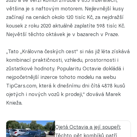
2020 a ve verzi kombi zhruba v 655 inzerátech,
většina je s naftovým motorem. Nejlevnější kusy
začínají na cenách okolo 120 tisíc Kč, za nejdražší
kousek z roku 2020 aktuálně zaplatíte 598 tisíc Kč.
Největší těchto oktávek je v bazarech v Praze.
„Tato „Královna českých cest“ si nás již léta získává
kombinací praktičnosti, vzhledu, prostornosti i
zůstatkové hodnoty. Popularitu Octavie dokládá i
nejpočetnější inzerce tohoto modelu na webu
TipCars.com, která k dnešnímu dni čítá 4878 kusů
ojetých i nových vozů k prodeji,“ dovává Marek
Knieža.
Ojetá Octavia a její soupeři:
Těchto pět kombíků patří