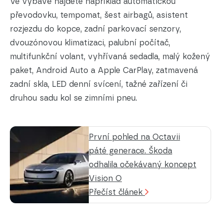
Ve výbavě najdete například automatickou
převodovku, tempomat, šest airbagů, asistent
rozjezdu do kopce, zadní parkovací senzory,
dvouzónovou klimatizaci, palubní počítač,
multifunkční volant, vyhřívaná sedadla, malý kožený
paket, Android Auto a Apple CarPlay, zatmavená
zadní skla, LED denní svícení, tažné zařízení či
druhou sadu kol se zimními pneu.
První pohled na Octavii
páté generace. Škoda
odhalila očekávaný koncept
Vision O
Přečíst článek