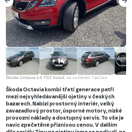
+ 14
Škoda Octavia 2.0 TDI Scout.
se svolením TipCars
Škoda Octavia kombi třetí generace patří
mezi nejvyhledávanější ojetiny v českých
bazarech. Nabízí prostorný interiér, velký
zavazadlový prostor, úsporné motory, nízké
provozní náklady a dostupný servis. To vše je
navíc zpečetěné příznivou cenou. V dalším