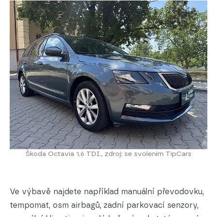
Škoda Octavia 1.6 TDI., zdroj: se svolením TipCars
Ve výbavě najdete například manuální převodovku,
tempomat, osm airbagů, zadní parkovací senzory,