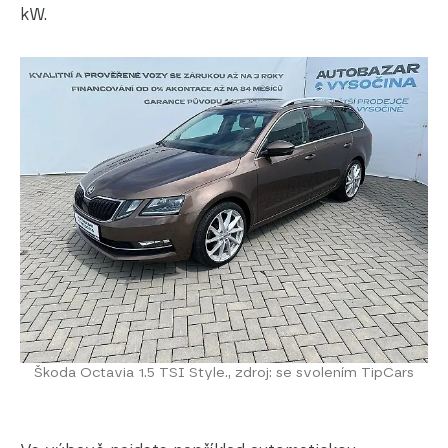
kW.
Škoda Octavia 1.5 TSI Style., zdroj: se svolením TipCars