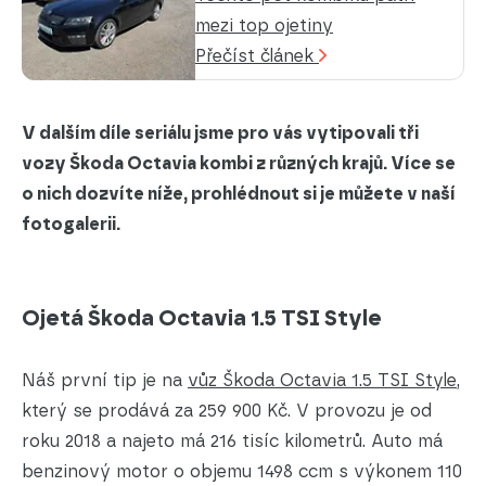
mezi top ojetiny
Přečíst článek
V dalším díle seriálu jsme pro vás vytipovali tři
vozy Škoda Octavia kombi z různých krajů. Více se
o nich dozvíte níže, prohlédnout si je můžete v naší
fotogalerii.
Ojetá Škoda Octavia 1.5 TSI Style
Náš první tip je na
vůz Škoda Octavia 1.5 TSI Style
,
který se prodává za 259 900 Kč. V provozu je od
roku 2018 a najeto má 216 tisíc kilometrů. Auto má
benzinový motor o objemu 1498 ccm s výkonem 110