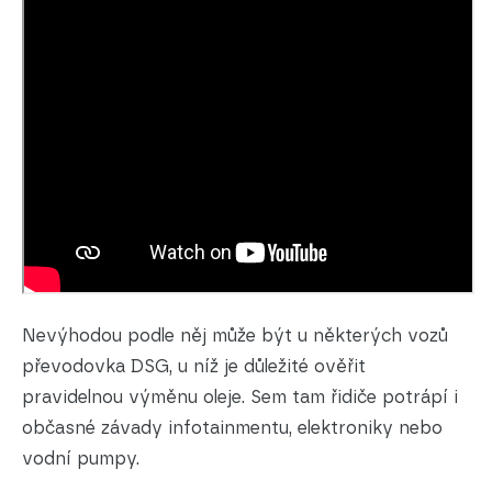
Nevýhodou podle něj může být u některých vozů
převodovka DSG, u níž je důležité ověřit
pravidelnou výměnu oleje. Sem tam řidiče potrápí i
občasné závady infotainmentu, elektroniky nebo
vodní pumpy.