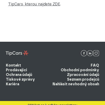
TipCars, kterou najdete ZDE
.
Kontakt
FAQ
Prodávající
Obchodní podmínky
Ochrana údajů
Zpracování údajů
Tiskové zprávy
Seznam prodejců
Kariéra
Nahlásit nevhodný obsah
© 2026 EBM system k.s. Všechna práva vyhrazena.