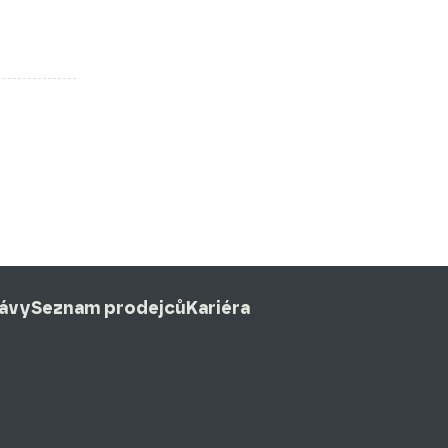
rávy
Seznam prodejců
Kariéra