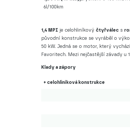
6l/100km
1,4 MPI
je celohliníkový
čtyřválec
s
r
původní konstrukce se vyráběl o výk
50 kW. Jedná se o motor, který vychází
Favoritech. Mezi nejčastější závady u 
Klady a zápory
+ celohliníková konstrukce