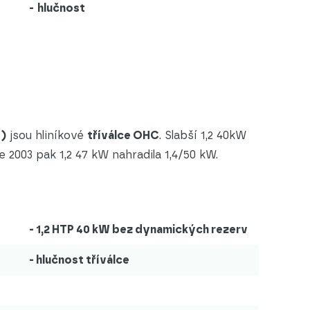
-
hlučnost
W)
jsou hliníkové
tříválce OHC
. Slabší 1,2 40kW
e 2003 pak 1,2 47 kW nahradila 1,4/50 kW.
- 1,2 HTP 40 kW bez dynamických rezerv
-
h
lučnost tříválce