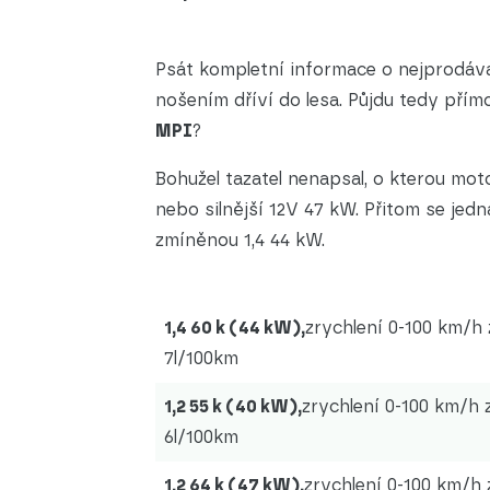
Psát kompletní informace o nejprodáva
nošením dříví do lesa. Půjdu tedy přímo
MPI
?
Bohužel tazatel nenapsal, o kterou moto
nebo silnější 12V 47 kW. Přitom se jedn
zmíněnou 1,4 44 kW.
1,4 60 k (44 kW),
zrychlení 0-100 km/h 
7l/100km
1,2 55 k (40 kW),
zrychlení 0-100 km/h z
6l/100km
1,2 64 k (47 kW),
zrychlení 0-100 km/h 