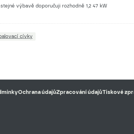
 stejné výbavě doporučuji rozhodně 1,2 47 kW
palovací cívky
dmínky
Ochrana údajů
Zpracování údajů
Tiskové zp