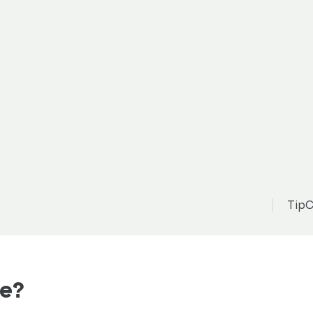
TipC
ie?