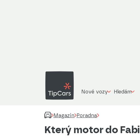
Nové vozy
Hledám
Magazín
Poradna
Který motor do Fab