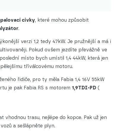
palovací cívky
, které mohou způsobit
alyzátor
.
ýkonější verzi 1,2 tedy 47kW. Je pružnější a má i
ultivovaněji. Pokud ovšem jezdíte převážně ve
 poslední místo bych umístil 1,4 44kW, která jen
spělejšímu tříválcovému motoru.
ženého řidiče, pro ty měla Fabia 1,4 16V 55kW
rtu je pak Fabia RS s motorem
1,9TDI-PD
(
t vhodnou trasu, nejlépe do kopce. Pak už jen
vozů a sešlápněte plyn.