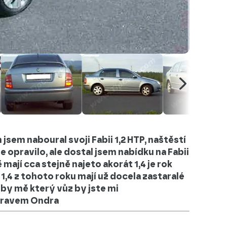
em naboural svoji Fabii 1,2 HTP, naštěstí
e opravilo, ale dostal jsem nabídku na Fabii
mají cca stejně najeto akorát 1,4 je rok
 1,4 z tohoto roku mají už docela zastaralé
by mě který vůz by jste mi
dravem Ondra