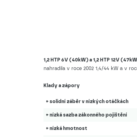
1,2 HTP 6V (40kW) a 1,2 HTP 12V (47k
nahradila v roce 2002 1,4/44 kW a v roc
Klady a zápory
+ solidní záběr v nízkých otáčkách
+ nízká sazba zákonného pojištění
+ nízká hmotnost