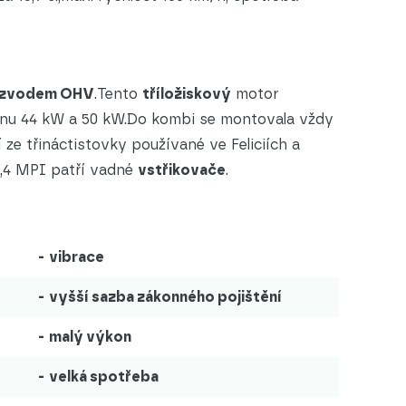
ozvodem OHV
.Tento
tříložiskový
motor
onu 44 kW a 50 kW.Do kombi se montovala vždy
 ze třináctistovky používané ve Feliciích a
1,4 MPI patří vadné
vstřikovače
.
-
vibrace
-
vyšší sazba zákonného pojištění
-
malý výkon
-
velká spotřeba