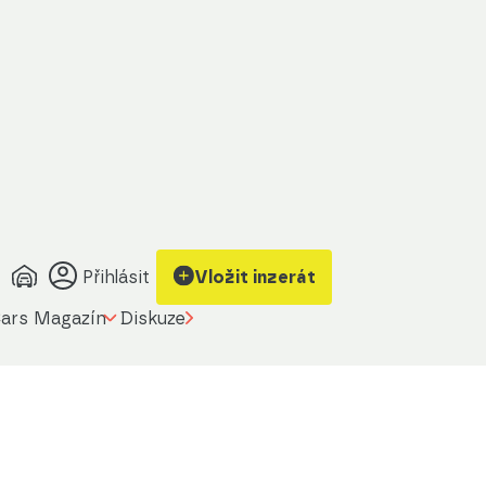
Přihlásit
Vložit inzerát
ars Magazín
Diskuze