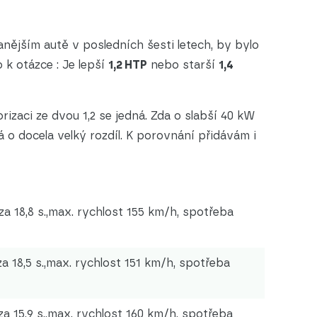
nějším autě v posledních šesti letech, by bylo
 k otázce : Je lepší
1,2 HTP
nebo starší
1,4
rizaci ze dvou 1,2 se jedná. Zda o slabší 40 kW
á o docela velký rozdíl. K porovnání přidávám i
za 18,8 s.,max. rychlost 155 km/h, spotřeba
a 18,5 s.,max. rychlost 151 km/h, spotřeba
za 15,9 s.,max. rychlost 160 km/h, spotřeba