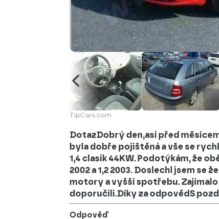
TipCars.com
DotazDobrý den,asi před měsícem js
byla dobře pojištěná a vše se rychl
1,4 clasik 44KW. Podotýkám, že obě 
2002 a 1,2 2003. Doslechl jsem se že
motory a vyšší spotřebu. Zajímalo 
doporučili.Díky za odpovědS poz
Odpověď