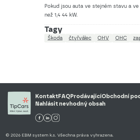
Pokud jsou auta ve stejném stavu a ve
než 1,4 44 kW.
Tagy
Škoda
čtyřválec
OHV
OHC
za
Kontakt
FAQ
Prodávající
Obchodní po
Nahlásit nevhodný obsah
© 2026 EBM system k.s. Všechna práva vyhrazena.