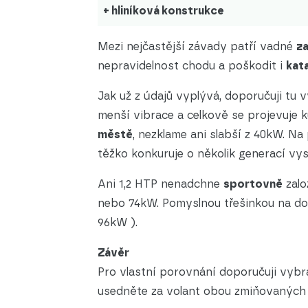
+ hliníková konstrukce
Mezi nejčastější závady patří vadné
za
nepravidelnost chodu a poškodit i
kat
Jak už z údajů vyplývá, doporučuji tu v
menší vibrace a celkově se projevuje k
městě
, nezklame ani slabší z 40kW. Na
těžko konkuruje o několik generací vy
Ani 1,2 HTP nenadchne
sportovně
zalo
nebo 74kW. Pomyslnou třešinkou na do
96kW ).
Závěr
Pro vlastní porovnání doporučuji vybra
usedněte za volant obou zmiňovaných 