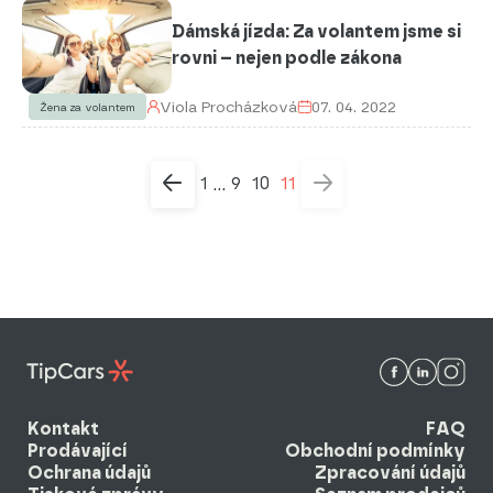
Dámská jízda: Za volantem jsme si
rovni – nejen podle zákona
Viola Procházková
07. 04. 2022
Žena za volantem
1
9
10
11
...
Kontakt
FAQ
Prodávající
Obchodní podmínky
Ochrana údajů
Zpracování údajů