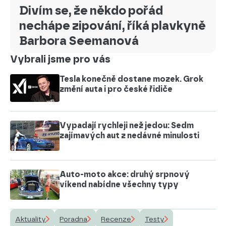
Divím se, že někdo pořád
nechápe zipování, říká plavkyně
Barbora Seemanová
Vybrali jsme pro vás
Tesla konečně dostane mozek. Grok
změní auta i pro české řidiče
Vypadají rychleji než jedou: Sedm
zajímavých aut z nedávné minulosti
Auto-moto akce: druhý srpnový
víkend nabídne všechny typy
Aktuality
Poradna
Recenze
Testy