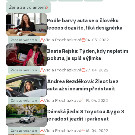
Žena za volantem
Podle barvy auta se o člověku
leccos dozvíte, říká designérka
Viola Procházková
04. 05. 2022
Žena za volantem
Beata Rajská: Týden, kdy neplatím
pokutu, je spíš výjimka
Viola Procházková
27. 04. 2022
Žena za volantem
Andrea Bezděková: Život bez
auta už si neumím představit
Viola Procházková
19. 04. 2022
Žena za volantem
Dámská jízda: S Toyotou Aygo X
je radost jezdit i parkovat
Viola Procházková
16. 04. 2022
Žena za volantem