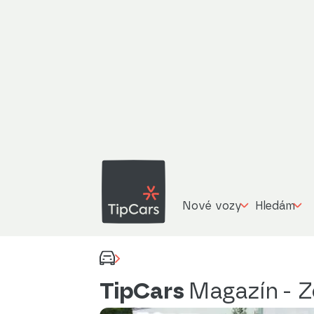
Nové vozy
Hledám
TipCars
Magazín
- 