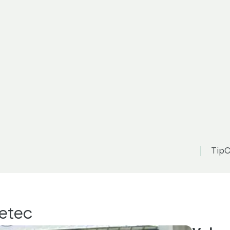
TipC
Zetec