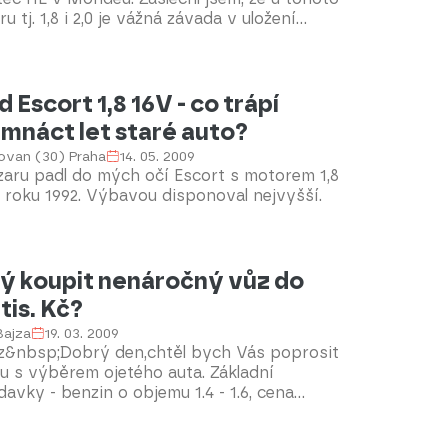
u tj. 1,8 i 2,0 je vážná závada v uložení
y sání, která je z plastu a časem se
há, ulomí a způsobí fatání škody na
u. Další dotaz je ohledně motoru Duratec
5 V6, má tento motor stejně špatně řešené
ort 1,8 16V - co trápí
y sání, případně jaké má jiné podstatné
mnáct let staré auto?
dy kromě zaseklých termostatů?Poslední
ovan (30) Praha
14. 05. 2009
 směřuje k Vám, co by jste doporučil za
zaru padl do mých očí Escort s motorem 1,8
r do Mondea? Mě napadá jedině starý
z roku 1992. Výbavou disponoval nejvyšší.
???Případně jít raději do Vectry ECOTEC
2kw nebo 2.0 100kw?Děkuji za Vaši
věd!S pozdravem Martin
ý koupit nenáročný vůz do
 tis. Kč?
 Bajza
19. 03. 2009
z&nbsp;Dobrý den,chtěl bych Vás poprosit
u s výběrem ojetého auta. Základní
avky - benzin o objemu 1.4 - 1.6, cena
d možno do 100 tisíc. Auto budu využívat
atší vzdálenosti, roční nájezd 10-15 tis. km,