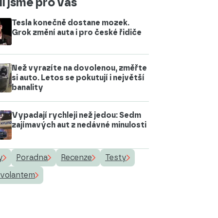
i jsme pro vás
Tesla konečně dostane mozek.
Grok změní auta i pro české řidiče
Než vyrazíte na dovolenou, změřte
si auto. Letos se pokutují i největší
banality
Vypadají rychleji než jedou: Sedm
zajímavých aut z nedávné minulosti
y
Poradna
Recenze
Testy
 volantem