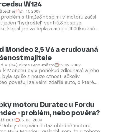
rcedsu W124
 Štecher
21. 11. 2009
problém s tím,že&nbsp;mi v motoru začal
t jeden "hydroštel" ventilů,&nbsp;ze
ku klepal jen za tepla a asi po 1000km začal
t i při studeném motoru. V motoru je olej
rol 10W40 a v současnosti má najeto
km od výměny. Je možné že&nbsp;jsou
d Mondeo 2,5 V6 a erudovaná
é "hydroštely" nebo&nbsp;se zhoršila
šenost majitele
ta oleje?&nbsp;&nbsp;
id V (34) okres Brno-město
15. 09. 2009
y k Mondeu byly poněkud zdlouhavé a jeho
 byla spíše z nouze ctnost, ačkoliv
o považuji za velmi zdařilé auto, o kterém
 kombinaci se zážehovým motorem nic
ného nenapsalo.
pky motoru Duratec u Fordu
deo - problém, nebo pověra?
áš Dusil
05. 08. 2009
zDobrý den,mám dotaz ohledně motoru
ec HE v Mondeu. Zaslechl jsem, že u tohoto