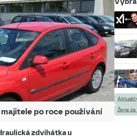
Vybral
Aktualit
 majitele po roce používání
Žena za
raulická zdvihátka u