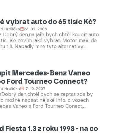
pkem mezi předními a zadními dveřmi na
 straně a panty těchto dveří na straně
. Spolujezdec je na vozíku, ale má dlouhé
 takže nástup do auta se odvíjí hlavně od
é vybrat auto do 65 tisíc Kč?
 zda "projde" či nikoli. Nejlépe &nbsp;se
d Hrdlička
26. 03. 2008
alo zatím do Škody řady 105, teď u
 Dobrý den,na jaře bych chtěl koupit auto
ita r.v. 1994 &nbsp;je to o něco horší, u
tis., ale nevím jaké vybrat. Motor max. do
ie je to téměř nemožné.Je mi jasné, že s
u 1,8. Napadly mne tyto alternativy:
mi dveřmi lze počítat hlavně &nbsp;u
t, Lantra, Brava. Zajímalo by mne, jak jsou
éřových modelů, ale pokud by to šlo aspoň
m se spolehlivostí.Děkuji za odpověď.
hu, &nbsp;raději bych pětidvéřový.Předem
jiZvolánková
pit Mercedes-Benz Vaneo
o Ford Tourneo Connect?
d Hrdlička
17. 10. 2007
zDobrý den,chtěl bych se zeptat zda by
lo možné napsat nějaké info. o vozech
edes Vaneo a Ford Tourneo Conect,
dně jejich srovnání. O jednom z těchto
vážně uvažuji, ale informací jsem moc
el. Preferuji benzinové motory, ale v
esta 1.3 z roku 1998 - na co
dě že by u nafty nebyl nějaký zásadní