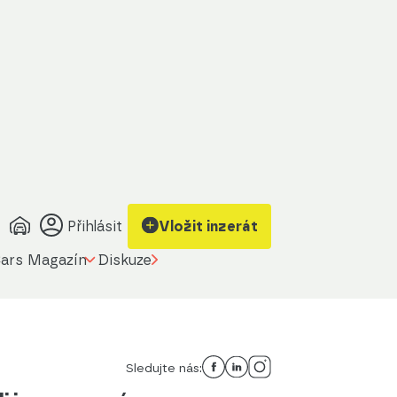
Přihlásit
Vložit inzerát
ars Magazín
Diskuze
Sledujte nás: