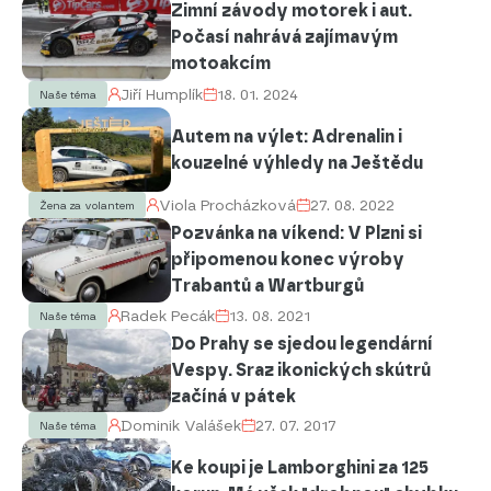
Zimní závody motorek i aut.
Počasí nahrává zajímavým
motoakcím
Jiří Humplík
18. 01. 2024
Naše téma
Autem na výlet: Adrenalin i
kouzelné výhledy na Ještědu
Viola Procházková
27. 08. 2022
Žena za volantem
Pozvánka na víkend: V Plzni si
připomenou konec výroby
Trabantů a Wartburgů
Radek Pecák
13. 08. 2021
Naše téma
Do Prahy se sjedou legendární
Vespy. Sraz ikonických skútrů
začíná v pátek
Dominik Valášek
27. 07. 2017
Naše téma
Ke koupi je Lamborghini za 125