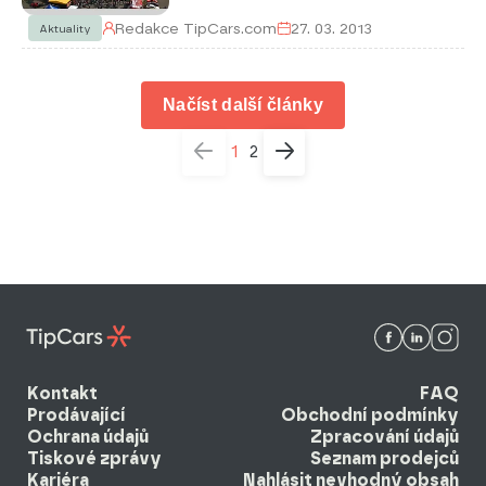
Redakce TipCars.com
27. 03. 2013
Aktuality
Načíst další články
1
2
Kontakt
FAQ
Prodávající
Obchodní podmínky
Ochrana údajů
Zpracování údajů
Tiskové zprávy
Seznam prodejců
Kariéra
Nahlásit nevhodný obsah