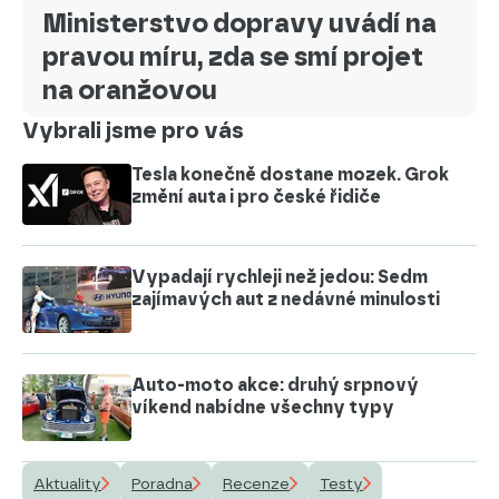
Ministerstvo dopravy uvádí na
pravou míru, zda se smí projet
na oranžovou
Vybrali jsme pro vás
Tesla konečně dostane mozek. Grok
změní auta i pro české řidiče
Vypadají rychleji než jedou: Sedm
zajímavých aut z nedávné minulosti
Auto-moto akce: druhý srpnový
víkend nabídne všechny typy
Aktuality
Poradna
Recenze
Testy