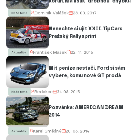
korun. Má však "drobnou" chybku
Dominik Valášek
28. 03. 2017
Naše téma
Nenechte si ujít XXII.TipCars
Pražský Rallysprint
František Mašek
22. 11. 2016
Aktuality
Mít peníze nestačí. Ford si sám
vybere, komu nové GT prodá
Redakce
31. 08. 2015
Naše téma
Pozvánka: AMERICAN DREAM
2014
Karel Směšný
20. 06. 2014
Aktuality