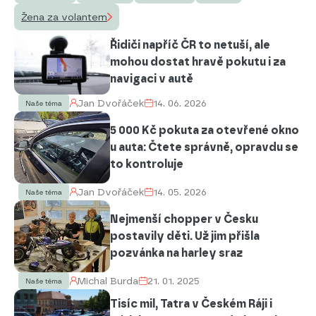
Žena za volantem
Řidiči napříč ČR to netuší, ale
mohou dostat hravě pokutu i za
navigaci v autě
Jan Dvořáček
14. 06. 2026
Naše téma
5 000 Kč pokuta za otevřené okno
u auta: Čtete správně, opravdu se
to kontroluje
Jan Dvořáček
14. 05. 2026
Naše téma
Nejmenší chopper v Česku
postavily děti. Už jim přišla
pozvánka na harley sraz
Michal Burda
21. 01. 2025
Naše téma
Tisíc mil, Tatra v Českém Ráji i