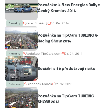
Pozvánka: 3. New Energies Rallye
Český Krumlov 2014
Karel Směšný
30. 04. 2014
Aktuality
Pozvánka na TipCars TUNING &
Racing Show 2014
Redakce TipCars.com
21. 04. 2014
Aktuality
Sociální sítě představují riziko
Blaháček Marek
21. 12. 2013
Naše téma
Pozvánka na TipCars TUNING
SHOW 2013