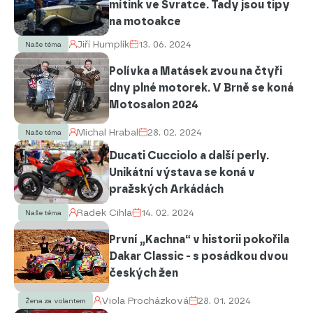
mítink ve Svratce. Tady jsou tipy
na motoakce
Jiří Humplík
13. 06. 2024
Naše téma
Polívka a Matásek zvou na čtyři
dny plné motorek. V Brně se koná
Motosalon 2024
Michal Hrabal
28. 02. 2024
Naše téma
Ducati Cucciolo a další perly.
Unikátní výstava se koná v
pražských Arkádách
Radek Cihla
14. 02. 2024
Naše téma
První „Kachna“ v historii pokořila
Dakar Classic - s posádkou dvou
českých žen
Viola Procházková
28. 01. 2024
Žena za volantem