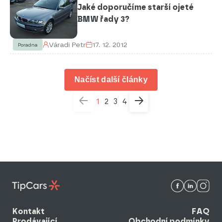
Jaké doporučíme starší ojeté
BMW řady 3?
Váradi Petr
17. 12. 2012
Poradna
Načíst další články
1
2
3
4
Kontakt
FAQ
Prodávající
Obchodní podmínky