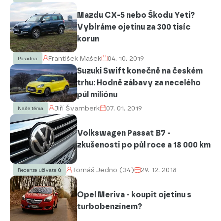
Mazdu CX-5 nebo Škodu Yeti?
Vybíráme ojetinu za 300 tisíc
korun
František Mašek
04. 10. 2019
Poradna
Suzuki Swift konečně na českém
trhu: Hodně zábavy za necelého
půl miliónu
Jiří Švamberk
07. 01. 2019
Naše téma
Volkswagen Passat B7 -
zkušenosti po půl roce a 18 000 km
Tomáš Jedno (34)
29. 12. 2018
Recenze uživatelů
Opel Meriva - koupit ojetinu s
turbobenzínem?