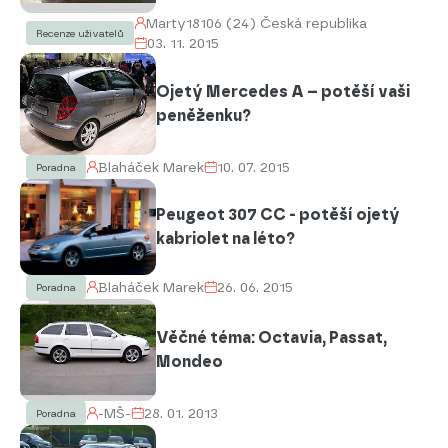
Marty18106 (24) Česká republika
Recenze uživatelů
03. 11. 2015
Ojetý Mercedes A – potěší vaši
peněženku?
Blaháček Marek
10. 07. 2015
Poradna
Peugeot 307 CC - potěší ojetý
kabriolet na léto?
Blaháček Marek
26. 06. 2015
Poradna
Věčné téma: Octavia, Passat,
Mondeo
-MŠ-
28. 01. 2013
Poradna