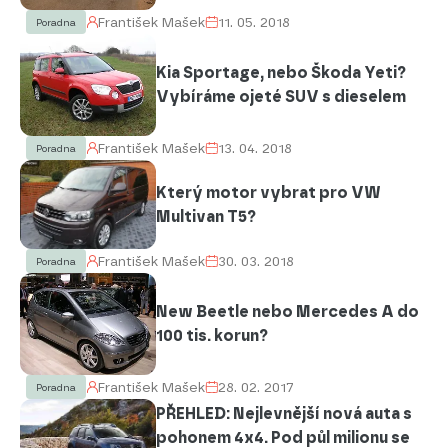
František Mašek
11. 05. 2018
Poradna
Kia Sportage, nebo Škoda Yeti?
Vybíráme ojeté SUV s dieselem
František Mašek
13. 04. 2018
Poradna
Který motor vybrat pro VW
Multivan T5?
František Mašek
30. 03. 2018
Poradna
New Beetle nebo Mercedes A do
100 tis. korun?
František Mašek
28. 02. 2017
Poradna
PŘEHLED: Nejlevnější nová auta s
pohonem 4x4. Pod půl milionu se