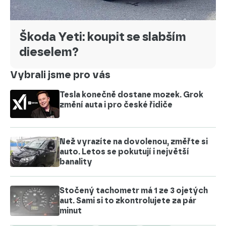
Škoda Yeti: koupit se slabším
dieselem?
Vybrali jsme pro vás
Tesla konečně dostane mozek. Grok
změní auta i pro české řidiče
Než vyrazíte na dovolenou, změřte si
auto. Letos se pokutují i největší
banality
Stočený tachometr má 1 ze 3 ojetých
aut. Sami si to zkontrolujete za pár
minut