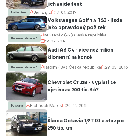
jich vejde šest
Jan Zajíc
17. 01. 2017
Naše téma
Volkswagen Golf 1.4 TSI - jízda
jako opravdový požitek
M.Staněk (49) Česká republika
Recenze uživatelů
19. 07. 2016
Audi A6 C4 - více než milion
kilometrů na kontě
Radim (39) Česká republika
29. 03. 2016
Recenze uživatelů
Chevrolet Cruze - vyplatí se
ojetina za 200 tis. Kč?
Blaháček Marek
20. 11. 2015
Poradna
Škoda Octavia 1,9 TDI a stav po
250 tis. km.