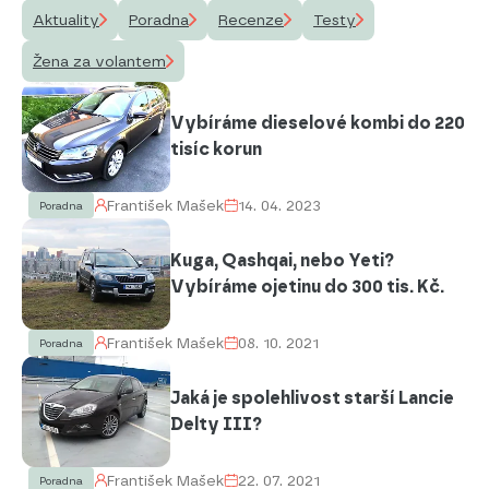
Aktuality
Poradna
Recenze
Testy
Žena za volantem
Vybíráme dieselové kombi do 220
tisíc korun
František Mašek
14. 04. 2023
Poradna
Kuga, Qashqai, nebo Yeti?
Vybíráme ojetinu do 300 tis. Kč.
František Mašek
08. 10. 2021
Poradna
Jaká je spolehlivost starší Lancie
Delty III?
František Mašek
22. 07. 2021
Poradna