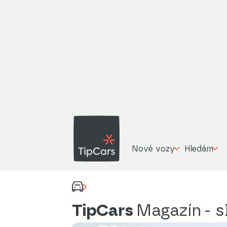
Nové vozy
Hledám
TipCars
Magazín
- s