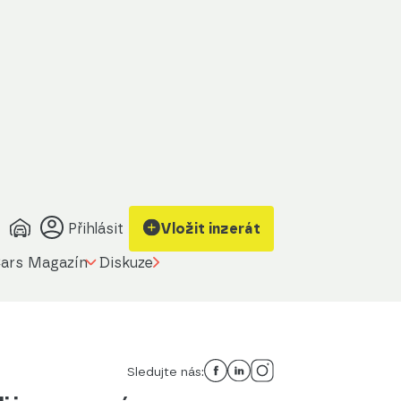
Přihlásit
Vložit inzerát
ars Magazín
Diskuze
Sledujte nás: