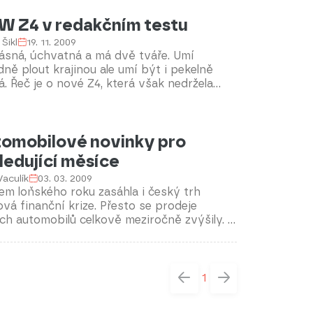
 Z4 v redakčním testu
 Šikl
19. 11. 2009
ásná, úchvatná a má dvě tváře. Umí
dně plout krajinou ale umí být i pekelně
á. Řeč je o nové Z4, která však nedržela
 a přibrala více než je zdrávo. Jak se to
vilo na jízdních vlastnostech?
omobilové novinky pro
ledující měsíce
 Vaculík
03. 03. 2009
m loňského roku zasáhla i český trh
vá finanční krize. Přesto se prodeje
ch automobilů celkově meziročně zvýšily. A
že vývoj aut je dlouhodobou záležitostí,
ne se letos na trh řada zajímavých modelů.
é to budou?
1