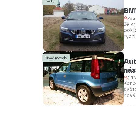
Testy
BMW
Petr
Je kr
pokli
rychl
dietu
proje
Nové modely
Aut
nás
Jiří
Konce
světo
nový
proto
dosta
Kter