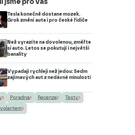
i jsme pro vás
Tesla konečně dostane mozek.
Grok změní auta i pro české řidiče
Než vyrazíte na dovolenou, změřte
si auto. Letos se pokutují i největší
banality
Vypadají rychleji než jedou: Sedm
zajímavých aut z nedávné minulosti
y
Poradna
Recenze
Testy
 volantem