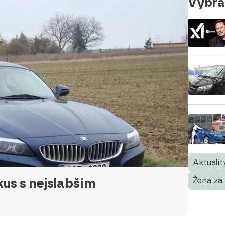
Vybral
Aktualit
kus s nejslabším
Žena za