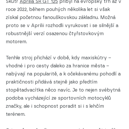
Skútr
Aprilia SR GT 125
přibyl na evropský trh až v
roce 2022, během pouhých několika let si však
získal početnou fanouškovskou základnu. Možná
proto se v Aprilii rozhodli vyrukovat i se silnější a
robustnější verzí osazenou čtyřstovkovým
motorem.
Tenhle stroj přichází v době, kdy maxiskútry –
vhodné i pro cesty daleko za hranice města –
nabývají na popularitě, a k očekávanému pohodlí a
praktičnosti přidává stejně jako předtím
stopětadvacítka něco navíc. Je to nejen svébytná
podoba vycházející ze sportovních motocyklů
značky, ale i schopnost poradit si i s lehčím
terénem.