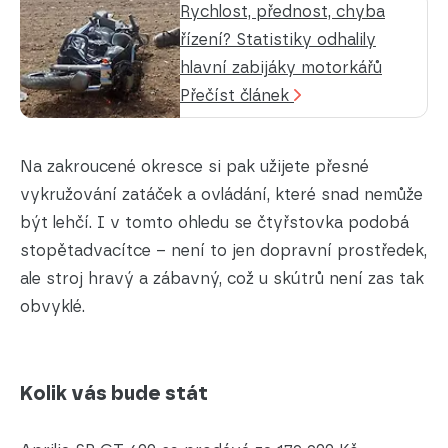
Rychlost, přednost, chyba
řízení? Statistiky odhalily
hlavní zabijáky motorkářů
Přečíst článek
Na zakroucené okresce si pak užijete přesné
vykružování zatáček a ovládání, které snad nemůže
být lehčí. I v tomto ohledu se čtyřstovka podobá
stopětadvacítce – není to jen dopravní prostředek,
ale stroj hravý a zábavný, což u skútrů není zas tak
obvyklé.
Kolik vás bude stát