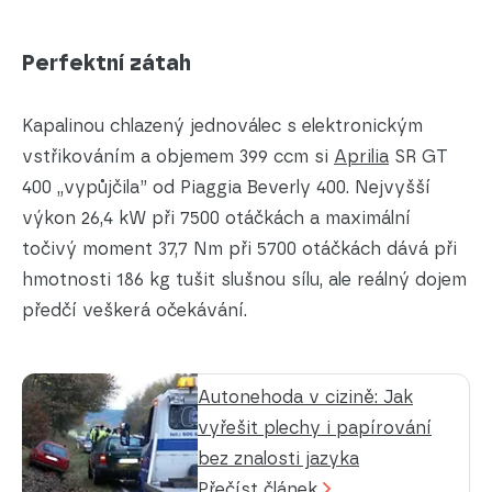
Perfektní zátah
Kapalinou chlazený jednoválec s elektronickým
vstřikováním a objemem 399 ccm si
Aprilia
SR GT
400 „vypůjčila” od Piaggia Beverly 400. Nejvyšší
výkon 26,4 kW při 7500 otáčkách a maximální
točivý moment 37,7 Nm při 5700 otáčkách dává při
hmotnosti 186 kg tušit slušnou sílu, ale reálný dojem
předčí veškerá očekávání.
Autonehoda v cizině: Jak
vyřešit plechy i papírování
bez znalosti jazyka
Přečíst článek