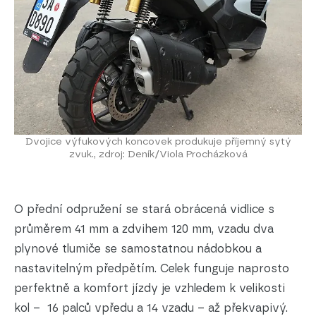
Dvojice výfukových koncovek produkuje příjemný sytý
zvuk., zdroj: Deník/Viola Procházková
O přední odpružení se stará obrácená vidlice s
průměrem 41 mm a zdvihem 120 mm, vzadu dva
plynové tlumiče se samostatnou nádobkou a
nastavitelným předpětím. Celek funguje naprosto
perfektně a komfort jízdy je vzhledem k velikosti
kol – 16 palců vpředu a 14 vzadu – až překvapivý.