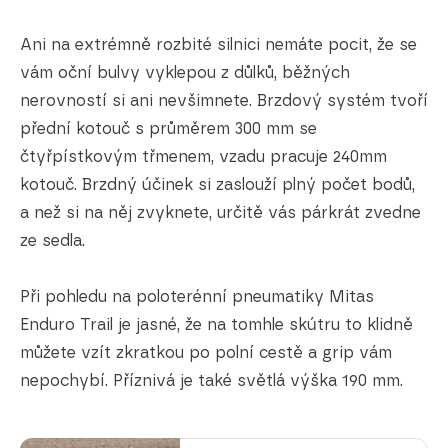
Ani na extrémně rozbité silnici nemáte pocit, že se
vám oční bulvy vyklepou z důlků, běžných
nerovností si ani nevšimnete. Brzdový systém tvoří
přední kotouč s průměrem 300 mm se
čtyřpístkovým třmenem, vzadu pracuje 240mm
kotouč. Brzdný účinek si zaslouží plný počet bodů,
a než si na něj zvyknete, určitě vás párkrát zvedne
ze sedla.
Při pohledu na poloterénní pneumatiky Mitas
Enduro Trail je jasné, že na tomhle skútru to klidně
můžete vzít zkratkou po polní cestě a grip vám
nepochybí. Příznivá je také světlá výška 190 mm.