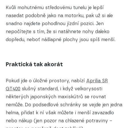
Kvůli mohutnému středovému tunelu je lepší
nasedat podobně jako na motorku, pak už si ale
snadno najdete pohodlnou jízdní pozici. Jen
nepočítejte s tím, že si natáhnete nohy daleko
dopředu, neboť nášlapné plochy jsou spíš menší.
Praktická tak akorát
Pokud jde o úložné prostory, nabízí
Aprilia SR
GT400
slušný standard, i když velkorysosti
některých japonských maxiskútrů se rovnat
nemůže. Do podsedlové schránky se vejde jen jedna
helma, přidat k ní však můžete i menší zavazadlo
nebo nákup (jen pozor na chlazené potraviny –