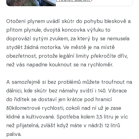
Otočení plynem uvádí skútr do pohybu bleskově a
přitom plynule, dvojitá koncovka výfuku to
doprovází sytým zvukem, za který by se nemusela
stydět žádná motorka. Ve městě je na místě
obezřetnost, protože legální limity překročíte dřív,
než vás napadne kouknout se na rychloměr.
A samozřejmě si bez problémů můžete troufnout na
dálnici, kde skútr bez námahy sviští i 140. Vibrace
do řidítek se dostaví jen krátce pod hranicí
80kilometrové rychlosti, cokoli nad ní už je zase
klidné a kultivované. Spotřeba kolem 3,5 litru je víc
než přijatelná, zvlášť když máte v nádrži 12 litrů
paliva.