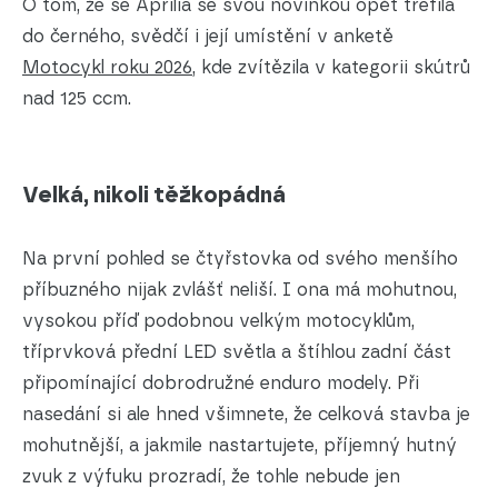
O tom, že se Aprilia se svou novinkou opět trefila
do černého, svědčí i její umístění v anketě
Motocykl roku 2026
, kde zvítězila v kategorii skútrů
nad 125 ccm.
Velká, nikoli těžkopádná
Na první pohled se čtyřstovka od svého menšího
příbuzného nijak zvlášť neliší. I ona má mohutnou,
vysokou příď podobnou velkým motocyklům,
tříprvková přední LED světla a štíhlou zadní část
připomínající dobrodružné enduro modely. Při
nasedání si ale hned všimnete, že celková stavba je
mohutnější, a jakmile nastartujete, příjemný hutný
zvuk z výfuku prozradí, že tohle nebude jen