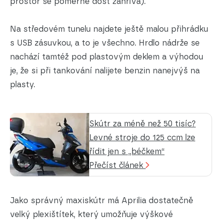
prostor se poměrně dost zahřívá).
Na středovém tunelu najdete ještě malou přihrádku
s USB zásuvkou, a to je všechno. Hrdlo nádrže se
nachází tamtéž pod plastovým deklem a výhodou
je, že si při tankování nalijete benzin nanejvýš na
plasty.
Skútr za méně než 50 tisíc?
Levné stroje do 125 ccm lze
řídit jen s „béčkem“
Přečíst článek
Jako správný maxiskútr má Aprilia dostatečně
velký plexištítek, který umožňuje výškové