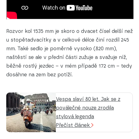
Rozvor kol 1535 mm je skoro o dvacet čísel delší než
u stopětadvacítky a v celkové délce činí rozdíl 245
mm. Také sedlo je poměrně vysoko (820 mm),
naštěstí se ale v přední části zužuje a svažuje níž,
běžně rostlý jezdec – v mém případě 172 cm – tedy
dosáhne na zem bez potíží.
Vespa slaví 80 let. Jak se z
poválečné nouze zrodila
stylová legenda
Přečíst článek