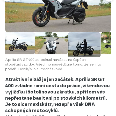
+ 12
Aprilia SR GT400 se pokusí navázat na úspěch
stopětadvacítky. Všechno nasvědčuje tomu, že se jí to
podaří.
Deník/Viola Procházková
Atraktivní vizáž je jen začátek. Aprilia SR GT
400 zvládne ranní cestu do práce, víkendovou
vyjížďku i šotolinovou zkratku, a přitom vás
nepřestane bavit ani po stovkách kilometrů.
Je to sice maxiskútr, nezapře však DNA
schopných motocyklů.