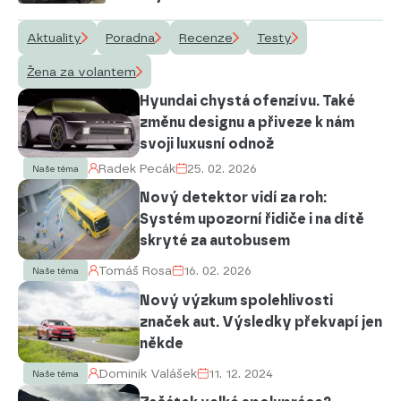
Aktuality
Poradna
Recenze
Testy
Žena za volantem
Hyundai chystá ofenzívu. Také
změnu designu a přiveze k nám
svoji luxusní odnož
Radek Pecák
25. 02. 2026
Naše téma
Nový detektor vidí za roh:
Systém upozorní řidiče i na dítě
skryté za autobusem
Tomáš Rosa
16. 02. 2026
Naše téma
Nový výzkum spolehlivosti
značek aut. Výsledky překvapí jen
někde
Dominik Valášek
11. 12. 2024
Naše téma