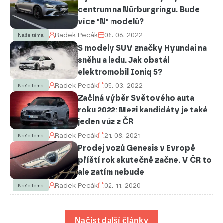
centrum na Nürburgringu. Bude
více "N" modelů?
Radek Pecák
08. 06. 2022
Naše téma
S modely SUV značky Hyundai na
sněhu a ledu. Jak obstál
elektromobil Ioniq 5?
Radek Pecák
05. 03. 2022
Naše téma
Začíná výběr Světového auta
roku 2022: Mezi kandidáty je také
jeden vůz z ČR
Radek Pecák
21. 08. 2021
Naše téma
Prodej vozů Genesis v Evropě
příští rok skutečně začne. V ČR to
ale zatím nebude
Radek Pecák
02. 11. 2020
Naše téma
Načíst další články