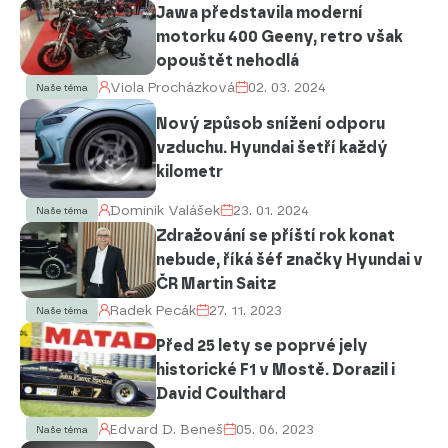
Jawa představila moderní
motorku 400 Geeny, retro však
opouštět nehodlá
Viola Procházková
02. 03. 2024
Naše téma
Nový způsob snížení odporu
vzduchu. Hyundai šetří každý
kilometr
Dominik Valášek
23. 01. 2024
Naše téma
Zdražování se příští rok konat
nebude, říká šéf značky Hyundai v
ČR Martin Saitz
Radek Pecák
27. 11. 2023
Naše téma
Před 25 lety se poprvé jely
historické F1 v Mostě. Dorazil i
David Coulthard
Edvard D. Beneš
05. 06. 2023
Naše téma