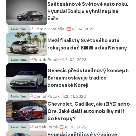
Svět zná nové Světové auto roku.
Hyundai Ioniq 6 vyhrál na plné
čáře
Dominik Valášek
08. 04. 2023
Naše téma
Mezi finalisty Světového auta
roku jsou dvě BMW a dva Nissany
Radek Pecák
13. 02. 2023
Naše téma
Genesis představil nový koncept.
Barvami oslavuje tradice
domovské Koreji
Daniel Pecák
22. 11. 2022
Naše téma
Chevrolet, Cadillac, ale i BYD nebo
Ora. Jaké další automobilky míří
do Evropy?
Radek Pecák
06. 10. 2022
Naše téma
Hyundai zvětší své vývojové