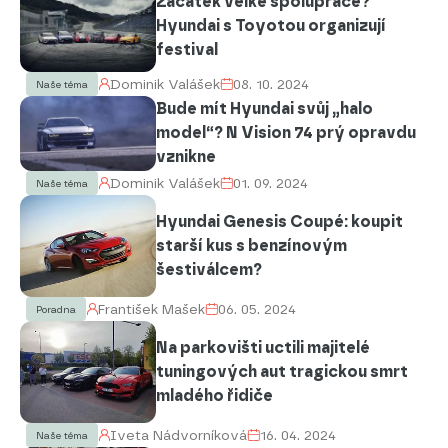
Začátek velké spolupráce?
Hyundai s Toyotou organizují
festival
Dominik Valášek
08. 10. 2024
Naše téma
Bude mít Hyundai svůj „halo
model“? N Vision 74 prý opravdu
vznikne
Dominik Valášek
01. 09. 2024
Naše téma
Hyundai Genesis Coupé: koupit
starší kus s benzínovým
šestiválcem?
František Mašek
06. 05. 2024
Poradna
Na parkovišti uctili majitelé
tuningových aut tragickou smrt
mladého řidiče
Iveta Nádvorníková
16. 04. 2024
Naše téma