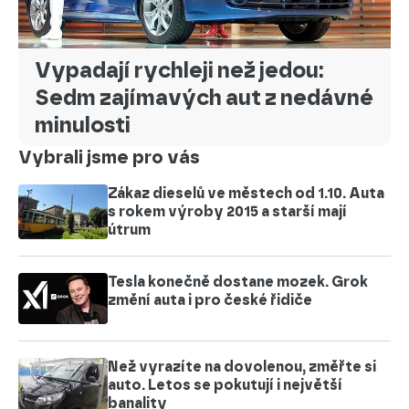
Vypadají rychleji než jedou:
Sedm zajímavých aut z nedávné
minulosti
Vybrali jsme pro vás
Zákaz dieselů ve městech od 1.10. Auta
s rokem výroby 2015 a starší mají
útrum
Tesla konečně dostane mozek. Grok
změní auta i pro české řidiče
Než vyrazíte na dovolenou, změřte si
auto. Letos se pokutují i největší
banality