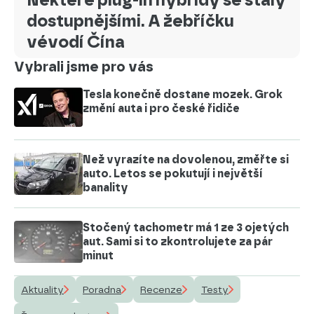
dostupnějšími. A žebříčku
vévodí Čína
Vybrali jsme pro vás
Tesla konečně dostane mozek. Grok
změní auta i pro české řidiče
Než vyrazíte na dovolenou, změřte si
auto. Letos se pokutují i největší
banality
Stočený tachometr má 1 ze 3 ojetých
aut. Sami si to zkontrolujete za pár
minut
Aktuality
Poradna
Recenze
Testy