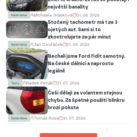
největší banality
Michaela Jirásková
01. 08. 2026
Naše téma
Stočený tachometr má 1 ze 3
ojetých aut. Sami si to
zkontrolujete za pár minut
Jan Dvořáček
01. 08. 2026
Naše téma
Nechali jsme Ford řídit samotný.
Na české dálnici a naprosto
legálně
Radek Pecák
31. 07. 2026
Testy
Češi dělají za volantem stejnou
chybu. Za špatné použití blinkru
hrozí pokuta
Tomáš Rosa
31. 07. 2026
Naše téma