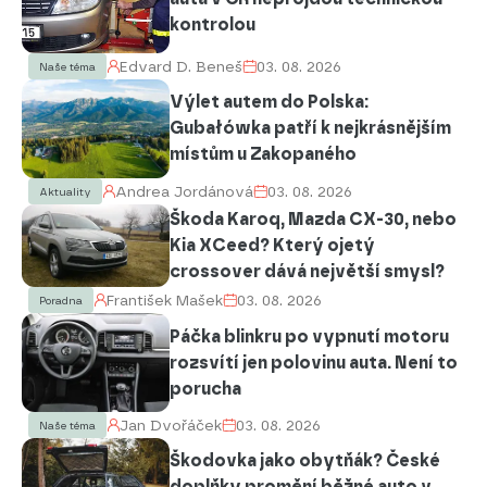
kontrolou
Edvard D. Beneš
03. 08. 2026
Naše téma
Výlet autem do Polska:
Gubałówka patří k nejkrásnějším
místům u Zakopaného
Andrea Jordánová
03. 08. 2026
Aktuality
Škoda Karoq, Mazda CX-30, nebo
Kia XCeed? Který ojetý
crossover dává největší smysl?
František Mašek
03. 08. 2026
Poradna
Páčka blinkru po vypnutí motoru
rozsvítí jen polovinu auta. Není to
porucha
Jan Dvořáček
03. 08. 2026
Naše téma
Škodovka jako obytňák? České
doplňky promění běžné auto v