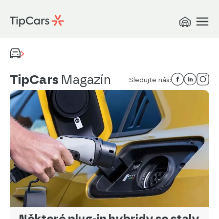
TipCars
Magazín
Sledujte nás:
Některé plug-in hybridy se staly