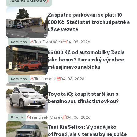
Žena za volantem
Za špatné parkování se platí 10
000 Kč. Stačí stát trochu špatně a
už se vezete
Jan Dvořáček
04. 08. 2026
Naše téma
55 000 Kč od automobilky Dacia
jako bonus? Rumunský výrobce
má zajímavou nabídku
Jiří Humplík
04. 08. 2026
Naše téma
Toyota iQ: koupit starší kus s
benzínovou třináctistovkou?
František Mašek
04. 08. 2026
Poradna
Test Kia Seltos: Vypadá jako
offroad, ale v terénu by nejspíše