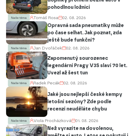
pohodlnou ložnici
Tomáš Rosa
02. 08. 2026
Naše téma
Opravná sada pneumatiky může
po čase selhat. Jak poznat, zda
ještě bude funkční?
Jan Dvořáček
02. 08. 2026
Naše téma
Zapomenutý sourozenec
legendární Pragy V3S slaví 70 let.
Uvezl až šest tun
Radek Pecák
02. 08. 2026
Naše téma
Jaké jsou nejlepší české kempy
letošní sezóny? Zde podle
recenzí neuděláte chybu
Viola Procházková
01. 08. 2026
Naše téma
Než vyrazíte na dovolenou,
změřte si auto. Letos se pokutují i