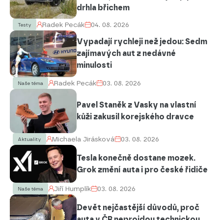
drhla břichem
Radek Pecák
04. 08. 2026
Testy
Vypadají rychleji než jedou: Sedm
zajímavých aut z nedávné
minulosti
Radek Pecák
03. 08. 2026
Naše téma
Pavel Staněk z Vasky na vlastní
kůži zakusil korejského dravce
Michaela Jirásková
03. 08. 2026
Aktuality
Tesla konečně dostane mozek.
Grok změní auta i pro české řidiče
Jiří Humplík
03. 08. 2026
Naše téma
Devět nejčastější důvodů, proč
auta v ČR neprojdou technickou