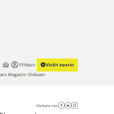
Přihlásit
Vložit inzerát
ars Magazín
Diskuze
Sledujte nás: