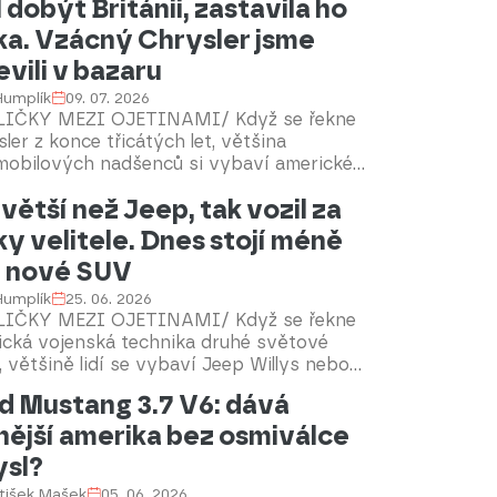
 dobýt Británii, zastavila ho
ka. Vzácný Chrysler jsme
evili v bazaru
 Humplík
09. 07. 2026
LIČKY MEZI OJETINAMI/ Když se řekne
ler z konce třicátých let, většina
mobilových nadšenců si vybaví americké
ly Royal, Windsor nebo New Yorker. Jen
 větší než Jeep, tak vozil za
do však ví, že ve Velké Británii vznikala
tní řada automobilů nesoucích jméno
ky velitele. Dnes stojí méně
sler KEW, která byla určena především pro
 nové SUV
ký trh a některé exportní země. Model z
 1939 dnes patří mezi mimořádně vzácné
 Humplík
25. 06. 2026
obily a představuje zajímavou kapitolu
LIČKY MEZI OJETINAMI/ Když se řekne
rie značky Chrysler. A jeden můžete najít i
ická vojenská technika druhé světové
ídce na portálu TipCars.
, většině lidí se vybaví Jeep Willys nebo
adní automobil GMC CCKW. Ve stínu těchto
d Mustang 3.7 V6: dává
však stál další mimořádně důležitý
nější amerika bez osmiválce
mobil – Dodge WC-56. Tento robustní
elský vůz se stal nepostradatelným
sl?
avním prostředkem velitelů, spojovacích
tišek Mašek
05. 06. 2026