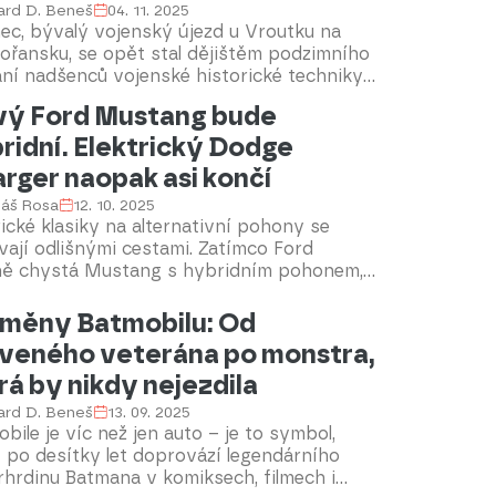
ard D. Beneš
04. 11. 2025
ec, bývalý vojenský újezd u Vroutku na
ořansku, se opět stal dějištěm podzimního
ní nadšenců vojenské historické techniky.
přilákala stovky návštěvníků, kteří si užili
ý Ford Mustang bude
ou přehlídku historických vozidel a ukázek.
ridní. Elektrický Dodge
tradiční událost je pro milovníky vojenské
rie neodmyslitelnou součástí kalendáře.
rger naopak asi končí
áš Rosa
12. 10. 2025
cké klasiky na alternativní pohony se
ají odlišnými cestami. Zatímco Ford
ně chystá Mustang s hybridním pohonem,
urenční Dodge Charger ve vrcholné
rické verzi skončil ještě dřív, než začal.
měny Batmobilu: Od
čnost se raději zaměří na osmiválce.
veného veterána po monstra,
rá by nikdy nejezdila
ard D. Beneš
13. 09. 2025
bile je víc než jen auto – je to symbol,
 po desítky let doprovází legendárního
hrdinu Batmana v komiksech, filmech i