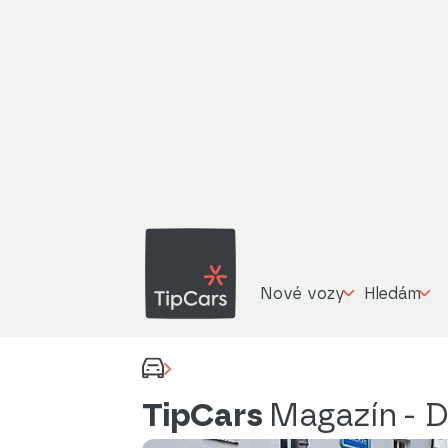
Nové vozy
Hledám
TipCars
Magazín
- 