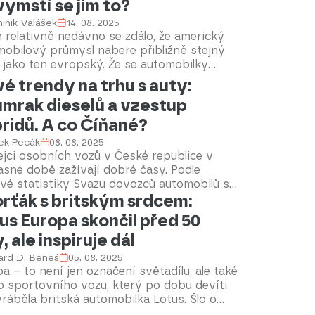
ymstí se jim to?
sty nechyběly legendární značky jako Ford,
 či Indian, které se vydaly na
inik Valášek
14. 08. 2025
esátikilometrovou trasu plnou výzev.
 relativně nedávno se zdálo, že americký
mobilový průmysl nabere přibližně stejný
 jako ten evropský. Že se automobilky
u předhánět v tom, kdo mobilizuje řadové
é trendy na trhu s auty:
e svými elektrickými modely, a že už i „auta
mrak dieselů a vzestup
kátu“ budou jezdit výhradně na baterky.
e pak administrativa staronového
ridů. A co Číňané?
denta Donalda Trumpa uvolnila emisní
ek Pecák
08. 08. 2025
ení a zdá se, že se trend v USA do jisté
jci osobních vozů v České republice v
obrací. Nejlépe to ilustruje dění kolem
sné době zažívají dobré časy. Podle
cké části koncernu Stellantis – specificky
vé statistiky Svazu dovozců automobilů se
mobilek Dodge a RAM.
rťák s britským srdcem:
s od ledna do konce července
istrovalo do provozu přes 143 tisíc nových
us Europa skončil před 50
ních aut, což meziročně o pět procent
, ale inspiruje dál
. V samotném červenci přitom byly prodeje
šší za posledních šest let. Zároveň se na
ard D. Beneš
05. 08. 2025
m trhu rýsují nové trendy – ubývá dieselů
a – to není jen označení světadílu, ale také
te zájem o plug-in hybridy i vozy na LPG.
o sportovního vozu, který po dobu devíti
avý je také nástup čínských značek. Jak se
yráběla britská automobilka Lotus. Šlo o
ěňuje vkus českých řidičů i nabídky
místné kupé s motorem uprostřed,