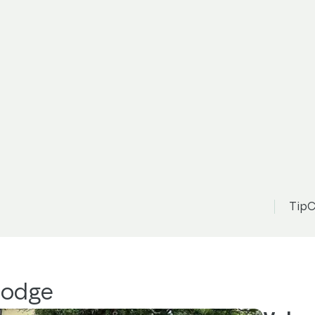
TipC
Dodge