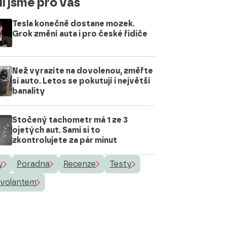
i jsme pro vás
Tesla konečně dostane mozek.
Grok změní auta i pro české řidiče
Než vyrazíte na dovolenou, změřte
si auto. Letos se pokutují i největší
banality
Stočený tachometr má 1 ze 3
ojetých aut. Sami si to
zkontrolujete za pár minut
y
Poradna
Recenze
Testy
 volantem