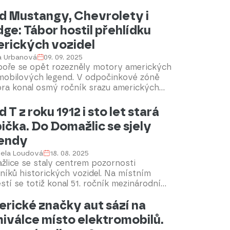
h. Od prvního červeného vozu v Detective
s z roku 1939 přes ikonický Lincoln Futura
d Mustangy, Chevrolety i
riálu z 60. let až po brutální Tumbler z
ge: Tábor hostil přehlídku
ovy trilogie je Batmobil nedílnou součástí
rických vozidel
ltury. Jeho design se neustále měnil – od
ntních křivek až po tank připomínající
a Urbanová
09. 09. 2025
 na zastrašování. I dnes patří Batmobil k
boře se opět rozezněly motory amerických
námějším filmovým vozidlům všech dob.
mobilových legend. V odpočinkové zóně
ra konal osmý ročník srazu amerických
 motorek. Návštěvníci motoristické akce
ovali přes 250 amerických vozů a
d T z roku 1912 i sto let stará
cyklů – od ikonických modelů jako Ford
ička. Do Domažlic se sjely
ang, Chevrolet Bel Air nebo Dodge
endy
er, až po jedinečné veterány.
iela Loudová
18. 08. 2025
žlice se staly centrem pozornosti
níků historických vozidel. Na místním
tí se totiž konal 51. ročník mezinárodní
 spolehlivosti. Akce, organizovaná Veteran
rické značky aut sází na
lubem Domažlice, přilákala stovky
ěvníků, kteří obdivovali nablýskané
iválce místo elektromobilů.
rány z celého světa. Mezi vystavenými