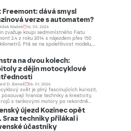
vají ocenění v podobě obliby u diváků. A
t Freemont: dává smysl
jich můžete potkat na českých silnicích
 veterány nebo současné stroje. Odborníci
zinová verze s automatem?
Cars se nyní podívali na některé ze
tišek Mašek
16. 03. 2026
ých vozů z filmů i na to, zda se dají u nás
in zvažuje koupi sedmimístného Fiatu
t.
ont 2.4 z roku 2014 s nájezdem přes 150
 kilometrů. Ptá se na spolehlivost modelu,
cké závady a zda je benzinová verze dobrou
ou pro rodinné SUV za dostupnou cenu.
stra na dvou kolech:
itoly z dějin motocyklové
třednosti
ard D. Beneš
06. 01. 2026
yklový svět je plný fascinujících kuriozit,
 posouvají hranice techniky a kreativity.
trojů s tankovými motory po rekordně
 motocykly, tyto unikáty přitahují
enský újezd Kozinec opět
nost nejen nadšenců, ale i široké
l. Sraz techniky přilákal i
nosti. Připravte se na cestu za největšími
nostmi na dvou kolech, které vás ohromí
venské účastníky
originalitou a odvahou jejich tvůrců.