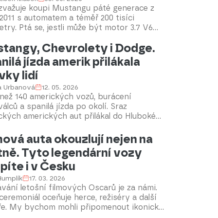
ojníků i průzkumných jednotek na všech
 zvažuje koupi Mustangu páté generace z
tích druhé světové války. Jeden takový
2011 s automatem a téměř 200 tisíci
lář jsme našli v nabídce na portálů
etry. Ptá se, jestli může být motor 3.7 V6
ars.
mnou volbou i z pohledu dlouhodobé
tangy, Chevrolety i Dodge.
hlivosti. Poradíme.
nilá jízda amerik přilákala
vky lidí
a Urbanová
12. 05. 2026
než 140 amerických vozů, burácení
álců a spanilá jízda po okolí. Sraz
ckých amerických aut přilákal do Hluboké
ovan stovky návštěvníků, kteří obdivovali
rány i moderní modely značek Ford
mová auta okouzlují nejen na
ng, Chevrolet či Dodge. Celý event navíc
tně. Tyto legendární vozy
charitativní rozměr – organizátoři předali
píte i v Česku
síc korun pečovatelské službě Archa
vany.
 Humplík
17. 03. 2026
vání letošní filmových Oscarů je za námi.
ceremoniál oceňuje herce, režiséry a další
aře. My bychom mohli připomenout ikonická
 která se v jejich filmech objevuji. Mnohá