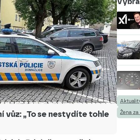
Vybral
Aktualit
í vůz: „To se nestydíte tohle
Žena za