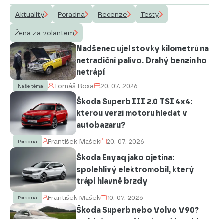
Aktuality
Poradna
Recenze
Testy
Žena za volantem
Nadšenec ujel stovky kilometrů na
netradiční palivo. Drahý benzin ho
netrápí
Tomáš Rosa
20. 07. 2026
Naše téma
Škoda Superb III 2.0 TSI 4x4:
kterou verzi motoru hledat v
autobazaru?
František Mašek
20. 07. 2026
Poradna
Škoda Enyaq jako ojetina:
spolehlivý elektromobil, který
trápí hlavně brzdy
František Mašek
10. 07. 2026
Poradna
Škoda Superb nebo Volvo V90?