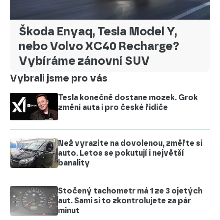
Škoda Enyaq, Tesla Model Y,
nebo Volvo XC40 Recharge?
Vybíráme zánovní SUV
Vybrali jsme pro vás
Tesla konečně dostane mozek. Grok
změní auta i pro české řidiče
Než vyrazíte na dovolenou, změřte si
auto. Letos se pokutují i největší
banality
Stočený tachometr má 1 ze 3 ojetých
aut. Sami si to zkontrolujete za pár
minut