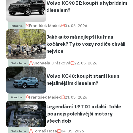
Volvo XC90 II: koupit s hybridním
dieselem?
František Mašek
01. 06. 2026
Poradna
Jaké auto má nejlepší kufr na
kočárek? Tyto vozy rodiče chválí
nejvíce
Michaela Jirásková
22. 05. 2026
Naše téma
Volvo XC40: koupit starší kus s
nejsilnějším dieselem?
František Mašek
21. 05. 2026
Poradna
Legendární 1.9 TDI a další: Tohle
jsou nejspolehlivější motory
všech dob
Tomáš Rosa
04. 05. 2026
Naše téma