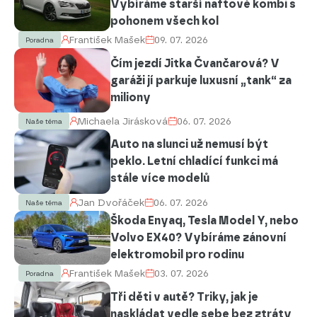
Vybíráme starší naftové kombi s
pohonem všech kol
František Mašek
09. 07. 2026
Poradna
Čím jezdí Jitka Čvančarová? V
garáži jí parkuje luxusní „tank“ za
miliony
Michaela Jirásková
06. 07. 2026
Naše téma
Auto na slunci už nemusí být
peklo. Letní chladící funkci má
stále více modelů
Jan Dvořáček
06. 07. 2026
Naše téma
Škoda Enyaq, Tesla Model Y, nebo
Volvo EX40? Vybíráme zánovní
elektromobil pro rodinu
František Mašek
03. 07. 2026
Poradna
Tři děti v autě? Triky, jak je
naskládat vedle sebe bez ztráty