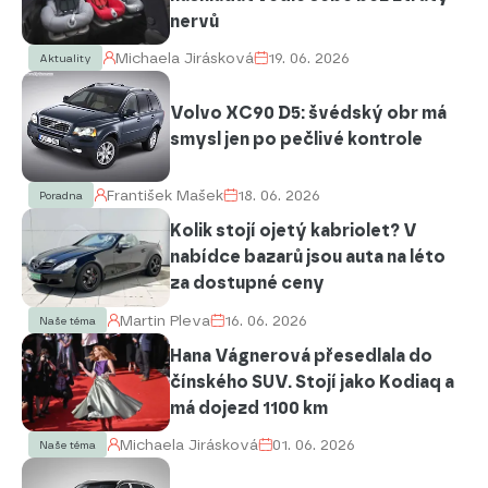
nervů
Michaela Jirásková
19. 06. 2026
Aktuality
Volvo XC90 D5: švédský obr má
smysl jen po pečlivé kontrole
František Mašek
18. 06. 2026
Poradna
Kolik stojí ojetý kabriolet? V
nabídce bazarů jsou auta na léto
za dostupné ceny
Martin Pleva
16. 06. 2026
Naše téma
Hana Vágnerová přesedlala do
čínského SUV. Stojí jako Kodiaq a
má dojezd 1100 km
Michaela Jirásková
01. 06. 2026
Naše téma