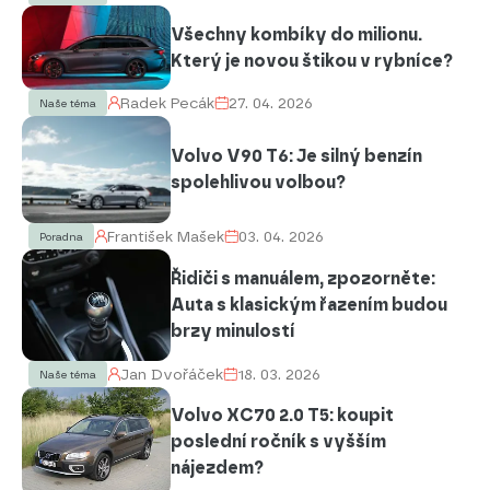
Všechny kombíky do milionu.
Který je novou štikou v rybníce?
Radek Pecák
27. 04. 2026
Naše téma
Volvo V90 T6: Je silný benzín
spolehlivou volbou?
František Mašek
03. 04. 2026
Poradna
Řidiči s manuálem, zpozorněte:
Auta s klasickým řazením budou
brzy minulostí
Jan Dvořáček
18. 03. 2026
Naše téma
Volvo XC70 2.0 T5: koupit
poslední ročník s vyšším
nájezdem?