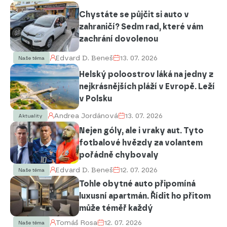
Chystáte se půjčit si auto v
zahraničí? Sedm rad, které vám
zachrání dovolenou
Edvard D. Beneš
13. 07. 2026
Naše téma
Helský poloostrov láká na jedny z
nejkrásnějších pláží v Evropě. Leží
v Polsku
Andrea Jordánová
13. 07. 2026
Aktuality
Nejen góly, ale i vraky aut. Tyto
fotbalové hvězdy za volantem
pořádně chybovaly
Edvard D. Beneš
12. 07. 2026
Naše téma
Tohle obytné auto připomíná
luxusní apartmán. Řídit ho přitom
může téměř každý
Tomáš Rosa
12. 07. 2026
Naše téma