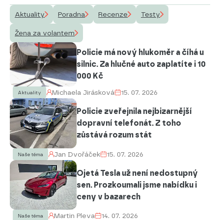
Aktuality
Poradna
Recenze
Testy
Žena za volantem
Policie má nový hlukoměr a číhá u
silnic. Za hlučné auto zaplatíte i 10
000 Kč
Michaela Jirásková
15. 07. 2026
Aktuality
Policie zveřejnila nejbizarnější
dopravní telefonát. Z toho
zůstává rozum stát
Jan Dvořáček
15. 07. 2026
Naše téma
Ojetá Tesla už není nedostupný
sen. Prozkoumali jsme nabídku i
ceny v bazarech
Martin Pleva
14. 07. 2026
Naše téma