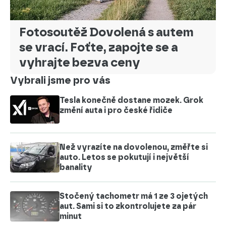
Fotosoutěž Dovolená s autem
se vrací. Foťte, zapojte se a
vyhrajte bezva ceny
Vybrali jsme pro vás
Tesla konečně dostane mozek. Grok
změní auta i pro české řidiče
Než vyrazíte na dovolenou, změřte si
auto. Letos se pokutují i největší
banality
Stočený tachometr má 1 ze 3 ojetých
aut. Sami si to zkontrolujete za pár
minut