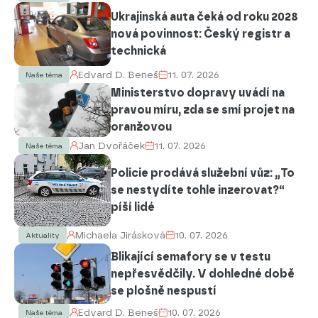
Ukrajinská auta čeká od roku 2028
nová povinnost: Český registr a
technická
Edvard D. Beneš
11. 07. 2026
Naše téma
Ministerstvo dopravy uvádí na
pravou míru, zda se smí projet na
oranžovou
Jan Dvořáček
11. 07. 2026
Naše téma
Policie prodává služební vůz: „To
se nestydíte tohle inzerovat?“
píší lidé
Michaela Jirásková
10. 07. 2026
Aktuality
Blikající semafory se v testu
nepřesvědčily. V dohledné době
se plošně nespustí
Edvard D. Beneš
10. 07. 2026
Naše téma