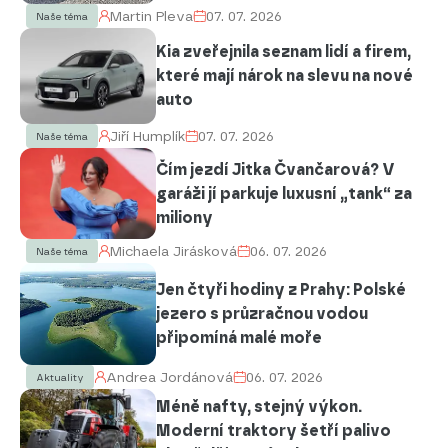
Martin Pleva
07. 07. 2026
Naše téma
Kia zveřejnila seznam lidí a firem,
které mají nárok na slevu na nové
auto
Jiří Humplík
07. 07. 2026
Naše téma
Čím jezdí Jitka Čvančarová? V
garáži jí parkuje luxusní „tank“ za
miliony
Michaela Jirásková
06. 07. 2026
Naše téma
Jen čtyři hodiny z Prahy: Polské
jezero s průzračnou vodou
připomíná malé moře
Andrea Jordánová
06. 07. 2026
Aktuality
Méně nafty, stejný výkon.
Moderní traktory šetří palivo