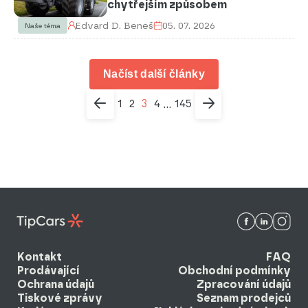
chytřejším způsobem
Edvard D. Beneš
05. 07. 2026
Naše téma
Načíst další články
1
2
3
4
145
...
Kontakt
FAQ
Prodávající
Obchodní podmínky
Ochrana údajů
Zpracování údajů
Tiskové zprávy
Seznam prodejců