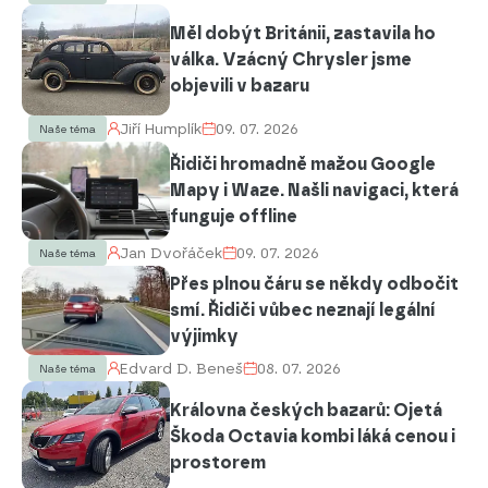
Měl dobýt Británii, zastavila ho
válka. Vzácný Chrysler jsme
objevili v bazaru
Jiří Humplík
09. 07. 2026
Naše téma
Řidiči hromadně mažou Google
Mapy i Waze. Našli navigaci, která
funguje offline
Jan Dvořáček
09. 07. 2026
Naše téma
Přes plnou čáru se někdy odbočit
smí. Řidiči vůbec neznají legální
výjimky
Edvard D. Beneš
08. 07. 2026
Naše téma
Královna českých bazarů: Ojetá
Škoda Octavia kombi láká cenou i
prostorem