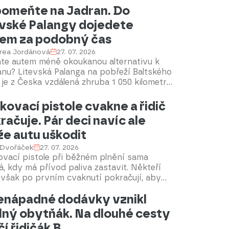
omeňte na Jadran. Do
ologie.
evské Palangy dojedete
em za podobný čas
rea Jordánová
27. 07. 2026
áte autem méně okoukanou alternativu k
nu? Litevská Palanga na pobřeží Baltského
je z Česka vzdálená zhruba 1 050 kilometrů,
e cesta zabere podobný čas jako do
bených chorvatských letovisek. Odměnou
kovací pistole cvakne a řidič
téměř bílé písečné pláže, příjemné letní
račuje. Pár deci navíc ale
ty kolem 25 °C, čisté moře a výrazně
e autu uškodit
ější atmosféra než v přeplněných
domořských destinacích.
 Dvořáček
27. 07. 2026
ovací pistole při běžném plnění sama
, kdy má přívod paliva zastavit. Někteří
i však po prvním cvaknutí pokračují, aby
 naplnili až po hrdlo nebo zaokrouhlili
enápadné dodávky vznikl
u na stojanu. Přidaný benzin prodlouží
zd sotva o pár kilometrů, opakované
lný obytňák. Na dlouhé cesty
ňování ale může zatížit odvětrávání
čí řidičák B
e, poškodit uhlíkový filtr nebo skončit