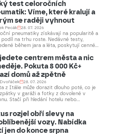
ký test celoročních
ač si s tím obvykle neporadí. Naštěstí
umatik: Víme, které kralují a
uje hned několik osvědčených fíglů, se
mi půjde úklid mnohem rychleji.
rým se raději vyhnout
ek Pecák
28. 07. 2026
oční pneumatiky získávají na popularitě a
h podíl na trhu roste. Nedávné testy,
dené během jara a léta, poskytují cenné
mace pro spotřebitele. Mezi novinkami
jedete centrem města a nic
ká model od Goodyear, průkopníka v této
ti.
neděje. Pokuta 8 000 Kč+
azí domů až zpětně
 Dvořáček
28. 07. 2026
a z Itálie může dorazit dlouho poté, co je
zpátky v garáži a fotky z dovolené v
onu. Stačí při hledání hotelu nebo
oviště projet nenápadně označeným
dem do historického centra. Kamery
us rozjel obří slevy na
trační značku přečtou automaticky a
oblíbenější vozy. Nabídka
ý omyl pak vyjde na tisíce korun.
tí jen do konce srpna