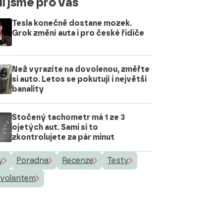
i jsme pro vás
Tesla konečně dostane mozek.
Grok změní auta i pro české řidiče
Než vyrazíte na dovolenou, změřte
si auto. Letos se pokutují i největší
banality
Stočený tachometr má 1 ze 3
ojetých aut. Sami si to
zkontrolujete za pár minut
y
Poradna
Recenze
Testy
 volantem