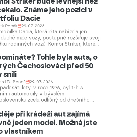
bi Striker bude levnější než
čekalo. Známe jeho pozici v
tfoliu Dacie
ek Pecák
29. 07. 2026
obilka Dacia, která léta nabízela jen
duché malé vozy, postupně rozšiřuje svoji
ku rodinných vozů. Kombi Striker, které
louho přijde na tuzemský trh, bude svojí
omínáte? Tohle byla auta, o
kostí i vnitřním prostorem zavedeným
ellerům, včetně třeba Octavie Combi.
rých Čechoslováci před 50
 snili
ard D. Beneš
29. 07. 2026
padesáti lety, v roce 1976, byl trh s
ními automobily v bývalém
oslovensku zcela odlišný od dnešního.
ená nabídka vozů a dlouhé čekací lhůty
běžnou realitou. Přesto se objevila novinka,
děje při krádeži aut zajímá
 si rychle získala srdce mnoha řidičů –
vně jeden model. Možná jste
 Škodovka. Tento model se stal symbolem
o vlastníkem
 a dodnes vyvolává nostalgické
mínky.