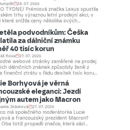
 Humplík
28. 07. 2026
O TÝDNE/ Prémiová značka Lexus spustila
ském trhu výraznou letní prodejní akci, v
 které snížila ceny několika svých
ležitějších modelů. Nabídka se týká
etěla podvodníkům: Češka
na SUV řad LBX, UX, NX a RX, tedy vozů,
 dnes tvoří páteř prodejů značky v Evropě
latila za dálniční známku
eské republice. Součástí akce je také
ěř 40 tisíc korun
odej skladových a předváděcích vozů s
ími cenovými zvýhodněními. Podle
áš Rosa
27. 07. 2026
jněných informací má akce platit do konce
odné webové stránky zaměřené na prodej
.
ých dálničních známek způsobily ženě z
 finanční ztrátu v řádu desítek tisíc korun.
ákupu přes internet se stala obětí
ie Borhyová je věrná
du, když naletěla falešnému portálu.
ncouzské eleganci: Jezdí
ie varuje řidiče před nebezpečím a
zňuje důležitost obezřetnosti při online
jným autem jako Macron
akcích.
aela Jirásková
27. 07. 2026
, co má společného moderátorka Lucie
yová a francouzský prezident Macron?
 Oba totiž propadli značce, která sází
 na eleganci, ale také na nejmodernější