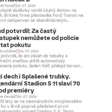
em na karoserii.
áš Rosa
26. 07. 2026
yčejné dodávky vznikl útulný domov na
h. Britská firma přestavěla Ford Transit na
rní campervan se skandinávským
riérem, chytrým uspořádáním a výbavou
d potvrdil: Za častý
dlouhé cestování. Obytný vůz zaujme
yšleným využitím prostoru, koupelnou i
stupek nemůžete od policie
ními panely, přičemž k jeho řízení stačí
tat pokutu
ský průkaz skupiny B.
 Dvořáček
26. 07. 2026
potvrdil, že ani zásah do tabulky s
trační značkou ještě automaticky
mená pokutu. Jeden řidič přelepil červenou
ou symbol EU, úřad ho potrestal, nakonec
í dech i Splašené trubky.
neuspěl. Verdikt má ovšem poměrně úzké
nely. Jakmile se samolepka dotkne
endární Stadion S 11 slaví 70
ne, číslice nebo označení CZ a ztíží
 od premiéry
ifikaci auta, situace se obrací.
ek Pecák
26. 07. 2026
70 lety se na mezinárodním strojírenském
rhu v Brně poprvé představil první
oslovenský moped Stadion S 11. Tento