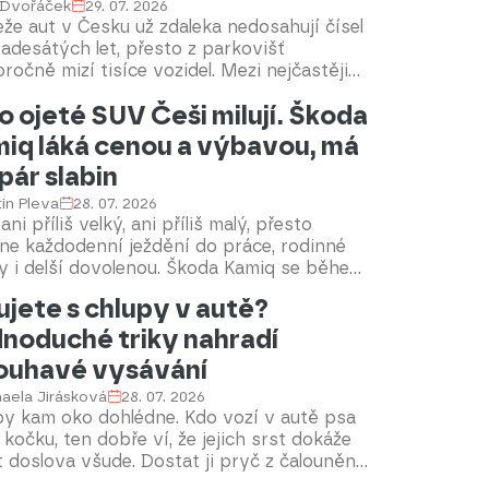
 Dvořáček
29. 07. 2026
že aut v Česku už zdaleka nedosahují čísel
adesátých let, přesto z parkovišť
ročně mizí tisíce vozidel. Mezi nejčastěji
zovanými modely se dlouhodobě objevuje
o ojeté SUV Češi milují. Škoda
 bestseller. Jeho popularita usnadňuje
ní náhradních dílů majitelům, ze stejného
iq láká cenou a výbavou, má
u však může lákat také zloděje.
 pár slabin
in Pleva
28. 07. 2026
ani příliš velký, ani příliš malý, přesto
ne každodenní ježdění do práce, rodinné
y i delší dovolenou. Škoda Kamiq se během
ika let stala jedním z nejoblíbenějších SUV
ujete s chlupy v autě?
ském trhu. V dalším díle seriálu Tipy na
noduché triky nahradí
ny jsme se podívali na nabídku Kamiqů
emských bazarech. Jak si vede jako ojetina
ouhavé vysávání
co si dát při koupi pozor?
aela Jirásková
28. 07. 2026
py kam oko dohlédne. Kdo vozí v autě psa
kočku, ten dobře ví, že jejich srst dokáže
t doslova všude. Dostat ji pryč z čalounění
berců bývá někdy nadlidský úkol. A běžný