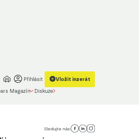
Přihlásit
Vložit inzerát
ars Magazín
Diskuze
Sledujte nás: