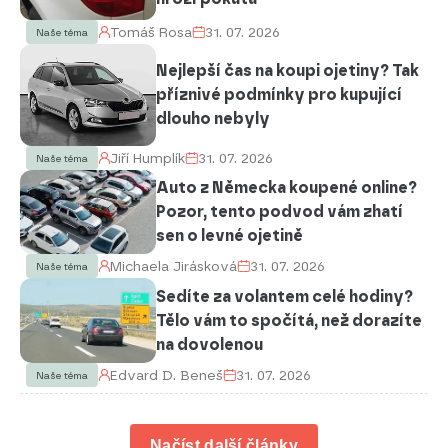
Tomáš Rosa
31. 07. 2026
Naše téma
Nejlepší čas na koupi ojetiny? Tak
příznivé podmínky pro kupující
dlouho nebyly
Jiří Humplík
31. 07. 2026
Naše téma
Auto z Německa koupené online?
Pozor, tento podvod vám zhatí
sen o levné ojetině
Michaela Jirásková
31. 07. 2026
Naše téma
Sedíte za volantem celé hodiny?
Tělo vám to spočítá, než dorazíte
na dovolenou
Edvard D. Beneš
31. 07. 2026
Naše téma
Načíst další články