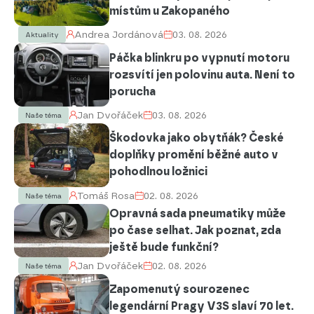
místům u Zakopaného
Andrea Jordánová
03. 08. 2026
Aktuality
Páčka blinkru po vypnutí motoru
rozsvítí jen polovinu auta. Není to
porucha
Jan Dvořáček
03. 08. 2026
Naše téma
Škodovka jako obytňák? České
doplňky promění běžné auto v
pohodlnou ložnici
Tomáš Rosa
02. 08. 2026
Naše téma
Opravná sada pneumatiky může
po čase selhat. Jak poznat, zda
ještě bude funkční?
Jan Dvořáček
02. 08. 2026
Naše téma
Zapomenutý sourozenec
legendární Pragy V3S slaví 70 let.