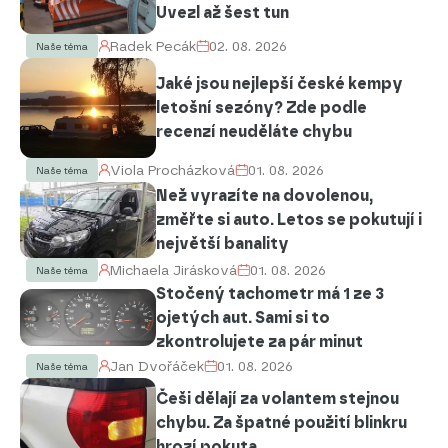
Uvezl až šest tun
Radek Pecák
02. 08. 2026
Naše téma
Jaké jsou nejlepší české kempy
letošní sezóny? Zde podle
recenzí neuděláte chybu
Viola Procházková
01. 08. 2026
Naše téma
Než vyrazíte na dovolenou,
změřte si auto. Letos se pokutují i
největší banality
Michaela Jirásková
01. 08. 2026
Naše téma
Stočený tachometr má 1 ze 3
ojetých aut. Sami si to
zkontrolujete za pár minut
Jan Dvořáček
01. 08. 2026
Naše téma
Češi dělají za volantem stejnou
chybu. Za špatné použití blinkru
hrozí pokuta