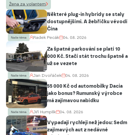
Žena za volantem
Některé plug-in hybridy se staly
dostupnějšími. A žebříčku vévodí
Čína
Radek Pecák
04. 08. 2026
Naše téma
Za špatné parkování se platí 10
000 Kč. Stačí stát trochu špatně a
už se vezete
Jan Dvořáček
04. 08. 2026
Naše téma
55 000 Kč od automobilky Dacia
jako bonus? Rumunský výrobce
má zajímavou nabídku
Jiří Humplík
04. 08. 2026
Naše téma
Vypadají rychleji než jedou: Sedm
zajímavých aut z nedávné