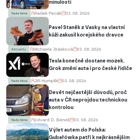
minulosti
Radek Pecák
03. 08. 2026
Naše téma
Pavel Staněk z Vasky na vlastní
kůži zakusil korejského dravce
Michaela Jirásková
03. 08. 2026
Aktuality
Tesla konečně dostane mozek.
Grok změní auta i pro české řidiče
Jiří Humplík
03. 08. 2026
Naše téma
Devět nejčastější důvodů, proč
auta v ČR neprojdou technickou
kontrolou
Edvard D. Beneš
03. 08. 2026
Naše téma
Výlet autem do Polska:
Gubałówka patří k nejkrásnějším