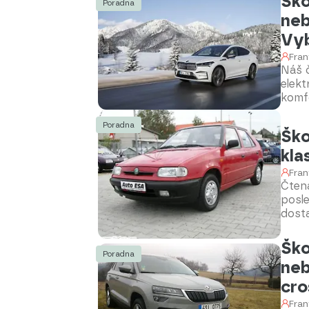
Ško
Poradna
neb
Vyb
Fran
Náš č
elekt
komfo
naše
Poradna
Ško
kla
Fran
Čtená
posle
dost
rozho
Ško
Poradna
neb
cro
Fran