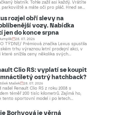
kaný blatník. Tohle zažil asi každý. Vrátíte
 parkoviště a máte oči pro pláč. Hned se
í otázka: Kdo mi to zaplatí? V některých
us rozjel obří slevy na
adech vám totiž škodu může uhradit přímo
ozovatel parkoviště.
oblíbenější vozy. Nabídka
tí jen do konce srpna
 Humplík
28. 07. 2026
O TÝDNE/ Prémiová značka Lexus spustila
ském trhu výraznou letní prodejní akci, v
 které snížila ceny několika svých
ležitějších modelů. Nabídka se týká
na SUV řad LBX, UX, NX a RX, tedy vozů,
ault Clio RS: vyplatí se koupit
 dnes tvoří páteř prodejů značky v Evropě
eské republice. Součástí akce je také
mnáctiletý ostrý hatchback?
odej skladových a předváděcích vozů s
tišek Mašek
28. 07. 2026
ími cenovými zvýhodněními. Podle
 našel Renault Clio RS z roku 2008 s
jněných informací má akce platit do konce
dem téměř 200 tisíc kilometrů. Zajímá ho,
.
e tento sportovní model i po letech
hlivou koupí, na co si dát při prohlídce
 a jak nákladný může být jeho provoz. Rádi
ie Borhyová je věrná
díme.