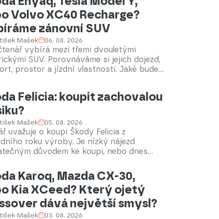
da Enyaq, Tesla Model Y,
o Volvo XC40 Recharge?
íráme zánovní SUV
tišek Mašek
06. 08. 2026
tenář vybírá mezi třemi dvouletými
rickými SUV. Porovnáváme si jejich dojezd,
rt, prostor a jízdní vlastnosti. Jaké bude
 doporučení? Poradíme.
da Felicia: koupit zachovalou
siku?
tišek Mašek
05. 08. 2026
ř uvažuje o koupi Škody Felicia z
dního roku výroby. Je nízký nájezd
atečným důvodem ke koupi, nebo dnes
duje jen stav auta? Poradíme.
da Karoq, Mazda CX-30,
o Kia XCeed? Který ojetý
ssover dává největší smysl?
tišek Mašek
03. 08. 2026