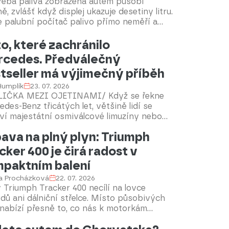
řeba paliva zobrazená autem působí
ě, zvlášť když displej ukazuje desetiny litru.
 palubní počítač palivo přímo neměří a
údaj se může od skutečnosti lišit oběma
. U čerpací stanice pak zaplatíte podle
o, které zachránilo
 ve stojanu, nikoli podle čísla na přístrojové
cedes. Předválečný
. Rozdíl lze poměrně snadno odhalit, ale
tseller má výjimečný příběh
né vynulování displeje ho ještě neopraví.
 Humplík
23. 07. 2026
LIČKA MEZI OJETINAMI/ Když se řekne
des-Benz třicátých let, většině lidí se
ví majestátní osmiválcové limuzíny nebo
ntní kabriolety, které vozily průmyslníky,
ava na plný plyn: Triumph
htu a filmové hvězdy. Skutečným hrdinou
doby však byl mnohem skromnější
cker 400 je čirá radost v
mobil – Mercedes-Benz 170 V. Právě tento
paktním balení
l se stal nejprodávanějším předválečným
 značky a položil základy jejího
la Procházková
22. 07. 2026
lečného návratu. Na portálu TipCars
Triumph Tracker 400 necílí na lovce
e jeden takový vůz nalézt v nabídce.
dů ani dálniční střelce. Místo působivých
 nabízí přesně to, co nás k motorkám
edlo na samém počátku – lehkost,
duchost a radost z každého kilometru.