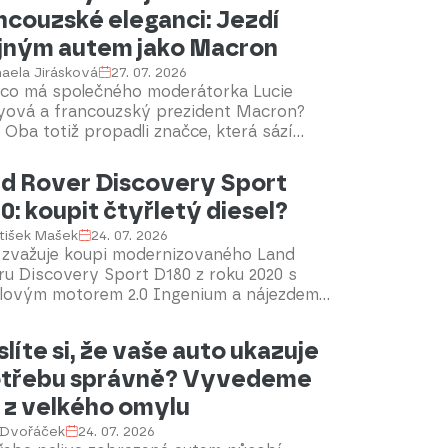
ncouzské eleganci: Jezdí
jným autem jako Macron
aela Jirásková
27. 07. 2026
, co má společného moderátorka Lucie
yová a francouzský prezident Macron?
 Oba totiž propadli značce, která sází
 na eleganci, ale také na nejmodernější
ologie.
d Rover Discovery Sport
0: koupit čtyřletý diesel?
tišek Mašek
24. 07. 2026
l zvažuje koupi modernizovaného Land
ru Discovery Sport D180 z roku 2020 s
elovým motorem 2.0 Ingenium a nájezdem
 190 tisíc kilometrů. Zajímá ho, jestli jsou
největší slabiny starších dieselů a na co si
líte si, že vaše auto ukazuje
ři koupi takto ojetého vozu největší pozor.
třebu správně? Vyvedeme
díme.
 z velkého omylu
 Dvořáček
24. 07. 2026