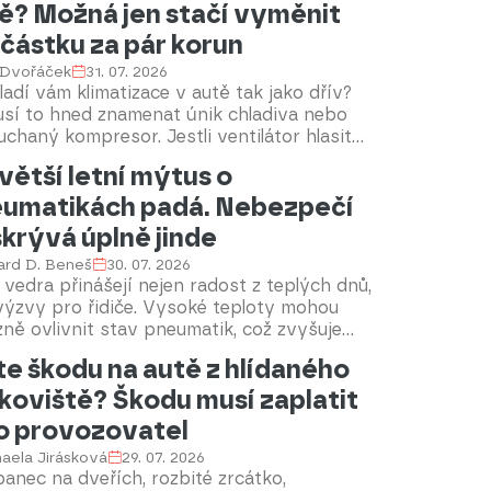
ě? Možná jen stačí vyměnit
uje podvod s nákupem auta u našich
dních sousedů.
částku za pár korun
 Dvořáček
31. 07. 2026
adí vám klimatizace v autě tak jako dřív?
sí to hned znamenat únik chladiva nebo
chaný kompresor. Jestli ventilátor hlasitě
je, ale z výdechů proudí jen málo vzduchu,
větší letní mýtus o
 být problém v obyčejném kabinovém
umatikách padá. Nebezpečí
u. Jeho výměna u některých aut zabere
ik minut a nový díl stojí spíš stovky než
skrývá úplně jinde
e korun.
ard D. Beneš
30. 07. 2026
 vedra přinášejí nejen radost z teplých dnů,
 výzvy pro řidiče. Vysoké teploty mohou
ně ovlivnit stav pneumatik, což zvyšuje
o nehod. Jak se správně postarat o
e škodu na autě z hlídaného
matiky v horkém počasí a co vše může
koviště? Škodu musí zaplatit
nit jejich opotřebení?
o provozovatel
aela Jirásková
29. 07. 2026
anec na dveřích, rozbité zrcátko,