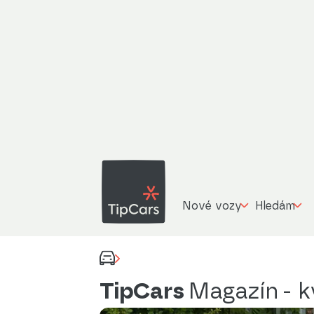
Nové vozy
Hledám
TipCars
Magazín
- k