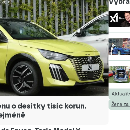
Vybral
Aktualit
nu o desítky tisíc korun.
Žena za
nejméně