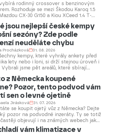
 vybírá rodinný crossover s benzinovým
rem. Rozhoduje se mezi Škodou Karoq 1.5
 Mazdou CX-30 G150 a Kiou XCeed 1.4 T-
Které auto by bylo naší volbou a proč?
é jsou nejlepší české kempy
díme.
ošní sezóny? Zde podle
enzí neuděláte chybu
la Procházková
01. 08. 2026
šechny kempy, které vyhrály ankety před
ika lety nebo i loni, si drží stejnou úroveň i
 Vybrali jsme pět areálů, které sbírají
rné recenze také v letošní sezoně a
o z Německa koupené
ejí kvalitní zázemí pro obytné vozy i
ine? Pozor, tento podvod vám
vany.
tí sen o levné ojetině
aela Jirásková
31. 07. 2026
táte se koupit ojetý vůz z Německa? Dejte
lký pozor na podvodné inzeráty. Ty se totiž
 častěji objevují i na známých webech jako
Mobile.de či AutoScout24 a bývají velmi
hladí vám klimatizace v
tikované. Na vlastní kůži jsme zjistili, jak