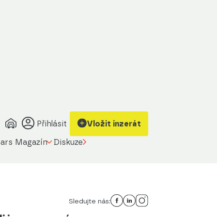
Přihlásit
Vložit inzerát
ars Magazín
Diskuze
Sledujte nás: