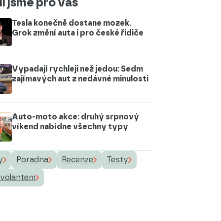
i jsme pro vás
Tesla konečně dostane mozek.
Grok změní auta i pro české řidiče
Vypadají rychleji než jedou: Sedm
zajímavých aut z nedávné minulosti
Auto-moto akce: druhý srpnový
víkend nabídne všechny typy
y
Poradna
Recenze
Testy
 volantem