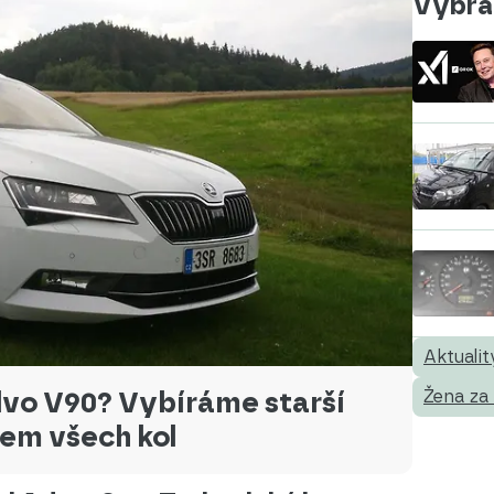
Vybral
Aktualit
vo V90? Vybíráme starší
Žena za
em všech kol