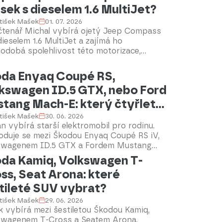
díme.
sek s dieselem 1.6 MultiJet?
tišek Mašek
01. 07. 2026
čtenář Michal vybírá ojetý Jeep Compass
dieselem 1.6 MultiJet a zajímá ho
odobá spolehlivost této motorizace,
sní náročnost i rizika spojená s koupí
ího exempláře. Rádi poradíme.
da Enyaq Coupé RS,
kswagen ID.5 GTX, nebo Ford
tang Mach-E: který čtyřletý
ktromobil vybrat?
tišek Mašek
30. 06. 2026
 vybírá starší elektromobil pro rodinu.
oduje se mezi Škodou Enyaq Coupé RS iV,
swagenem ID.5 GTX a Fordem Mustang
E. Zajímá ho skutečný dojezd, rychlost
da Kamiq, Volkswagen T-
ení, komfort, praktičnost a rizika spojená s
ss, Seat Arona: které
 ojetého elektromobilu.
tileté SUV vybrat?
tišek Mašek
29. 06. 2026
 vybírá mezi šestiletou Škodou Kamiq,
swagenem T-Cross a Seatem Arona.