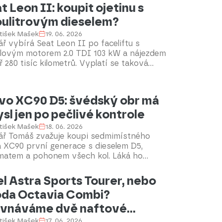
á ho, zda jde o rozumnou investici z
t Leon II: koupit ojetinu s
du spolehlivosti, servisních nákladů a
ulitrovým dieselem?
hodobého provozu.
tišek Mašek
19. 06. 2026
ř vybírá Seat Leon II po faceliftu s
elovým motorem 2.0 TDI 103 kW a nájezdem
 280 tisíc kilometrů. Vyplatí se taková
, nebo už je lepší poohlédnout se jinde?
vo XC90 D5: švédský obr má
sl jen po pečlivé kontrole
tišek Mašek
18. 06. 2026
ář Tomáš zvažuje koupi sedmimístného
a XC90 první generace s dieselem D5,
matem a pohonem všech kol. Láká ho
čnost, robustnost a praktičnost, ale řeší
 vozu, nájezd přes 200 tisíc kilometrů a
l Astra Sports Tourer, nebo
 rizika dražšího servisu.
da Octavia Combi?
vnáváme dvě naftové
tišek Mašek
17. 06. 2026