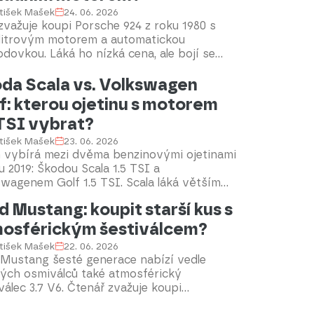
tišek Mašek
24. 06. 2026
zvažuje koupi Porsche 924 z roku 1980 s
litrovým motorem a automatickou
dovkou. Láká ho nízká cena, ale bojí se
ho servisu a obtížně dostupných dílů.
da Scala vs. Volkswagen
f: kterou ojetinu s motorem
 TSI vybrat?
tišek Mašek
23. 06. 2026
n vybírá mezi dvěma benzinovými ojetinami
u 2019: Škodou Scala 1.5 TSI a
wagenem Golf 1.5 TSI. Scala láká větším
orem, praktičností a nižší cenou, Golf zase
d Mustang: koupit starší kus s
m odhlučněním a kvalitnějším interiérem.
 auto by bylo naší volbou a proč?
osférickým šestiválcem?
díme.
tišek Mašek
22. 06. 2026
 Mustang šesté generace nabízí vedle
ných osmiválců také atmosférický
válec 3.7 V6. Čtenář zvažuje koupi
oletu z roku 2017 s nízkým nájezdem a