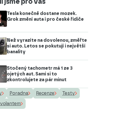
i jsme pro vás
Tesla konečně dostane mozek.
Grok změní auta i pro české řidiče
Než vyrazíte na dovolenou, změřte
si auto. Letos se pokutují i největší
banality
Stočený tachometr má 1 ze 3
ojetých aut. Sami si to
zkontrolujete za pár minut
y
Poradna
Recenze
Testy
 volantem