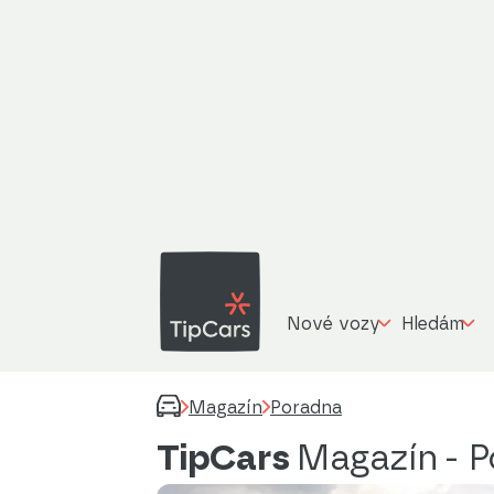
Nové vozy
Hledám
Magazín
Poradna
TipCars
Magazín
- 