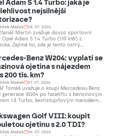
l Adam S 1.4 Turbo: jaká je
lehlivost nejsilnější
orizace?
tišek Mašek
08. 07. 2026
čtenář Martin zvažuje dovoz sportovní
 Opel Adam S 1.4 Turbo (110 kW) z
ka. Zajímá ho, zda je tento ostrý
back spolehlivou ojetinou, jaké jsou jeho
cedes-Benz W204: vyplatí se
ké slabiny a na co se zaměřit před koupí.
zinová ojetina s nájezdem
s 200 tis. km?
tišek Mašek
07. 07. 2026
ář Tomáš uvažuje o koupi Mercedesu-Benz
0 generace W204 po faceliftu s benzinovým
rem 1.8 Turbo, šestistupňovým manuálem a
ím nájezdem. Zajímá ho spolehlivost motoru
ého vozu. Rádi poradíme.
kswagen Golf VIII: koupit
uletou ojetinu s 2.0 TDI?
tišek Mašek
06. 07. 2026