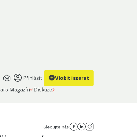
Přihlásit
Vložit inzerát
ars Magazín
Diskuze
Sledujte nás: