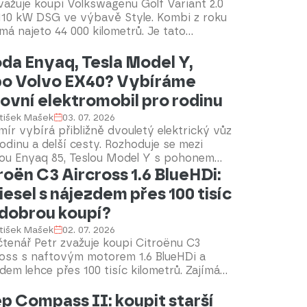
zvažuje koupi Volkswagenu Golf Variant 2.0
110 kW DSG ve výbavě Style. Kombi z roku
má najeto 44 000 kilometrů. Je tato
elová verze s automatem vhodná pro
da Enyaq, Tesla Model Y,
nné cestování? Poradíme.
o Volvo EX40? Vybíráme
ovní elektromobil pro rodinu
tišek Mašek
03. 07. 2026
mír vybírá přibližně dvouletý elektrický vůz
odinu a delší cesty. Rozhoduje se mezi
ou Enyaq 85, Teslou Model Y s pohonem
roën C3 Aircross 1.6 BlueHDi:
ch kol a Volvem EX40. Který z těchto tří
dává jako ojetina největší smysl?
diesel s nájezdem přes 100 tisíc
dobrou koupí?
tišek Mašek
02. 07. 2026
tenář Petr zvažuje koupi Citroënu C3
ross s naftovým motorem 1.6 BlueHDi a
dem lehce přes 100 tisíc kilometrů. Zajímá
da jde o spolehlivou motorizaci a na co se
p Compass II: koupit starší
it při prohlídce konkrétního vozu. Rádi