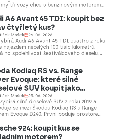
hny tři vozy chce s benzinovým motorem
SI, a proto se ptá, který z nich nabídne
i A6 Avant 45 TDI: koupit bez
pší kombinaci spolehlivosti, prostoru,
ortu a provozních nákladů.
v čtyřletý kus?
tišek Mašek
26. 06. 2026
vybírá Audi A6 Avant 45 TDI quattro z roku
s nájezdem necelých 100 tisíc kilometrů.
á ho spolehlivost šestiválcového dieselu,
odovky, pohonu všech kol. Poradíme.
da Kodiaq RS vs. Range
er Evoque: které silné
selové SUV koupit jako
tinu?
tišek Mašek
25. 06. 2026
vybírá silné dieselové SUV z roku 2019 a
oduje se mezi Škodou Kodiaq RS a Range
rem Evoque D240. První boduje prostorem,
ičností a překvapivě dobrými jízdními
sche 924: koupit kus se
nostmi, druhý láká prémiovou značkou,
gnem a osobitostí. Který kousek bychom si
ladním motorem?
li my a proč?